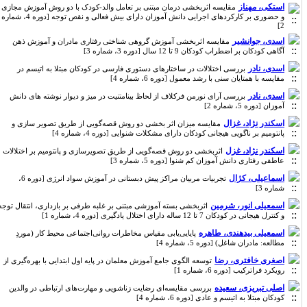
استکی، مهناز
مقایسه اثربخشی درمان مبتنی بر تعامل والد-کودک با دو روش آموزش مجازی
و حضوری بر کارکردهای اجرایی دانش آموزان دارای بیش فعالی و نقص توجه [دوره 4، شماره
2]
اسدی، جوانشیر
مقایسه اثربخشی آموزش گروهی شناختی رفتاری مادران و آموزش ذهن
آگاهی کودکان بر اضطراب کودکان 9 تا 12 سال [دوره 3، شماره 3]
اسدی، نادر
بررسی اختلالات در ساختارهای دستوری فارسی در کودکان مبتلا به اتیسم در
مقایسه با همتایان سنی با رشد معمول [دوره 6، شماره 4]
اسدی، نادر
بررسی آرای نورمن فرکلاف از لحاظ بینامتنیت در میز و دیوار نوشته های دانش
آموزان [دوره 5، شماره 2]
اسکندر نژاد، غزال
مقایسه میزان اثر بخشی دو روش قصه‌گویی از طریق تصویر سازی و
پانتومیم بر ناگویی هیجانی کودکان دارای مشکلات شنوایی [دوره 4، شماره 4]
اسکندر نژاد، غزل
اثربخشی دو روش قصه‌گویی از طریق تصویرسازی و پانتومیم بر اختلالات
عاطفی رفتاری دانش آموزان کم شنوا [دوره 5، شماره 3]
اسماعیلی، کژال
تجربیات مربیان مراکز پیش دبستانی در آموزش سواد انرژی [دوره 6،
شماره 3]
اسمعیلی انور، شرمین
اثربخشی بسته آموزشی مبتنی بر غلبه طرفی بر بازداری، انتقال توجه
و کنترل هیجانی در کودکان 7 تا 12 ساله دارای اختلال یادگیری [دوره 4، شماره 1]
اسمعیلی بیدهندی، طاهره
پایایی‌یابی مقیاس مخاطرات روانی‌اجتماعی محیط کار (موردِ
مطالعه: مادران شاغل) [دوره 5، شماره 4]
اصغری خافتری، رضا
توسعه الگوی جامع آموزش معلمان در پایه اول ابتدایی با بهره‌گیری از
رویکرد فراترکیب [دوره 6، شماره 1]
اصلی تبریزی، سعیده
بررسی مقایسه‌ای رضایت زناشویی و مهارت‌های ارتباطی در والدین
کودکان مبتلا به اتیسم و عادی [دوره 6، شماره 4]