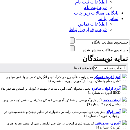
اطلاعات ثبت نام
فرم ثبت نام
بایگانی مقالات زیر چاپ
تماس با ما
اطلاعات تماس
فرم برقراری ارتباط
مایه نویسندگان
تمام نسخه ها
آتش افروز، عسکر
مدل رابطه علّی بین خودکارآمدی و انگیزش تحصیلی با نقش میانجی
تعامل معلّم با شاگرد در دانش‌آموزان [دوره 5، شماره 4]
آذری ارقوان، طاهره
تحلیل محتوای کمی آیین نامه های مهدهای کودک بر اساس شاخص های
IECD [دوره 1، شماره 1]
آزمند، محمد
تأثیر بازی‌آموزشی بر عملکرد آموزشی کودکان بیش‌فعال / نقص توجه در درس
ریاضی [دوره 2، شماره 3]
آسا، فولاد
پیش‌بینی خودآسیب‌رسانی براساس دشواری در تنظیم هیجان و شفقت‌به‌خود در
نوجوانان [دوره 7، شماره 1]
آشوری، محمدتقی
کاربست تئوری انتخاب در طراحی الگوی تربیتی از منظر تجربه هنری
[دوره 6، شماره 4]