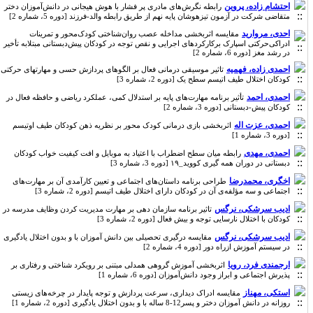
احتشام زاده، پروین
رابطه نگرش‌های مادری پر فشار با هوش هیجانی در ‌دانش‌آموزان دختر
متقاضی شرکت در آزمون تیزهوشان پایه نهم از طریق رابطه والد-فرزند [دوره 5، شماره 2]
احدی، مروارید
مقایسه اثربخشی مداخله عصب روان‌شناختی کودک‌محور و تمرینات
ادراکی‌حرکتی اسپارک برکارکردهای اجرایی و نقص توجه در کودکان پیش‌دبستانی مبتلابه تأخیر
در رشد مغز [دوره 6، شماره 2]
احمدی زاده، فهمیه
تاثیر موسیقی درمانی فعال بر الگوهای پردازش حسی و مهارتهای حرکتی
کودکان اختلال طیف اتیسم سطح یک [دوره 2، شماره 3]
احمدی، احمد
تأثیر برنامه مهارت‌های پایه بر استدلال کمی، عملکرد ریاضی و حافظه فعال در
کودکان پیش-دبستانی [دوره 3، شماره 2]
احمدی، عزت اله
اثربخشی بازی درمانی کودک محور بر نظریه ذهن کودکان طیف اوتیسم
[دوره 3، شماره 1]
احمدی، مهدی
رابطه میان سطح اضطراب با اعتیاد به موبایل و افت کیفیت خواب کودکان
دبستانی در دوران همه گیری کووید_۱۹ [دوره 3، شماره 3]
اخگری، محمدرضا
طراحی برنامه داستان‌های اجتماعی و تعیین کارآمدی آن بر مهارت‌های
اجتماعی و سه مؤلفه‌ی آن در کودکان دارای اختلال طیف اتیسم [دوره 2، شماره 3]
ادیب سرشکی، نرگس
تاثیر برنامه سازمان دهی بر مهارت مدیریت کردن وظایف مدرسه در
کودکان با اختلال نارسایی توجه و بیش فعال [دوره 2، شماره 3]
ادیب سرشکی، نرگس
مقایسه درگیری تحصیلی بین دانش آموزان با و بدون اختلال یادگیری
در سیستم آموزش ازراه دور [دوره 4، شماره 2]
ارجمندی ‌فرد، رویا
اثربخشی آموزش گروهی همدلی مبتنی بر رویکرد شناختی و رفتاری بر
پذیرش اجتماعی و ابراز وجود دانش‌آموزان [دوره 6، شماره 1]
استکی، مهناز
مقایسه ادراک دیداری، سرعت پردازش و توجه پایدار در چرخه‌های زیستی
روزانه در دانش آموزان دختر و پسر12-8 ساله با و بدون اختلال یادگیری [دوره 2، شماره 1]