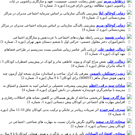
زرنقاش، مریم
تبیین نقش رضایت جنسی، صمیمیت، تعهد و سازگاری زناشویی در ثبات
زناشویی (مورد مطالعه: زوجین دارای فرزند) [دوره 5، شماره 2]
زمانی کوخالو، لیلا
پیش‌بینی بالندگی سازمانی بر اساس سرمایه اجتماعی مدیران در مراکز
پیش‌دبستانی [دوره 2، شماره 4]
زمانی کوخالو، مریم
پیش‌بینی بالندگی سازمانی بر اساس سرمایه اجتماعی مدیران در مراکز
پیش‌دبستانی [دوره 2، شماره 4]
زیبایی، نفیسه
بررسی رابطه مهارت‌های اجتماعی با عزت‌نفس و سازگاری اجتماعی
دانش‌آموزان دختر معلول جسمی- حرکتی اول تا ششم دبستان شهر تهران [دوره 3، شماره 1]
زینالی عظیم، علی
ارزیابی تأثیر عناصر زیبایی شناسی پست مدرنیسم در طراحی فضاهای
مهد کودک [دوره 4، شماره 3]
زینالی، علی
نقش مزاج کودک و پیوند عاطفی مادر و کودک در پیش‌بینی اضطراب کودکان 3 تا
6 ساله مادران شاغل [دوره 5، شماره 4]
زینب زحمتکش، یاسمین
معرفی یک ابزار: ساخت و استاندارد سازی نسخه اول آزمون چند
وجهی هوش سیال ماهر (MMFIT) برای کودکان7 تا 9 سال [دوره 3، شماره 2]
سادات سید برقی، اعظم
پیش‌بینی پیشرفت تحصیلی بر اساس امید به تحصیل و اشتیاق به
مدرسه با میانجی‌گری خودپنداره تحصیلی در دانش آموزان [دوره 4، شماره 4]
سازگاری، سینا
اثربخشی مداخله از طریق همسالان بر کاهش نشانه های اختلالات رفتاری و
افزایش مهارت های اجتماعی در کودکان پیش دبستانی [دوره 1، شماره 1]
سبزی، امیرحمزه
اثر تمرینات ریباندر بر چابکی و ترکیب بدنی کودکان چاق 10-12 سال [دوره
6، شماره 4]
سجادی اناری، سعید
واکاوی نگرش مادران نسبت به مهارت های شناختی- اجتماعی در
کودکان پیش دبستانی [دوره 2، شماره 2]
سجادی، افتخارات السادات
تأثیر بازی و هنر بر یادگیری و هوش هیجانی کودکان6 تا 9 سال بر