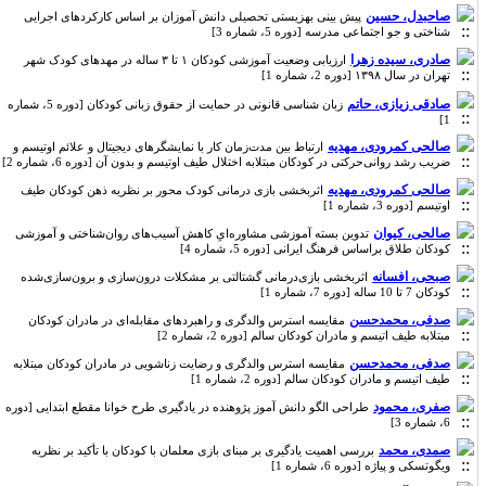
صاحبدل، حسین
پیش بینی بهزیستی تحصیلی دانش آموزان بر اساس کارکردهای اجرایی
شناختی و جو اجتماعی مدرسه [دوره 5، شماره 3]
صادری، سیده زهرا
ارزیابی وضعیت آموزشی کودکان ۱ تا ۳ ساله در مهدهای کودک شهر
تهران در سال ۱۳۹۸ [دوره 2، شماره 1]
صادقی زیازی، حاتم
زبان شناسی قانونی در حمایت از حقوق زبانی کودکان [دوره 5، شماره
1]
صالحی کمرودی، مهدیه
ارتباط بین مدت‌زمان کار با نمایشگرهای دیجیتال و علائم اوتیسم و
ضریب رشد روانی‌حرکتی در کودکان مبتلابه اختلال طیف اوتیسم و بدون آن [دوره 6، شماره 2]
صالحی کمرودی، مهدیه
اثربخشی بازی درمانی کودک محور بر نظریه ذهن کودکان طیف
اوتیسم [دوره 3، شماره 1]
صالحی، کیوان
تدوین بسته آموزشی مشاوره‌ایِ کاهش آسیب‌های روان‌شناختی و آموزشی
کودکان طلاق براساس فرهنگ ایرانی [دوره 5، شماره 4]
صبحی، افسانه
اثربخشی بازی‌درمانی گشتالتی بر مشکلات درون‌سازی و برون‌سازی‌شده
کودکان 7 تا 10 ساله [دوره 7، شماره 1]
صدفی، محمدحسن
مقایسه استرس والدگری و راهبردهای مقابله‌ای در مادران کودکان
مبتلابه طیف اتیسم و مادران کودکان سالم [دوره 2، شماره 2]
صدفی، محمدحسن
مقایسه استرس والدگری و رضایت زناشویی در مادران کودکان مبتلابه
طیف اتیسم و مادران کودکان سالم [دوره 2، شماره 1]
صفری، محمود
طراحی الگو دانش آموز پژوهنده در یادگیری طرح خوانا مقطع ابتدایی [دوره
6، شماره 3]
صمدی، محمد
بررسی اهمیت یادگیری بر مبنای بازی معلمان با کودکان با تأکید بر نظریه
ویگوتسکی و پیاژه [دوره 6، شماره 1]