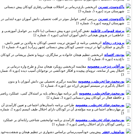
پاکدوست، نسرین
اثربخشی بازی‌درمانی بر اختلالات هیجانی رفتاری کودکان پیش دبستانی
شهرستان مرند [دوره 5، شماره 3]
پاکدوست، نسرین
بررسی کیفی عوامل موثر در افت تحصیلی دانش آموزان دوره ابتدایی در
شهرستان ارومیه [دوره 5، شماره 1]
پرسته قمبوانی، فاطمه
نقش گذراندن دوره پیش دبستانی (بـا تاکیـد بـر عوامـل آموزشـی و
عـاطفی) در هـوش هیجـانی دانش آموزان ابتدایی [دوره 1، شماره 2]
پرویزی، ریحانه
اثربخشی برنامه ی آموزش تربیت جنسی کودکان به والدین بر تغییر دانش،
نگرش و عملکرد آنها در تربیت جنسی کودکان پیش دبستانی )شهر زیرآب( [دوره 4، شماره 1]
پودینه، افسانه
اثربخشی تنظیم هیجان خانواده بر سازگاری، تروما و تحمل پریشانی در کودکان
داغ‌دیده [دوره 6، شماره 2]
پورآقایی دیزجی، معصومه
مقایسه اثربخشی رویکرد هیجان مدار و طرح واره درمانی بر
اختلال پس از سانحه، ترومای پیچیده و افکار خودکشی در نوجوانان آسیب دیده [دوره 6، شماره
3]
پورمحمدرضا تجریشی، معصومه
مقایسه درگیری تحصیلی بین دانش آموزان با و بدون
اختلال یادگیری در سیستم آموزش ازراه دور [دوره 4، شماره 2]
پورمحمدرضاتجریشی، معصومه
تأثیر برنامه مهارت‌های پایه بر استدلال کمی، عملکرد ریاضی
و حافظه فعال در کودکان پیش-دبستانی [دوره 3، شماره 2]
پورمحمدرضای تجریشی، معصومه
طراحی برنامه داستان‌های اجتماعی و تعیین کارآمدی آن
بر مهارت‌های اجتماعی و سه مؤلفه‌ی آن در کودکان دارای اختلال طیف اتیسم [دوره 2، شماره
3]
پورمحمدرضای تجریشی، معصومه
کارآمدی برنامه توانبخشی شناختی رایانه‌ای بر عملکرد
ریاضی کودکان دارای اختلال ریاضی [دوره 3، شماره 1]
پویامنش، جعفر
پیش‌بینی خودآسیب‌رسانی براساس دشواری در تنظیم هیجان و شفقت‌به‌خود