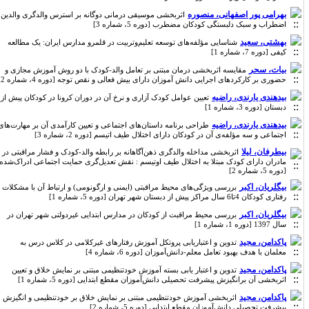
بهرامی پور اصفهانی، منصوره
اثربخشی موسیقی‌ درمانی دوگانه بر استرس والدگری والدین،
اضطراب و سبک دلبستگی کودکان مضطرب [دوره 5، شماره 3]
بهشتی، سعید
شناسایی مؤلفه‌های توسعه تعلیم‌وتربیت در قلمرو مدارس ایران: یک مطالعه
کیفی [دوره 7، شماره 1]
بیات، سحر
مقایسه اثربخشی درمان مبتنی بر تعامل والد-کودک با دو روش آموزش مجازی و
حضوری بر کارکردهای اجرایی دانش آموزان دارای بیش فعالی و نقص توجه [دوره 4، شماره 2]
بیدهندی یارندی، راضیه
تعیین عوامل کودک آزاری و نرخ آن در دوران کرونا در کودکان پیش از
دبستان [دوره 3، شماره 1]
بیدهندی یارندی، راضیه
طراحی برنامه داستان‌های اجتماعی و تعیین کارآمدی آن بر مهارت‌های
اجتماعی و سه مؤلفه‌ی آن در کودکان دارای اختلال طیف اتیسم [دوره 2، شماره 3]
بیطرفان، لیلا
اثربخشی مداخله والدگری ذهن‌آگاهانه بر رابطه والد-کودک و فشار مراقبتی در
مادران دارای کودک مبتلا به اختلال طیف اوتیسم : نقش تعدیل‌گری حمایت اجتماعی ادراک‌شده
[دوره 5، شماره 2]
بیگلریان، اکبر
بررسی ویژگی‌های محیط مراقبتی (ایمنی و ارگونومی) و ارتباط آن با مشکلات
رفتاری کودکان 4تا6 سال مراکز پیش از دبستان شهر تهران [دوره 5، شماره 1]
بیگلریان، اکبر
بررسی محیط مراقبت از کودکان در مدارس ابتدایی غیردولتی شهر تهران در
سال 1397 [دوره 1، شماره 1]
پاکدامن، مجید
تدوین و اعتباریابی پروتکل آموزش رفتارهای غیرکلامی در کلاس درس به
معلمان با هدف بهبود تعامل معلم-دانش‌آموزان [دوره 6، شماره 4]
پاکدامن، مجید
تدوین و اعتبار یابی بسته آموزش خودتنظیمی مبتنی بر نمایش خلاق و تعیین
اثربخشی آن برانگیزش پیشرفت تحصیلی دانش‌آموزان مقطع ابتدایی [دوره 5، شماره 1]
پاکدامن، مجید
اثربخشی آموزش خودتنظیمی مبتنی بر نمایش خلاق بر خودتنظیمی و انگیزش
پیشرفت تحصیلی دانش‌آموزان مقطع ابتدایی [دوره 5، شماره 2]