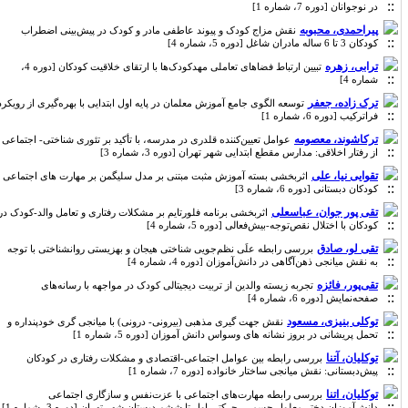
در نوجوانان [دوره 7، شماره 1]
پیراحمدی، محبوبه
نقش مزاج کودک و پیوند عاطفی مادر و کودک در پیش‌بینی اضطراب
کودکان 3 تا 6 ساله مادران شاغل [دوره 5، شماره 4]
ترابی، زهره
تبیین ارتباط فضاهای تعاملی مهدکودک‌ها با ارتقای خلاقیت کودکان [دوره 4،
شماره 4]
ترک زاده، جعفر
توسعه الگوی جامع آموزش معلمان در پایه اول ابتدایی با بهره‌گیری از رویکرد
فراترکیب [دوره 6، شماره 1]
ترکاشوند، معصومه
عوامل تعیین‌کننده قلدری در مدرسه، با تأکید بر تئوری شناختی- اجتماعی
از رفتار اخلاقی: مدارس مقطع ابتدایی شهر تهران [دوره 3، شماره 3]
تقوایی نیا، علی
اثربخشی بسته آموزش مثبت مبتنی بر مدل سلیگمن بر مهارت های اجتماعی
کودکان دبستانی [دوره 6، شماره 3]
تقی پور جوان، عباسعلی
اثربخشی برنامه فلورتایم بر مشکلات رفتاری و تعامل والد-کودک در
کودکان با اختلال نقص‌توجه-بیش‌فعالی [دوره 5، شماره 4]
تقی لو، صادق
بررسی رابطه علَی نظم‌جویی شناختی هیجان و بهزیستی روانشناختی با توجه
به نقش میانجی ذهن‌آگاهی در دانش‌آموزان [دوره 4، شماره 4]
تقی‌پور، فائزه
تجربه زیسته والدین از تربیت دیجیتالی کودک در مواجهه با رسانه‌های
صفحه‌نمایش [دوره 6، شماره 4]
توکلی بنیزی، مسعود
نقش جهت گیری مذهبی (بیرونی- درونی) با میانجی گری خودپنداره و
تحمل پریشانی در بروز نشانه های وسواس دانش آموزان [دوره 5، شماره 1]
توکلیان، آتنا
بررسی رابطه بین عوامل اجتماعی-اقتصادی و مشکلات رفتاری در کودکان
پیش‌دبستانی: نقش میانجی ساختار خانواده [دوره 7، شماره 1]
توکلیان، اتنا
بررسی رابطه مهارت‌های اجتماعی با عزت‌نفس و سازگاری اجتماعی
دانش‌آموزان دختر معلول جسمی- حرکتی اول تا ششم دبستان شهر تهران [دوره 3، شماره 1]