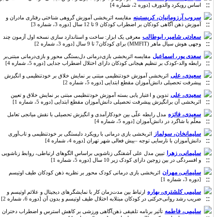
اساس رویکرد والدورف [دوره 2، شماره 4]
سروب آرزومانیان، کریستینه
مقایسه اثربخشی آموزش گروهی شناختی رفتاری مادران و
آموزش ذهن آگاهی کودکان بر اضطراب کودکان 9 تا 12 سال [دوره 3، شماره 3]
سعادتی شامیر، ابوطالب
معرفی یک ابزار: ساخت و استاندارد سازی نسخه اول آزمون چند
وجهی هوش سیال ماهر (MMFIT) برای کودکان7 تا 9 سال [دوره 3، شماره 2]
سعدی پور، اسماعیل
مقایسه اثربخشی بازی‌درمانی دل‌بستگی محور و بازی‌درمانی مبتنی‌بر
رابطه والد-کودک بر تنظیم هیجانی کودکان دارای اختلال اضطراب جدایی [دوره 5، شماره 4]
سعیدی، علی
اثربخشی آموزش خودتنظیمی مبتنی بر نمایش خلاق بر خودتنظیمی و انگیزش
پیشرفت تحصیلی دانش‌آموزان مقطع ابتدایی [دوره 5، شماره 2]
سعیدی، علی
تدوین و اعتبار یابی بسته آموزش خودتنظیمی مبتنی بر نمایش خلاق و تعیین
اثربخشی آن برانگیزش پیشرفت تحصیلی دانش‌آموزان مقطع ابتدایی [دوره 5، شماره 1]
سعیدی، فائزه
مدل رابطه علّی بین خودکارآمدی و انگیزش تحصیلی با نقش میانجی تعامل
معلّم با شاگرد در دانش‌آموزان [دوره 5، شماره 4]
سلیمانخان، سولماز
اثربخشی بازی درمانی با رویکرد دلبستگی بر خودتنظیمی و تاب‌آوری
دانش‌آموزان با نارسایی توجه –بیش فعالی شهر تهران [دوره 4، شماره 4]
سلیمانی، زهرا
تبیین مدل علی آشفتگی زناشویی براساس الگوهای ارتباطی، روابط زناشویی
و افسردگی در بین زوجین دارای کودک زیر 10 سال [دوره 5، شماره 1]
سلیمانی، مهران
اثربخشی بازی درمانی کودک محور بر نظریه ذهن کودکان طیف اوتیسم
[دوره 3، شماره 1]
سلیمی کلشتری، بهاره
ارتباط بین مدت‌زمان کار با نمایشگرهای دیجیتال و علائم اوتیسم و
ضریب رشد روانی‌حرکتی در کودکان مبتلابه اختلال طیف اوتیسم و بدون آن [دوره 6، شماره 2]
سلیمی، فاطمه
تأثیر برنامه تلفیقی ذهن‌آگاهی ورزشی بر کاهش استرس و اضطراب دختران