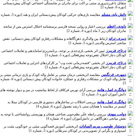
متقابل با فرزندپروری مبتنی بر اکت برای مادران بر شایستگی اجتماعی کودکان پیش‌دبستانی
[دوره 6، شماره 2]
دانش پایه، مسلم
مقایسه بازی‌های حرکتی کودکان پیش‌دبستانی ایران و هند [دوره 3، شماره
4]
داودی، اعظم
بررسی اعتبار و روایی نسخه فارسی پرسشنامه اختلال استرس پس از سانحه
مادران کودکان زیر 3 ماه [دوره 4، شماره 2]
دبیری، ترانه
ارتباط بین والدگری ذهن‌آگاهانه و مشکلات رفتاری کودکان پیش-دبستانی: نقش
میانجی استرس والدینی [دوره 5، شماره 1]
درتاج، فریبرز
تبیین اثر بخشی بازی‌جدی بر توجه، برنامه‌ریزی/ساماندهی و تعاملات اجتماعی
کودکان دچار اختلال نقص‌توجه بیش‌فعالی [دوره 5، شماره 3]
درتاج، فریبرز
اثر بخشی “قصه‌درمانی تحت وب” بر کارکردهای اجرایی و تعاملات اجتماعی
کودکان دچار اختلال نقص‌توجه بیش‌فعالی [دوره 4، شماره 3]
دمهری، فرنگیس
مقایسه اثربخشی درمان مبتنی بر تعامل والد-کودک و بازی درمانی مبتنی بر
تعامل والد-کودک بر مشکلات رفتاری و عملکرد خانواده کودکان پیش دبستانی [دوره 6، شماره
3]
دواتگری اصل، هانیه
بررسی آرای نورمن فرکلاف از لحاظ بینامتنیت در میز و دیوار نوشته های
دانش آموزان [دوره 5، شماره 2]
دواتگری اصل، هانیه
بررسی اختلالات در ساختارهای دستوری فارسی در کودکان مبتلا به
اتیسم در مقایسه با همتایان سنی با رشد معمول [دوره 6، شماره 4]
دوایی، مهدی
بررسی رابطه علَی نظم‌جویی شناختی هیجان و بهزیستی روانشناختی با توجه به
نقش میانجی ذهن‌آگاهی در دانش‌آموزان [دوره 4، شماره 4]
دوستدار طوسی، مریم السادات
اثربخشی آموزش قصه‌گویی مبتنی بر خودگویی مثبت بر
امیدواری و نگرانی از تصویربدنی در کودکان سرطانی [دوره 5، شماره 1]