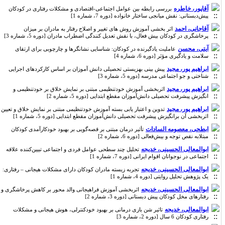
آقاپور، خاطره
بررسی رابطه بین عوامل اجتماعی-اقتصادی و مشکلات رفتاری در کودکان
پیش‌دبستانی: نقش میانجی ساختار خانواده [دوره 7، شماره 1]
آقاجانی، احمد
اثر بخشی آموزش روش های تغییر و اصلاح رفتار به مادران بر میزان
پرخاشگری در کودکان بیش فعال، با نقش تعدیل کنندگی اضطراب مادران [دوره 5، شماره 3]
آیتی، محسن
عاملیت یادگیرنده در کودکان: شناسایی نشانگرها و چارچوبی برای ارتقای
سلامت و یادگیری مؤثر [دوره 6، شماره 4]
ابراهیم پور، مجید
پیش بینی بهزیستی تحصیلی دانش آموزان بر اساس کارکردهای اجرایی
شناختی و جو اجتماعی مدرسه [دوره 5، شماره 3]
ابراهیم پور، مجید
اثربخشی آموزش خودتنظیمی مبتنی بر نمایش خلاق بر خودتنظیمی و
انگیزش پیشرفت تحصیلی دانش‌آموزان مقطع ابتدایی [دوره 5، شماره 2]
ابراهیم پور، مجید
تدوین و اعتبار یابی بسته آموزش خودتنظیمی مبتنی بر نمایش خلاق و تعیین
اثربخشی آن برانگیزش پیشرفت تحصیلی دانش‌آموزان مقطع ابتدایی [دوره 5، شماره 1]
ابطحی، معصومه السادات
تأثیر درمان مبتنی بر قصه‌گویی بر بهبود خودکارآمدی کودکان
مبتلابه نقص توجه و بیش‌فعالی [دوره 6، شماره 2]
ابوالمعالی الحسینی، خدیجه
تحلیل چند سطحی عوامل فردی و اجتماعی تبیین‌کننده علاقه
اجتماعی در نوجوانان اقوام ایرانی [دوره 7، شماره 1]
ابوالمعالی الحسینی، خدیجه
تجربه زیسته مادران کودکان دارای مشکلات هیجانی – رفتاری:
یک پژوهش تحلیل روایتی [دوره 4، شماره 1]
ابوالمعالی الحسینی، خدیجه
اثربخشی آموزش فراهیجانی والد محور بر کاهش پرخاشگری و
رفتارهای مخل کودکان پیش دبستانی [دوره 3، شماره 2]
ابوالمعالی، خدیجه
تاثیر شن بازی درمانی بر بهبود خودکنترلی، هوش هیجانی و مشکلات
رفتاری کودکان 6 سال [دوره 2، شماره 3]