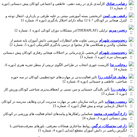
رضایی، صادق
کارآمدی بازی در رشد ذهنی، عاطفی و اجتماعی کودکان پیش دبستانی [دوره
2، شماره 1]
رفیعی پور، امین
اثربخشی بسته آموزشی مبتنی بر غلبه طرفی بر بازداری، انتقال توجه و
کنترل هیجانی در کودکان 7 تا 12 ساله دارای اختلال یادگیری [دوره 4، شماره 1]
رنجبر، مریم
تراپلی (THERAPLAY)در مشکلات دوران کودکی [دوره 1، شماره 2]
رنجدوست، شهرام
بررسی تفاوت های انتظارات آموزشی دانش آموزان پایه ششم از
معلمان، والدین و همکلاسی ها از محتوا ی درسی یادگیری الکترنیکی [دوره 5، شماره 2]
رنجدوست، شهرام
اثربخشی بازی‌درمانی بر اختلالات هیجانی رفتاری کودکان پیش دبستانی
شهرستان مرند [دوره 5، شماره 3]
روحانی، ندا
کاربست تئوری انتخاب در طراحی الگوی تربیتی از منظر تجربه هنری [دوره 6،
شماره 4]
رهاوی عزآبادی، رزا
تاثیر فعالیت‌بدنی بر مهارت‌های خودتنظیمی کودکان در سه حوزه
شناختی، عاطفی و جسمانی [دوره 6، شماره 2]
رهاوی، رزا
تأثیر بالیدگی جسمانی و سن نسبی بر انعطاف‌پذیری شناختی کودکان ورزش کار
[دوره 5، شماره 3]
رییسی، مهتاب
تاثیر برنامه سازمان دهی بر مهارت مدیریت کردن وظایف مدرسه در کودکان
با اختلال نارسایی توجه و بیش فعال [دوره 2، شماره 3]
زارع آبندانسری، محمد
شناسایی راهکارها و پیامدهای انجام فعالیت های ورزشی در کودکان
پیش دبستانی [دوره 3، شماره 4]
زارعی بیدسکان، نرگس
روابط ساختاری هیجانات معرفتی، باورهای معرفت‌شناختی با
انگیزش ریاضی در دانش آموزان مقطع ابتدایی [دوره 4، شماره 1]