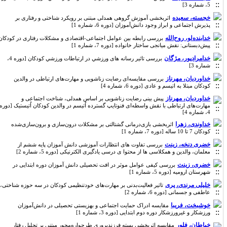
5، شماره 3]
خجسته، سعیده
اثربخشی آموزش گروهی همدلی مبتنی بر رویکرد شناختی و رفتاری بر
پذیرش اجتماعی و ابراز وجود دانش‌آموزان [دوره 6، شماره 1]
خدابنده‌لو، روح‌الله
بررسی رابطه بین عوامل اجتماعی-اقتصادی و مشکلات رفتاری در کودکان
پیش‌دبستانی: نقش میانجی ساختار خانواده [دوره 7، شماره 1]
خدامرادپور، مژگان
بررسی تاثیر رسانه های ورزﺷﻲ در ارتباطات ورزﺷﻲ ﻛﻮدﻛﺎن [دوره 4،
شماره 3]
خداوردیان، مهرناز
بررسی مقایسه‌ای رضایت زناشویی و مهارت‌های ارتباطی در والدین
کودکان مبتلا به اتیسم و عادی [دوره 6، شماره 4]
خداوردیان، مهرناز
پیش بینی رضایت زناشویی بر اساس همدلی، شناخت اجتماعی و
مهارت‌های ارتباطی با نقش واسطه‌ای فنوتایپ گسترده اُتیسم در والدین کودکان اُتیستیک [دوره
4، شماره 4]
خداوندی، زهرا
اثربخشی بازی‌درمانی گشتالتی بر مشکلات درون‌سازی و برون‌سازی‌شده
کودکان 7 تا 10 ساله [دوره 7، شماره 1]
خضری دنخه، زینت
بررسی تفاوت های انتظارات آموزشی دانش آموزان پایه ششم از
معلمان، والدین و همکلاسی ها از محتوا ی درسی یادگیری الکترنیکی [دوره 5، شماره 2]
خضری، زینت
بررسی کیفی عوامل موثر در افت تحصیلی دانش آموزان دوره ابتدایی در
شهرستان ارومیه [دوره 5، شماره 1]
خلیلی مرندی، پری
تاثیر فعالیت‌بدنی بر مهارت‌های خودتنظیمی کودکان در سه حوزه شناختی،
عاطفی و جسمانی [دوره 6، شماره 2]
خوشبخت، فریبا
مقایسه ادراک حمایت اجتماعی و بهزیستی تحصیلی در دانش‌آموزان
ورزشکار و غیر‌ورزشکار دوره دوم ابتدایی [دوره 3، شماره 1]
خیاطان، فلور
مقایسه اثربخشی بسته فرزندپروری طرحواره‌محور مبتنی بر تحلیل رفتار