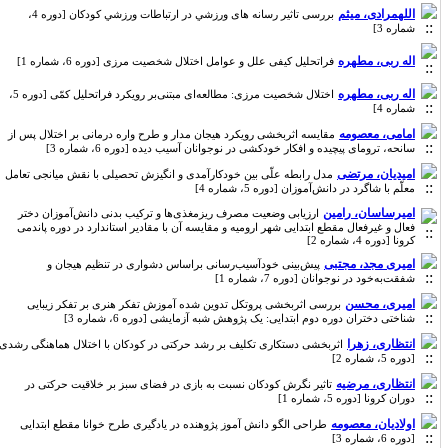
اللهمرادی، میثم
بررسی تاثیر رسانه های ورزﺷﻲ در ارتباطات ورزﺷﻲ ﻛﻮدﻛﺎن [دوره 4،
شماره 3]
اله ربی، مطهره
فراتحلیل کیفی علل و عوامل اختلال شخصیت مرزی [دوره 6، شماره 1]
اله ربی، مطهره
اختلال شخصیت مرزی: مطالعه‌ای مبتنی‌بر رویکرد فراتحلیل کمّی [دوره 5،
شماره 4]
امامی، معصومه
مقایسه اثربخشی رویکرد هیجان مدار و طرح واره درمانی بر اختلال پس از
سانحه، ترومای پیچیده و افکار خودکشی در نوجوانان آسیب دیده [دوره 6، شماره 3]
امیدیان، مرتضی
مدل رابطه علّی بین خودکارآمدی و انگیزش تحصیلی با نقش میانجی تعامل
معلّم با شاگرد در دانش‌آموزان [دوره 5، شماره 4]
امیرساسان، رامین
ارزیابی وضعیت مصرف ریزمغذی‌ها و ترکیب بدنی دانش‌آموزان دختر
فعال و غیرفعال مقطع ابتدایی شهر ارومیه و مقایسه آن با مقادیر استاندارد در دوره پاندمی
کرونا [دوره 4، شماره 2]
امیری مجد، مجتبی
پیش‌بینی خودآسیب‌رسانی براساس دشواری در تنظیم هیجان و
شفقت‌به‌خود در نوجوانان [دوره 7، شماره 1]
امیری، محسن
بررسی اثربخشی پروتکل تدوین شده آموزش تفکر هنری بر تفکر زیبایی
شناختی دختران دوره دوم ابتدایی: یک پژوهش شبه آزمایشی [دوره 6، شماره 3]
انتظاری، زهرا
اثربخشی دستکاری تکلیف بر رشد حرکتی در کودکان با اختلال هماهنگی رشدی
[دوره 5، شماره 2]
انتظاری، مرضیه
تاثیر نگرش کودکان نسبت به بازی در فضای سبز بر خلاقیت حرکتی در
دوران کرونا [دوره 5، شماره 1]
اولادیان، معصومه
طراحی الگو دانش آموز پژوهنده در یادگیری طرح خوانا مقطع ابتدایی
[دوره 6، شماره 3]