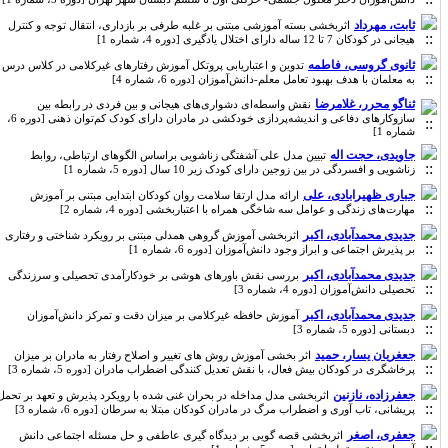
ثابت، مهرداد
اثربخشی بسته آموزشی مبتنی بر غلبه طرفی بر بازداری، انتقال توجه و کنترل
هیجانی در کودکان 7 تا 12 ساله دارای اختلال یادگیری [دوره 4، شماره 1]
ثانوی گروسی، فاطمه
تدوین و اعتباریابی پروتکل آموزش رفتارهای غیرکلامی در کلاس درس
به معلمان با هدف بهبود تعامل معلم-دانش‌آموزان [دوره 6، شماره 4]
ثناگو محرر، غلامرضا
نقش واسطه‌ای دشواری‌های هیجانی و بین فردی در رابطه بین
سازوکارهای دفاعی و اندیشه‌پردازی خودکشی در مادران دارای کودک کم‌توان ذهنی [دوره 6،
شماره 1]
جاویدی، حجت اله
تبیین مدل علی آشفتگی زناشویی براساس الگوهای ارتباطی، روابط
زناشویی و افسردگی در بین زوجین دارای کودک زیر 10 سال [دوره 5، شماره 1]
جباری ظهیرابادی، علی
ارائه مدل ارتقا سلامت روان کودکان ابتدایی مبتنی بر آموزش
مهارت‌های زندگی و عوامل سه شاخگی همراه با اعتباربخشی [دوره 4، شماره 2]
جدیدی محمدآبادی، اکبر
اثربخشی آموزش گروهی همدلی مبتنی بر رویکرد شناختی و رفتاری
بر پذیرش اجتماعی و ابراز وجود دانش‌آموزان [دوره 6، شماره 1]
جدیدی محمدآبادی، اکبر
بررسی نقش باورهای هوشی بر خودکارآمدی تحصیلی و سرزندگی
تحصیلی دانش‌آموزان [دوره 4، شماره 3]
جدیدی محمدآبادی، اکبر
آموزش حافظه غیرکلامی بر میزان دقت و تمرکز دانش‌آموزان
دبستانی [دوره 5، شماره 3]
جعغریان یسار، حمید
اثر بخشی آموزش روش های تغییر و اصلاح رفتار به مادران بر میزان
پرخاشگری در کودکان بیش فعال، با نقش تعدیل کنندگی اضطراب مادران [دوره 5، شماره 3]
جعفرزاده، نازنین
اثربخشی مدل مداخله در بحران غنی شده با رویکرد پذیرش و تعهد بر تحمل
پریشانی، تاب آوری و اضطراب مرگ در مادران کودکان مبتلا به سرطان [دوره 6، شماره 3]
جعفری، اصغر
اثربخشی قصه گویی بر دیدگاه گیری عاطفی و حل مسئله اجتماعی دانش