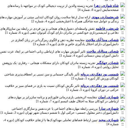
شاه شوازی، زهرا
تجربه زیسته والدین از تربیت دیجیتالی کودک در مواجهه با رسانه‌های
صفحه‌نمایش [دوره 6، شماره 4]
شریعتمداری، مهدی
ارائه مدل ارتقا سلامت روان کودکان ابتدایی مبتنی بر آموزش مهارت‌های
زندگی و عوامل سه شاخگی همراه با اعتباربخشی [دوره 4، شماره 2]
شریعتی، فاطمه
نقش واسطه‌ای دشواری‌های هیجانی و بین فردی در رابطه بین سازوکارهای
دفاعی و اندیشه‌پردازی خودکشی در مادران دارای کودک کم‌توان ذهنی [دوره 6، شماره 1]
شعبانی مینا آباد، ملاحت
مقایسه نظریه ذهن و الگوی رمزگردانی در زبان گفتاری در
دانش‌آموزان دارای اختلال یادگیری خاص و عادی [دوره 3، شماره 3]
شعبانی مینااباد، ملاحت
تاثیر آموزش مهارت های ارتباطی زبانی-اجتماعی بر ابعاد عزت نفس
دانش آموزان پیش دبستانی [دوره 4، شماره 1]
شعبان، جهانگیر
تجربه زیسته مادران کودکان دارای مشکلات هیجانی – رفتاری: یک پژوهش
تحلیل روایتی [دوره 4، شماره 1]
شمسی پور دهکردی، پروانه
تأثیر بالیدگی جسمانی و سن نسبی بر انعطاف‌پذیری شناختی
کودکان ورزش کار [دوره 5، شماره 3]
شمسی پور دهکردی، پروانه
تاثیر نگرش کودکان نسبت به بازی در فضای سبز بر خلاقیت
حرکتی در دوران کرونا [دوره 5، شماره 1]
شهبازی، ایمان
مقایسه اثربخشی بازی‌درمانی فلورتایم و برنامه سان‌رایز بر مهارت‌های
ارتباطی در کودکان مبتلا به اختلال طیف اتیسم [دوره 7، شماره 1]
شهبازی، سارا
بررسی رابطه مهارت‌های اجتماعی با عزت‌نفس و سازگاری اجتماعی
دانش‌آموزان دختر معلول جسمی- حرکتی اول تا ششم دبستان شهر تهران [دوره 3، شماره 1]
شهبازی، مجید
تبیین ارتباط فضاهای تعاملی مهدکودک‌ها با ارتقای خلاقیت کودکان [دوره 4،
شماره 4]