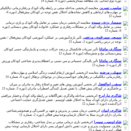
دوره دوم ابتدایی: یک مطالعه نیمه‌ازمایشی [دوره 6، شماره 4]
سلیمی، نسرین
مقایسه اثربخشی مداخله مبتنی بر رابطه والد-کودک و رفتاردرمانی دیالکتیکی
بر مهارت‌های ارتباطی و کاهش نشانه‌های اختلال نقص توجه در کودکان بیش‌فعال [دوره 6،
شماره 2]
سمسار یزدی، سپیده
مقایسه اثربخشی درمان مبتنی بر تعامل والد-کودک و بازی درمانی
مبتنی بر تعامل والد-کودک بر مشکلات رفتاری و عملکرد خانواده کودکان پیش دبستانی [دوره
6، شماره 3]
سمیعی سمرقندی، مرتضی
تأثیر بازی‌آموزشی بر عملکرد آموزشی کودکان بیش‌فعال / نقص
توجه در درس ریاضی [دوره 2، شماره 3]
سنگاری، ماندانا
تأثیر تمرینات فانکشنال بر رشد حرکات درشت و یک‌پارچگی حسی کودکان
پیش‌دبستانی پنج و شش‌ساله [دوره 6، شماره 2]
سنگاری، ماندانا
تأثیر بالیدگی جسمانی و سن نسبی بر انعطاف‌پذیری شناختی کودکان ورزش
کار [دوره 5، شماره 3]
سهیلی، مرضیه
مقایسه اثربخشی آموزش ‌ارتقای‌کیفیت ‌زندگی ‌اسلامی و مهارت‌های
رفتاردرمانی دیالکتیکی بر رفتارهای خودآسیب‌رسان در نوجوانان بزهکار [دوره 6، شماره 4]
سیفی، ابوالفضل
اثر بخشی آموزش روش های تغییر و اصلاح رفتار به مادران بر میزان
پرخاشگری در کودکان بیش فعال، با نقش تعدیل کنندگی اضطراب مادران [دوره 5، شماره 3]
شاکری نیا، ایرج
اثربخشی مداخله والدگری ذهن‌آگاهانه بر رابطه والد-کودک و فشار مراقبتی
در مادران دارای کودک مبتلا به اختلال طیف اوتیسم : نقش تعدیل‌گری حمایت اجتماعی
ادراک‌شده [دوره 5، شماره 2]
شاکری، ایمان
اثربخشی درمان مبتنی‌ بر ‌پذیرش‌ و ‌تعهد بر افسردگی و همجوشی‌شناختی
مادران دارای فرزند مبتلا به اختلال نارسایی‌توجه/بیش فعالی [دوره 2، شماره 1]
شاه اویسی، سمیرا
اثربخشی بازی درمانی مبتنی بر مدل شناختی- رفتاری بر مشکلات
رفتاری، مسولیت پذیری و عزت نفس دانش آموزان پسر دارای اختلال نارسایی توجه/ بیش
فعالی [دوره 2، شماره 3]