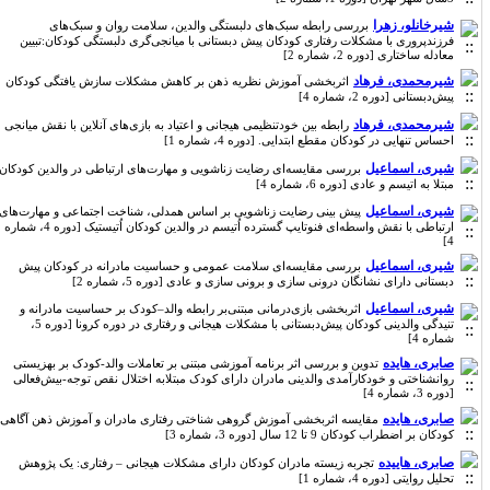
شیرخانلو، زهرا
بررسی رابطه سبک‌های دلبستگی والدین، سلامت روان و سبک‌های
فرزندپروری با مشکلات رفتاری کودکان پیش دبستانی با میانجی‌گری دلبستگی کودکان:تبیین
معادله ساختاری [دوره 2، شماره 2]
شیرمحمدی، فرهاد
اثربخشی آموزش نظریه ذهن بر کاهش مشکلات سازش یافتگی کودکان
پیش‌دبستانی [دوره 2، شماره 4]
شیرمحمدی، فرهاد
رابطه بین خودتنظیمی هیجانی و اعتیاد به بازی‌های آنلاین با نقش میانجی
احساس تنهایی در کودکان مقطع ابتدایی. [دوره 4، شماره 1]
شیری، اسماعیل
بررسی مقایسه‌ای رضایت زناشویی و مهارت‌های ارتباطی در والدین کودکان
مبتلا به اتیسم و عادی [دوره 6، شماره 4]
شیری، اسماعیل
پیش بینی رضایت زناشویی بر اساس همدلی، شناخت اجتماعی و مهارت‌های
ارتباطی با نقش واسطه‌ای فنوتایپ گسترده اُتیسم در والدین کودکان اُتیستیک [دوره 4، شماره
4]
شیری، اسماعیل
بررسی مقایسه‌ای سلامت عمومی و حساسیت مادرانه در کودکان پیش
دبستانی دارای نشانگان درونی سازی و برونی سازی و عادی [دوره 5، شماره 2]
شیری، اسماعیل
اثربخشی بازی‌درمانی مبتنی‌بر رابطه والد–کودک بر حساسیت مادرانه و
تنیدگی والدینی کودکان پیش‌دبستانی با مشکلات هیجانی و رفتاری در دوره کرونا‌ [دوره 5،
شماره 4]
صابری، هایده
تدوین و بررسی اثر برنامه آموزشی مبتنی بر تعاملات والد-کودک بر بهزیستی
روانشناختی و خودکارآمدی والدینی مادران دارای کودک مبتلابه اختلال نقص توجه-بیش‌فعالی
[دوره 3، شماره 4]
صابری، هایده
مقایسه اثربخشی آموزش گروهی شناختی رفتاری مادران و آموزش ذهن آگاهی
کودکان بر اضطراب کودکان 9 تا 12 سال [دوره 3، شماره 3]
صابری، هاییده
تجربه زیسته مادران کودکان دارای مشکلات هیجانی – رفتاری: یک پژوهش
تحلیل روایتی [دوره 4، شماره 1]