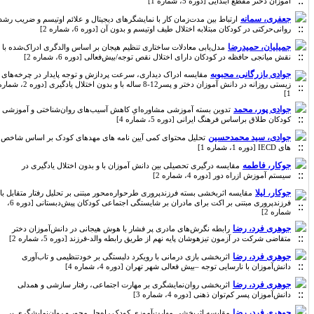
آموزان دختر مقطع ابتدایی [دوره 5، شماره 1]
جعفری، سمانه
ارتباط بین مدت‌زمان کار با نمایشگرهای دیجیتال و علائم اوتیسم و ضریب رشد
روانی‌حرکتی در کودکان مبتلابه اختلال طیف اوتیسم و بدون آن [دوره 6، شماره 2]
جمیلیان، حمیدرضا
مدل‌یابی معادلات ساختاری تنظیم هیجان بر اساس والدگری ادراک‌شده با
نقش میانجی حافظه در کودکان دارای اختلال نقص توجه/بیش‌فعالی [دوره 6، شماره 2]
جوادی بازرگانی، محبوبه
مقایسه ادراک دیداری، سرعت پردازش و توجه پایدار در چرخه‌های
زیستی روزانه در دانش آموزان دختر و پسر12-8 ساله با و بدون اختلال یادگیری [دوره 2، شماره
1]
جوادی پور، محمد
تدوین بسته آموزشی مشاوره‌ایِ کاهش آسیب‌های روان‌شناختی و آموزشی
کودکان طلاق براساس فرهنگ ایرانی [دوره 5، شماره 4]
جوادی، سید محمدحسین
تحلیل محتوای کمی آیین نامه های مهدهای کودک بر اساس شاخص
های IECD [دوره 1، شماره 1]
جوکار، فاطمه
مقایسه درگیری تحصیلی بین دانش آموزان با و بدون اختلال یادگیری در
سیستم آموزش ازراه دور [دوره 4، شماره 2]
جوکار، لیلا
مقایسه اثربخشی بسته فرزندپروری طرحواره‌محور مبتنی بر تحلیل رفتار متقابل با
فرزندپروری مبتنی بر اکت برای مادران بر شایستگی اجتماعی کودکان پیش‌دبستانی [دوره 6،
شماره 2]
جوهری فرد، رضا
رابطه نگرش‌های مادری پر فشار با هوش هیجانی در ‌دانش‌آموزان دختر
متقاضی شرکت در آزمون تیزهوشان پایه نهم از طریق رابطه والد-فرزند [دوره 5، شماره 2]
جوهری فرد، رضا
اثربخشی بازی درمانی با رویکرد دلبستگی بر خودتنظیمی و تاب‌آوری
دانش‌آموزان با نارسایی توجه –بیش فعالی شهر تهران [دوره 4، شماره 4]
جوهری فرد، رضا
اثربخشی روان‌نمایشگری بر مهارت اجتماعی، رفتار سازشی و همدلی
دانش‌آموزان پسر کم‌توان ذهنی [دوره 4، شماره 3]
جوهری فرد، رضا
مقایسه اثربخشی مهارت‌آموزی کودک راه‌حل محور و روان‌نمایشگری بر