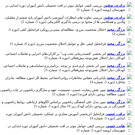
برادری، نوشین
بررسی کیفی عوامل موثر در افت تحصیلی دانش آموزان دوره ابتدایی در
شهرستان ارومیه [دوره 5، شماره 1]
برادری، نوشین
بررسی تفاوت های انتظارات آموزشی دانش آموزان پایه ششم از معلمان،
والدین و همکلاسی ها از محتوا ی درسی یادگیری الکترنیکی [دوره 5، شماره 2]
برزگر، مجید
اختلال شخصیت مرزی: مطالعه‌ای مبتنی‌بر رویکرد فراتحلیل کمّی [دوره 5،
شماره 4]
برزگر، مجید
فراتحلیل کیفی علل و عوامل اختلال شخصیت مرزی [دوره 6، شماره 1]
برزگر، مجید
اثر بخشی “قصه‌درمانی تحت وب” بر کارکردهای اجرایی و تعاملات اجتماعی
کودکان دچار اختلال نقص‌توجه بیش‌فعالی [دوره 4، شماره 3]
برزگر، مجید
تبیین اثر بخشی بازی‌جدی بر توجه، برنامه‌ریزی/ساماندهی و تعاملات اجتماعی
کودکان دچار اختلال نقص‌توجه بیش‌فعالی [دوره 5، شماره 3]
برزگر، مجید
پایایی‌یابی مقیاس مخاطرات روانی‌اجتماعی محیط کار (موردِ مطالعه: مادران
شاغل) [دوره 5، شماره 4]
برزگر، مجید
تبیین نقش رضایت جنسی، صمیمیت، تعهد و سازگاری زناشویی در ثبات زناشویی
(مورد مطالعه: زوجین دارای فرزند) [دوره 5، شماره 2]
برزگر، مجید
تبیین مدل علی آشفتگی زناشویی براساس الگوهای ارتباطی، روابط زناشویی و
افسردگی در بین زوجین دارای کودک زیر 10 سال [دوره 5، شماره 1]
برقی، عیسی
فراتحلیل اثربخشی آموزش مجازی بر عملکرد تحصیلی دانش آموزان دوره
ابتدایی [دوره 3، شماره 4]
بقایی، حسین
بررسی کیفی عوامل موثر در افت تحصیلی دانش آموزان دوره ابتدایی در
شهرستان ارومیه [دوره 5، شماره 1]