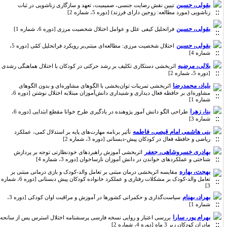
بقولی، حسین
تبیین نقش رضایت جنسی، صمیمیت، تعهد و سازگاری زناشویی در ثبات
زناشویی (مورد مطالعه: زوجین دارای فرزند) [دوره 5، شماره 2]
بقولی، حسین
فراتحلیل کیفی علل و عوامل اختلال شخصیت مرزی [دوره 6، شماره 1]
بقولی، حسین
اختلال شخصیت مرزی: مطالعه‌ای مبتنی‌بر رویکرد فراتحلیل کمّی [دوره 5،
شماره 4]
بلالی، مرضیه
اثربخشی دستکاری تکلیف بر رشد حرکتی در کودکان با اختلال هماهنگی رشدی
[دوره 5، شماره 2]
بلیاد، محمدرضا
اثربخشی تمرینات توان‌بخشی با الگوهای مشاوره‌ای و بدون الگوهای
مشاوره‌ای بر حافظه فعال دیداری و شنیداری دانش‌آموزان مبتلابه اختلال نوشتن [دوره 6،
شماره 1]
بنا، زهرا
طراحی الگو دانش آموز پژوهنده در یادگیری طرح خوانا مقطع ابتدایی [دوره 6،
شماره 3]
بنی هاشمی امام قیصی، فاطمه
تأثیر برنامه مهارت‌های پایه بر استدلال کمی، عملکرد
ریاضی و حافظه فعال در کودکان پیش-دبستانی [دوره 3، شماره 2]
بهادری خسروشاهی، جعفر
اثربخشی آموزش راهبردهای خودنظارتی توجه بر پردازش
شناختی و عملکردهای خواندن در دانش آموزان نارساخوان [دوره 3، شماره 4]
بهجت، بهاره
مقایسه اثربخشی درمان مبتنی بر تعامل والد-کودک و بازی درمانی مبتنی بر
تعامل والد-کودک بر مشکلات رفتاری و عملکرد خانواده کودکان پیش دبستانی [دوره 6، شماره
3]
بهراد، بهنام
سیاست‌گذاری و حکمرانی کشورها در آموزش و مراقبت اوان کودکی [دوره 3،
شماره 1]
بهرام پور، سارا
بررسی اعتبار و روایی نسخه فارسی پرسشنامه اختلال استرس پس از سانحه
مادران کودکان زیر 3 ماه [دوره 4، شماره 2]