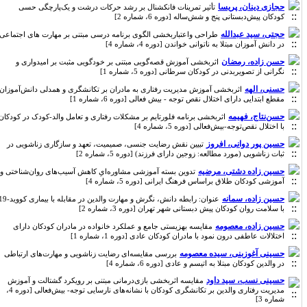
حجازی دینان، پریسا
تأثیر تمرینات فانکشنال بر رشد حرکات درشت و یک‌پارچگی حسی
کودکان پیش‌دبستانی پنج و شش‌ساله [دوره 6، شماره 2]
حجتی، سید عبدالله
طراحی واعتباربخشی الگوی برنامه درسی مبتنی بر مهارت های اجتماعی
در دانش آموزان مبتلا به ناتوانی خواندن [دوره 4، شماره 4]
حسن زاده، رمضان
اثربخشی آموزش قصه‌گویی مبتنی بر خودگویی مثبت بر امیدواری و
نگرانی از تصویربدنی در کودکان سرطانی [دوره 5، شماره 1]
حسنی، الهه
اثربخشی آموزش مدیریت رفتاری به مادران بر تکانشگری و همدلی دانش‌آموزان
مقطع ابتدایی دارای اختلال نقص توجه - بیش فعالی [دوره 6، شماره 1]
حسن‌نتاج، فهیمه
اثربخشی برنامه فلورتایم بر مشکلات رفتاری و تعامل والد-کودک در کودکان
با اختلال نقص‌توجه-بیش‌فعالی [دوره 5، شماره 4]
حسین پور دوانی، افروز
تبیین نقش رضایت جنسی، صمیمیت، تعهد و سازگاری زناشویی در
ثبات زناشویی (مورد مطالعه: زوجین دارای فرزند) [دوره 5، شماره 2]
حسین زاده دشتی، مرضیه
تدوین بسته آموزشی مشاوره‌ایِ کاهش آسیب‌های روان‌شناختی و
آموزشی کودکان طلاق براساس فرهنگ ایرانی [دوره 5، شماره 4]
حسین زاده، سمانه
عنوان: رابطه دانش، نگرش و مهارت والدین در مقابله با بیماری کووید-19
با سلامت روان کودکان پیش دبستانی شهر تهران [دوره 3، شماره 2]
حسین زاده، معصومه
مقایسه بهزیستی جامع و عملکرد خانواده در مادران کودکان دارای
اختلالات عاطفی درون نمود با مادران کودکان عادی [دوره 1، شماره 1]
حسینی آغوزبنی، سیده معصومه
بررسی مقایسه‌ای رضایت زناشویی و مهارت‌های ارتباطی
در والدین کودکان مبتلا به اتیسم و عادی [دوره 6، شماره 4]
حسینی نسب، سید داود
مقایسه اثربخشی بازی‌درمانی مبتنی بر رویکرد گشتالت و آموزش
مدیریت رفتاری والدین بر تکانشگری کودکان با نشانه‌های نارسایی توجه- بیش‌فعالی [دوره 4،
شماره 3]