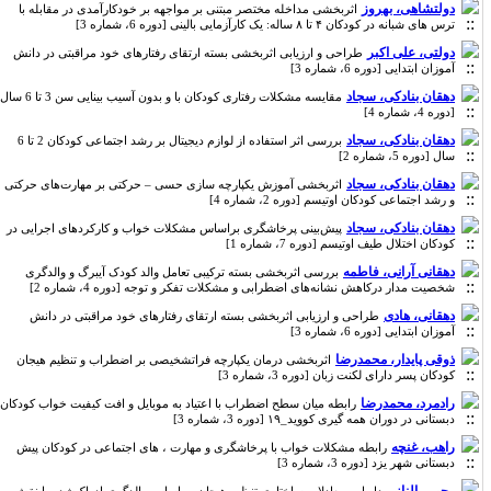
دولتشاهی، بهروز
اثربخشی مداخله مختصر مبتنی بر مواجهه بر خودکارآمدی در مقابله با
ترس های شبانه در کودکان ۴ تا ۸ ساله: یک کارآزمایی بالینی [دوره 6، شماره 3]
دولتی، علی اکبر
طراحی و ارزیابی اثربخشی بسته ارتقای رفتارهای خود مراقبتی در دانش
آموزان ابتدایی [دوره 6، شماره 3]
دهقان بنادکی، سجاد
مقایسه‌ مشکلات رفتاری کودکان با و بدون آسیب بینایی سن 3 تا 6 سال
[دوره 4، شماره 4]
دهقان بنادکی، سجاد
بررسی اثر استفاده از لوازم دیجیتال بر رشد اجتماعی کودکان 2 تا 6
سال [دوره 5، شماره 2]
دهقان بنادکی، سجاد
اثربخشی آموزش یکپارچه سازی حسی – حرکتی بر مهارت‌های حرکتی
و رشد اجتماعی کودکان اوتیسم [دوره 2، شماره 4]
دهقان بنادکی، سجاد
پیش‌بینی پرخاشگری براساس مشکلات خواب و کارکردهای اجرایی در
کودکان اختلال طیف اوتیسم [دوره 7، شماره 1]
دهقانی آرانی، فاطمه
بررسی اثربخشی بسته ترکیبی تعامل والد کودک آیبرگ و والدگری
شخصیت مدار درکاهش نشانه‌های اضطرابی و مشکلات تفکر و توجه [دوره 4، شماره 2]
دهقانی، هادی
طراحی و ارزیابی اثربخشی بسته ارتقای رفتارهای خود مراقبتی در دانش
آموزان ابتدایی [دوره 6، شماره 3]
ذوقی پایدار، محمدرضا
اثربخشی درمان یکپارچه فراتشخیصی بر اضطراب و تنظیم هیجان
کودکان پسر دارای لکنت زبان [دوره 3، شماره 3]
رادمرد، محمدرضا
رابطه میان سطح اضطراب با اعتیاد به موبایل و افت کیفیت خواب کودکان
دبستانی در دوران همه گیری کووید_۱۹ [دوره 3، شماره 3]
راهب، غنچه
رابطه مشکلات خواب با پرخاشگری و مهارت ، های اجتماعی در کودکان پیش
دبستانی شهر یزد [دوره 3، شماره 3]