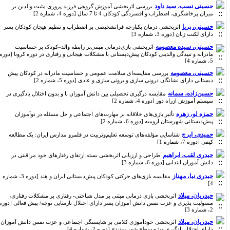
حسینی نسب، سید داود
بررسی اثربخشی آموزش گروهی فرزند پروری مثبت والدین بر
میزان پرخاشگری، اضطراب و افسردگی کودکان 4 تا 7 سال [دوره 4، شماره 2]
حسینی، پریا
اثربخشی درمان یکپارچه فراتشخیصی بر اضطراب و تنظیم هیجان کودکان پسر
دارای لکنت زبان [دوره 3، شماره 3]
حسینی، سیده معصومه
اثربخشی بازی‌درمانی مبتنی‌بر رابطه والد–کودک بر حساسیت
مادرانه و تنیدگی والدینی کودکان پیش‌دبستانی با مشکلات هیجانی و رفتاری در دوره کرونا‌ [دوره
5، شماره 4]
حسینی، معصومه
بررسی مقایسه‌ای سلامت عمومی و حساسیت مادرانه در کودکان پیش
دبستانی دارای نشانگان درونی سازی و برونی سازی و عادی [دوره 5، شماره 2]
حسین‌زاده، سمانه
مقایسه درگیری تحصیلی بین دانش آموزان با و بدون اختلال یادگیری در
سیستم آموزش ازراه دور [دوره 4، شماره 2]
حمزه لو، زهره
تأثیر بازی‌های خلاقانه بر مهارت‌های اجتماعی و حل مسئله در نوآموزان
پیش‌دبستانی شهرستان ارومیه [دوره 6، شماره 2]
حمیدی، ایرج
شناسایی مؤلفه‌های توسعه تعلیم‌وتربیت در قلمرو مدارس ایران: یک مطالعه
کیفی [دوره 7، شماره 1]
حیدری لقب، ابراهیم
طراحی و ارزیابی اثربخشی بسته ارتقای رفتارهای خود مراقبتی در
دانش آموزان ابتدایی [دوره 6، شماره 3]
حیدری نیا، مهناز
مقایسه بازی‌های حرکتی کودکان پیش‌دبستانی ایران و هند [دوره 3، شماره
4]
حیدریان، میلاد
اثربخشی بازی درمانی مبتنی بر مدل شناختی- رفتاری بر مشکلات رفتاری،
مسولیت پذیری و عزت نفس دانش آموزان پسر دارای اختلال نارسایی توجه/ بیش فعالی [دوره
2، شماره 3]
حیدریان، میلاد
اثربخشی خودآموزی کلامی بر شایستگی اجتماعی و عزت نفس دانش آموزان
دارای اختلال یادگیری ویژه سطح شهر سنندج [دوره 2، شماره 4]