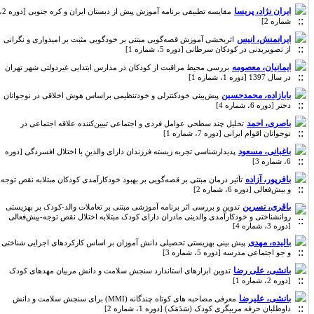
ایران نژاد، پریسا
مقایسه تطبیقی برنامه آموزش پیش از دبستان ایران و کره جنوبی [دوره 2،
شماره 2]
ایرانمنش، انیس
اثربخشی آموزش قصه‌گویی مبتنی بر خودگویی مثبت بر امیدواری و نگرانی
از تصویربدنی در کودکان سرطانی [دوره 5، شماره 1]
ایمانیان، معصومه
بررسی محیط مراقبت از کودکان در مدارس ابتدایی غیردولتی شهر تهران
در سال 1397 [دوره 1، شماره 1]
بابازاده، محمدحسین
پیش‌بینی خودکنترلی و خودتنظیمی براساس هوش اخلاقی در نوجوانان
دختر [دوره 6، شماره 4]
باصری، احمد
تحلیل چند سطحی عوامل فردی و اجتماعی تبیین‌کننده علاقه اجتماعی در
نوجوانان اقوام ایرانی [دوره 7، شماره 1]
باغبانی، مسعود
پدیدارشناسی تجربه زیسته فرزندان دارای والدینِ با اختلال افسردگی [دوره
6، شماره 3]
باقرپور، آزاده
تأثیر درمان مبتنی بر قصه‌گویی بر بهبود خودکارآمدی کودکان مبتلابه نقص توجه
و بیش‌فعالی [دوره 6، شماره 2]
باقری، نسرین
تدوین و بررسی اثر برنامه آموزشی مبتنی بر تعاملات والد-کودک بر بهزیستی
روانشناختی و خودکارآمدی والدینی مادران دارای کودک مبتلابه اختلال نقص توجه-بیش‌فعالی
[دوره 3، شماره 4]
بالیده، مهدی
پیش بینی بهزیستی تحصیلی دانش آموزان بر اساس کارکردهای اجرایی شناختی
و جو اجتماعی مدرسه [دوره 5، شماره 3]
بانشی، علی رضا
تدوین ابزارهای استاندارد سنجش سلامت و دانش مربیان مهدهای کودک
[دوره 2، شماره 1]
بانشی، علیرضا
معرفی مصاحبه های کوتاه چندگانه (MMI) برای سنجش سلامت و دانش
داوطلبان حرفه مربیگری کودک (سَدَمَک) [دوره 1، شماره 2]