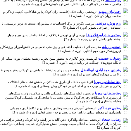
رجبی، الناز
مدل‌یابی معادلات ساختاری تنظیم هیجان بر اساس والدگری ادراک‌شده با نقش
میانجی حافظه در کودکان دارای اختلال نقص توجه/بیش‌فعالی [دوره 6، شماره 2]
رحمانیان، مهدیه
اثربخشی برنامه فبک (فلسفه برای کودکان) بر شادکامی، کیفیت زندگی و
سلامت روان کودکان [دوره 5، شماره 4]
رزم پوش، مرتضی
بررسی نگرش و درک احساسات دانشآموزان نسبت به درس تربیتبدنی با
استفاده از طراحی تصویر [دوره 4، شماره 3]
رستمی حیدرلو، غلامرضا
بررسی آرای نورمن فرکلاف از لحاظ بینامتنیت در میز و دیوار
نوشته های دانش آموزان [دوره 5، شماره 2]
رستمی، ربابه
مقایسه ادراک حمایت اجتماعی و بهزیستی تحصیلی در دانش‌آموزان ورزشکار و
غیر‌ورزشکار دوره دوم ابتدایی [دوره 3، شماره 1]
رسولی، عصمت
کاربست روش کلایزی به منظور تبیین تجارب زیسته معلمان دوره ابتدایی از
جایگاه هوش‌های چندگانه در برنامه درسی [دوره 5، شماره 2]
رشیدی احمد آبادی، ابوالفضل
مقایسه رشد زبان و ارتباط‌‌ اجتماعی در کودکان دختر و پسر 4
تا 6 سال مهدکودک‌های استان قم [دوره 4، شماره 4]
رضا سلطانی، پوریا
اثربخشی مداخله از طریق همسالان بر کاهش نشانه های اختلالات
رفتاری و افزایش مهارت های اجتماعی در کودکان پیش دبستانی [دوره 1، شماره 1]
رضاسلطانی، پوریا
بررسی رابطه سبک‌های دلبستگی والدین، سلامت روان و سبک‌های
فرزندپروری با مشکلات رفتاری کودکان پیش دبستانی با میانجی‌گری دلبستگی کودکان:تبیین
معادله ساختاری [دوره 2، شماره 2]
رضایی فرد، اکبر
اثربخشی آموزش مدیریت رفتاری به مادران بر تکانشگری و همدلی
دانش‌آموزان مقطع ابتدایی دارای اختلال نقص توجه - بیش فعالی [دوره 6، شماره 1]
رضایی، سجاد
اثربخشی مداخله والدگری ذهن‌آگاهانه بر رابطه والد-کودک و فشار مراقبتی در
مادران دارای کودک مبتلا به اختلال طیف اوتیسم : نقش تعدیل‌گری حمایت اجتماعی ادراک‌شده
[دوره 5، شماره 2]