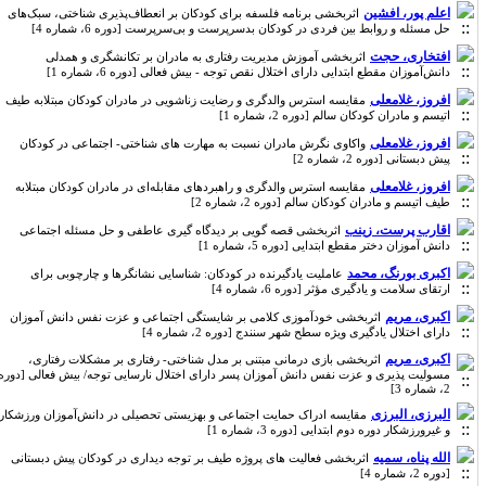
اعلم پور، افشین
اثربخشی برنامه فلسفه برای کودکان بر انعطاف‌پذیری شناختی، سبک‌های
حل مسئله و روابط بین فردی در کودکان بدسرپرست و بی‌سرپرست [دوره 6، شماره 4]
افتخاری، حجت
اثربخشی آموزش مدیریت رفتاری به مادران بر تکانشگری و همدلی
دانش‌آموزان مقطع ابتدایی دارای اختلال نقص توجه - بیش فعالی [دوره 6، شماره 1]
افروز، غلامعلی
مقایسه استرس والدگری و رضایت زناشویی در مادران کودکان مبتلابه طیف
اتیسم و مادران کودکان سالم [دوره 2، شماره 1]
افروز، غلامعلی
واکاوی نگرش مادران نسبت به مهارت های شناختی- اجتماعی در کودکان
پیش دبستانی [دوره 2، شماره 2]
افروز، غلامعلی
مقایسه استرس والدگری و راهبردهای مقابله‌ای در مادران کودکان مبتلابه
طیف اتیسم و مادران کودکان سالم [دوره 2، شماره 2]
اقارب پرست، زینب
اثربخشی قصه گویی بر دیدگاه گیری عاطفی و حل مسئله اجتماعی
دانش آموزان دختر مقطع ابتدایی [دوره 5، شماره 1]
اکبری بورنگ، محمد
عاملیت یادگیرنده در کودکان: شناسایی نشانگرها و چارچوبی برای
ارتقای سلامت و یادگیری مؤثر [دوره 6، شماره 4]
اکبری، مریم
اثربخشی خودآموزی کلامی بر شایستگی اجتماعی و عزت نفس دانش آموزان
دارای اختلال یادگیری ویژه سطح شهر سنندج [دوره 2، شماره 4]
اکبری، مریم
اثربخشی بازی درمانی مبتنی بر مدل شناختی- رفتاری بر مشکلات رفتاری،
مسولیت پذیری و عزت نفس دانش آموزان پسر دارای اختلال نارسایی توجه/ بیش فعالی [دوره
2، شماره 3]
البرزی، البرزی
مقایسه ادراک حمایت اجتماعی و بهزیستی تحصیلی در دانش‌آموزان ورزشکار
و غیر‌ورزشکار دوره دوم ابتدایی [دوره 3، شماره 1]
الله پناه، سمیه
اثربخشی فعالیت های پروژه طیف بر توجه دیداری در کودکان پیش دبستانی
[دوره 2، شماره 4]