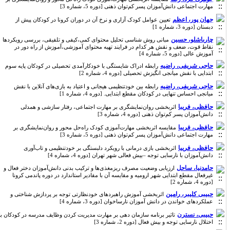
مهارت اجتماعی دانش‌آموزان پسر کم‌توان ذهنی [دوره 5، شماره 3]
جهان پور، اعظم
تعیین عوامل کودک آزاری و نرخ آن در دوران کرونا در کودکان پیش از
دبستان [دوره 3، شماره 1]
چارباشلو، حسین
مبانی روش شناسی تحلیل محتوای کمی،کیفی و تلفیقی، بررسی رویکردها
نقاط قوت، ضعف و نقش هر کدام در فرایند تهیه محتوای آموزشی،آموزش از راه دور در
آموزش عالی [دوره 5، شماره 4]
حاجی شریفی، راضیه
رابطه ادراک شایستگی با خودکارآمدی تحصیلی در کودکان پایه سوم
ابتدایی با نقش میانجی انگیزش تحصیلی [دوره 4، شماره 2]
حاجی شریفی، راضیه
رابطه بین خودتنظیمی هیجانی و اعتیاد به بازی‌های آنلاین با نقش
میانجی احساس تنهایی در کودکان مقطع ابتدایی. [دوره 4، شماره 1]
حافظی، فریبا
اثربخشی روان‌نمایشگری بر مهارت اجتماعی، رفتار سازشی و همدلی
دانش‌آموزان پسر کم‌توان ذهنی [دوره 4، شماره 3]
حافظی، فریبا
مقایسه اثربخشی مهارت‌آموزی کودک راه‌حل محور و روان‌نمایشگری بر
مهارت اجتماعی دانش‌آموزان پسر کم‌توان ذهنی [دوره 5، شماره 3]
حافظی، فرییا
اثربخشی بازی درمانی با رویکرد دلبستگی بر خودتنظیمی و تاب‌آوری
دانش‌آموزان با نارسایی توجه –بیش فعالی شهر تهران [دوره 4، شماره 4]
حامدنیا، ساحل
ارزیابی وضعیت مصرف ریزمغذی‌ها و ترکیب بدنی دانش‌آموزان دختر فعال و
غیرفعال مقطع ابتدایی شهر ارومیه و مقایسه آن با مقادیر استاندارد در دوره پاندمی کرونا
[دوره 4، شماره 2]
حبیبی کلیبر، رامین
اثربخشی آموزش راهبردهای خودنظارتی توجه بر پردازش شناختی و
عملکردهای خواندن در دانش آموزان نارساخوان [دوره 3، شماره 4]
حبیبی، نسترن
تاثیر برنامه سازمان دهی بر مهارت مدیریت کردن وظایف مدرسه در کودکان با
اختلال نارسایی توجه و بیش فعال [دوره 2، شماره 3]