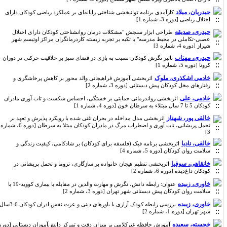
حیدریان، میلاد
کارآمدی برنامه توانبخشی شناختی رایانه‌ای بر عملکرد ریاضی کودکان دارای
اختلال ریاضی [دوره 3، شماره 1]
حیدری، صدیقه
طراحی ابزار سنجش "مشکلات درمان روانشناختی کودکان دارای اختلال
عصبی-تکاملی در محیط مدرسه" با تکیه بر تجربه زیسته کاردرمانگران مراکز اوتیسم شهر
شیراز [دوره 4، شماره 3]
حیدری، مهتاب
تاثیر نگرش کودکان نسبت به بازی در فضای سبز بر خلاقیت حرکتی در دوران
کرونا [دوره 5، شماره 1]
خادمی اشکذری، ملوک
اثربخشی آموزش فراهیجانی والد محور بر کاهش پرخاشگری و
رفتارهای مخل کودکان پیش دبستانی [دوره 3، شماره 2]
خادمی، علی
اثربخشی رواندرمانی حمایتی بر خستگی، احساس شکست و تاب آوری مادران
کودکان 5 تا 7 سال مبتلاء به سرطان خون [دوره 4، شماره 1]
خالقی پور، شهناز
اثربخشی مدل مداخله در بحران غنی شده با رویکرد پذیرش و تعهد بر
تحمل پریشانی، تاب آوری و اضطراب مرگ در مادران کودکان مبتلا به سرطان [دوره 6، شماره
3]
خالقی، نادیا
اثربخشی برنامه فبک (فلسفه برای کودکان) بر شادکامی، کیفیت زندگی و
سلامت روان کودکان [دوره 5، شماره 4]
خانقاهی، سوفیا
اثربخشی تنظیم هیجان خانواده بر سازگاری، تروما و تحمل پریشانی در
کودکان داغ‌دیده [دوره 6، شماره 2]
خاوری، زبیده
عنوان: رابطه دانش، نگرش و مهارت والدین در مقابله با بیماری کووید-19 با
سلامت روان کودکان پیش دبستانی شهر تهران [دوره 3، شماره 2]
خاوری، زیبده
بررسی رابطه کودک آزاری با باورهای دینی و عزت نفس ادران کودکان 6-3سال
شهر تهران [دوره 1، شماره 2]
خجسته، سعیده
آموزش حافظه غیرکلامی بر میزان دقت و تمرکز دانش‌آموزان دبستانی [دوره