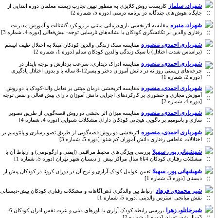
شهراد، سلماز
کاربست روش کلایزی به منظور تبیین تجارب زیسته معلمان دوره ابتدایی از
جایگاه هوش‌های چندگانه در برنامه درسی [دوره 5، شماره 2]
شهراد، منیره
مقایسه اثربخشی بازی‌درمانی مبتنی بر رویکرد گشتالت و آموزش مدیریت
رفتاری والدین بر تکانشگری کودکان با نشانه‌های نارسایی توجه- بیش‌فعالی [دوره 4، شماره 3]
شهریاری احمدی، منصوره
مقایسه سبک زندگی والدین کودکان مبتلا به اختلال طیف اتیسم
(براساس شدت اختلال) با سبک زندگی والدین کودکان سالم [دوره 1، شماره 2]
شهریاری احمدی، منصوره
مقایسه ادراک دیداری، سرعت پردازش و توجه پایدار در
چرخه‌های زیستی روزانه در دانش آموزان دختر و پسر12-8 ساله با و بدون اختلال یادگیری
[دوره 2، شماره 1]
شهریاری احمدی، منصوره
مقایسه اثربخشی درمان مبتنی بر تعامل والد-کودک با دو روش
آموزش مجازی و حضوری بر کارکردهای اجرایی دانش آموزان دارای بیش فعالی و نقص توجه
[دوره 4، شماره 2]
شهریاری احمدی، منصوره
مقایسه میزان اثر بخشی دو روش قصه‌گویی از طریق تصویر
سازی و پانتومیم بر ناگویی هیجانی کودکان دارای مشکلات شنوایی [دوره 4، شماره 4]
شهریاری احمدی، منصوره
اثربخشی دو روش قصه‌گویی از طریق تصویرسازی و پانتومیم بر
اختلالات عاطفی رفتاری دانش آموزان کم شنوا [دوره 5، شماره 3]
شهشهانی پور، سهیلا
بررسی ویژگی‌های محیط مراقبتی (ایمنی و ارگونومی) و ارتباط آن با
مشکلات رفتاری کودکان 4تا6 سال مراکز پیش از دبستان شهر تهران [دوره 5، شماره 1]
شهشهانی پور، سهیلا
تعیین عوامل کودک آزاری و نرخ آن در دوران کرونا در کودکان پیش از
دبستان [دوره 3، شماره 1]
شیر محمدی، فرهاد
ارتباط بین والدگری ذهن‌آگاهانه و مشکلات رفتاری کودکان پیش-دبستانی:
نقش میانجی استرس والدینی [دوره 5، شماره 1]
شیرخانلو، زهرا
بررسی رابطه کودک آزاری با باورهای دینی و عزت نفس ادران کودکان 6-
3سال شهر تهران [دوره 1، شماره 2]