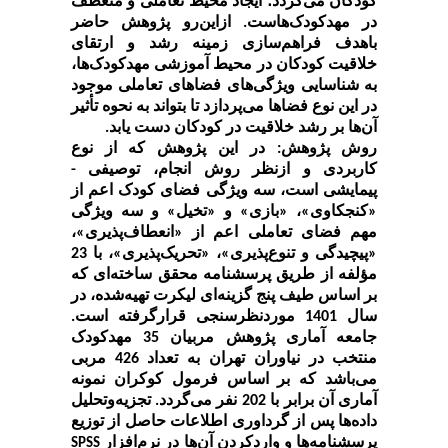
کودکان می‌گردد؛ ایجاد محیط تعاملی و منعطف
در مهدکودک‌هاست. ازاین‌رو پژوهش حاضر
باهدف فراهم‌سازی زمینه رشد و ارتقای
خلاقیت کودکان در محیط آموزشی مهدکودک‌ها،
به شناسایی ویژگی‌های فضاهای تعاملی موجود
در این نوع فضاها می‌پردازد تا بتواند به نحوه تأثیر
آن‌ها بر رشد خلاقیت در کودکان دست یابد.
روش پژوهش:
در این پژوهش که از نوع
کاربردی و ازنظر روش انجام، توصیفی -
پیمایشی است، سه ویژگی فضای کودک اعم از
«کنجکاوی»، «بازی» و «تخیل» و سه ویژگی
مهم فضای تعاملی اعم از «انعطاف‌پذیری»،
«پیچیدگی و تنوع‌پذیری»، «تحریک‌پذیری»، با 23
مؤلفه از طریق پرسشنامه محقق ساخته‌ای که
بر اساس طیف پنج گزینه‌ای لیکرت تهیه‌شده، در
سال 1401 موردنظرسنجی قرارگرفته است.
جامعه آماری پژوهش مربیان 35 مهدکودک
منتخب در نیاوران تهران به تعداد 426 مربی
می‌باشد که بر اساس فرمول کوکران نمونه
آماری آن برابر با 202 نفر می‌گردد. تجزیه‌وتحلیل
داده‌ها پس از گرداوری اطلاعات حاصل از توزیع
پرسشنامه‌ها و واردکردن آن‌ها در نرم‌افزار
SPSS