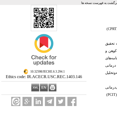
رگشت به فهرست نسخه ها
‭ ‬هدف‭ ‬از‭ ‬انجام‭ ‬این‭ ‬پژوهش‭ ‬مقایسه‭ ‬اثربخشی‭ ‬تأثیر‭ ‬برنامه‭ ‬درمانی‭ ‬مبتنی‭ ‬بر‭ ‬تعامل‭ ‬والد‭ ‬کودک‭ (‬PCIT‭) ‬و‭ ‬بازی‌درمانی مبتنی بر تعامل والد کودک ‌(CPRT)
‎ 10.32598/JECHE.6.3.294.1
Ethics code: IR.ACECR.USC.REC.1403.146
‬مبتنی‭ ‬بر‭ ‬تعامل‭ ‬والد‭-‬کودک‭ ‬بر‭ ‬کاهش‭ ‬مشکل‭ ‬رفتاری‭ ‬کودکان‭ ‬پیش‌دبستانی‭ ‬با‭ ‬ضریب‭ ‬0/‬53‭ ‬تأثیر‭ ‬دارد. نتایج‭ ‬نشان‭ ‬می‌دهد‭ ‬برنامه‭ ‬درمانی‭ (‬CPRT‭) ‬نسبت‭ ‬به‭ ‬برنامه (PCIT)