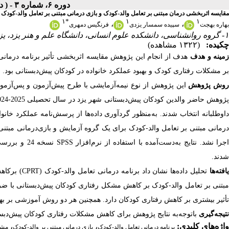
دوره ۶، شماره ۳ - ( دوره۶، شماره۳(پیاپی۲۱) ۱۴۰۴ )
مقایسه اثربخشی درمان مبتنی بر تعامل والد-کودک و بازی درمانی مبتنی بر تعامل والد-کودک
۱
*
۱
۱
،
،
بهاره بهجت
سپیده سمسار یزدی
فرنگیس دمهری
۱- گروه روانشناسی، دانشکده علوم انسانی، دانشگاه علم و هنر یزد، یزد، ایران.
چکیده:
(۱۳۲۲ مشاهده)
زمینه‭ ‬و‭ هدف
‬بر‭ ‬‌مشکلات‭ ‬رفتاری‭ ‬کودک‭ ‬و‭ ‬بهبود‭ ‬عملکرد‭ ‬خانواده‭ ‬در‭ ‬کودکان‭ ‬پیش‌دبستانی‭ ‬بود‭. ‬
روش‭ پژوهش
‬شدند‭.‬
افته‌ها
‬تأثیر‭ ‬بیشتری‭ ‬بر‭ ‬کاهش‭ ‬رفتاری‭ ‬کودکان‭ ‬دارد. همچنین‭ ‬هر‭ ‬دو‭ ‬روش‭ ‬آموزشی‭ ‬بر‭ ‬بهبود‭ ‬عملکرد‭ ‬خانواده‭ ‬به‌طور‭ ‬یکسانی‭ ‬تأثیر‭ ‬مثبتی‭ ‬دارد‭.‬
نتیجه‌گیری
‭ ‬باتوجه‌به‭ ‬نتایج‭ ‬پژوهش‭ ‬برای‭ ‬کاهش‭ ‬مشکلات‭ ‬رفتاری‭ ‬کودکان‭ ‬پیش‌دبستانی‭ ‬استفاده‭ ‬از‭ ‬برنامه‭ ‬درمانی‭ ‬تعامل‭ ‬والد‭-‬کودک‭ (‬CPRT‭) ‬توصیه‭ ‬می‌شود‭. ‬
واژه‌های کلیدی:
،
،
برنامه درمانی تعامل والد-کودک
بازی درمانی مبتنی بر والد-کودک
مشک