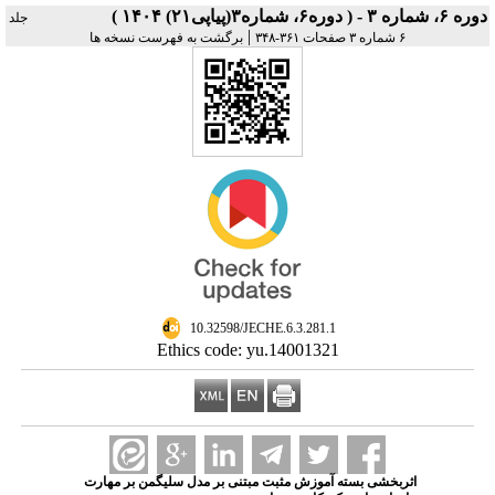
دوره ۶، شماره ۳ - ( دوره۶، شماره۳(پیاپی۲۱) ۱۴۰۴ )
جلد
|
۶ شماره ۳ صفحات ۳۶۱-۳۴۸
برگشت به فهرست نسخه ها
‎ 10.32598/JECHE.6.3.281.1
Ethics code: yu.14001321
اثربخشی بسته آموزش مثبت مبتنی بر مدل سلیگمن بر مهارت