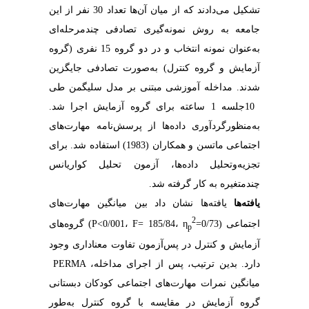
‬چند‌متغیره‭ ‬به‭ ‬کار‭ ‬گرفته‭ ‬شد‭.‬
یافته‌ها
2
‬اجتماعی‭ (‬P<0/001،‭ ‬F= 185/‬84،‭ ‬η
p
‬دارد.‭ ‬بدین‭ ‬ترتیب،‭ ‬پس‭ ‬از‭ ‬اجرای‭ ‬مداخله‭ ‬PERMA ،‭