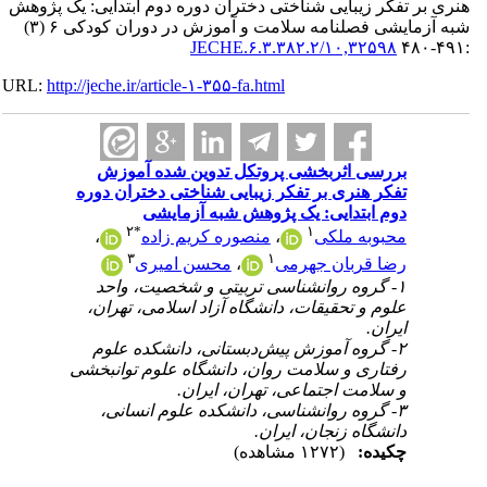
هنری بر تفکر زیبایی شناختی دختران دوره دوم ابتدایی: یک پژوهش
شبه آزمایشی فصلنامه سلامت و آموزش در دوران کودکی ۶ (۳)
۱۰,۳۲۵۹۸/JECHE.۶.۳.۳۸۲.۲
:۴۹۱-۴۸۰
URL:
http://jeche.ir/article-۱-۳۵۵-fa.html
بررسی اثربخشی پروتکل تدوین شده آموزش
تفکر هنری بر تفکر زیبایی شناختی دختران دوره
دوم ابتدایی: یک پژوهش شبه آزمایشی
۲
*
۱
محبوبه ملکی
،
منصوره کریم زاده
،
۳
۱
رضا قربان جهرمی
،
محسن امیری
۱- گروه روانشناسی تربیتی و شخصیت، واحد
علوم و تحقیقات، دانشگاه آزاد اسلامی، تهران،
ایران.
۲- گروه آموزش پیش‌دبستانی، دانشکده علوم
رفتاری و سلامت روان، دانشگاه علوم توانبخشی
و سلامت اجتماعی، تهران، ایران.
۳- گروه روانشناسی، دانشکده علوم انسانی،
دانشگاه زنجان، ایران.
چکیده:
(۱۲۷۲ مشاهده)