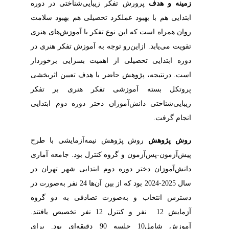
زمینه‭ ‬و‭ ‬هدف
‬انجام‭ ‬گرفت‭.‬
روش‭ ‬پژوهش