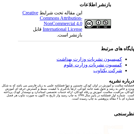
بازنشر اطلاعات
این مقاله تحت شرایط
Creative
Commons Attribution-
NonCommercial 4.0
International License
قابل
بازنشر است.
یگاه های مرتبط
کمیسیون نشریات وزارت بهداشت
کمسیون نشریات وزارت علوم
شرکت یکتاوب
باره نشریه
نامه سلامت و آموزش در اوان کودکی نخستین و تنها فصلنامه علمی به زبان فارسی می باشد که به شکل
ه و خاص به رشد و تحول همه جانبه کودکی، ارتقا یادگیری با کیفیت، بسط و گسترش حرفه ای آموزش
کان، مراقبت، سلامت، آموزش و رفاه کودکان، ارائه خدمات تخصصی استاندارد و دوستدار کودک پرداخته
است. شماره اول فصلنامه در پاییز سال ۱۳۹۹ به چاپ رسید واز تاریخ به اکنون به صورت تناوب هر فصل
ا ۶ مقاله پژوهشی به چاپ رسیده است.
رسنجی