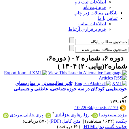
اطلاعات ثبت نام
فرم ثبت نام
بایگانی مقالات زیر چاپ
تماس با ما
اطلاعات تماس
فرم برقراری ارتباط
دوره ۶، شماره ۲ - ( دوره۶،
اره۲(پیاپی۲۰) ۱۴۰۴ )
تاثیر فعالیت‌بدنی بر مهارت‌های
ودتنظیمی کودکان در سه حوزه شناختی، عاطفی و جسمانی
.
۱۹۱-۱
‎ 10.22034/jeche.6.2.179
*
ژده مسعودنیا
،
رزا رهاوی عزآبادی
،
پری خلیلی مرندی
کیده
(۱۶۲۲ مشاهده)
|
متن کامل (PDF)
(۵۷۰ دریافت)
|
کیده گسترده [HTML]
(۶۲ دریافت)