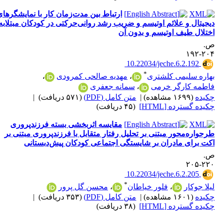
ارتباط بین مدت‌زمان کار با نمایشگرهای
یجیتال و علائم اوتیسم و ضریب رشد روانی‌حرکتی در کودکان مبتلابه
ختلال طیف اوتیسم و بدون آن
.
۲۰۴-۱
‎ 10.22034/jeche.6.2.192
*
هاره سلیمی کلشتری
،
مهدیه صالحی کمرودی
،
اطمه کارگر خرمی
،
سمانه جعفری
کیده
(۱۶۹۹ مشاهده)
|
متن کامل (PDF)
(۵۷۱ دریافت)
|
کیده گسترده [HTML]
(۴۵ دریافت)
مقایسه اثربخشی بسته فرزندپروری
رحواره‌محور مبتنی بر تحلیل رفتار متقابل با فرزندپروری مبتنی بر
کت برای مادران بر شایستگی اجتماعی کودکان پیش‌دبستانی
.
۲۲۰-۲
‎ 10.22034/jeche.6.2.205
*
یلا جوکار
،
فلور خیاطان
،
محسن گل پرور
کیده
(۱۶۰۱ مشاهده)
|
متن کامل (PDF)
(۳۵۳ دریافت)
|
کیده گسترده [HTML]
(۳۸ دریافت)