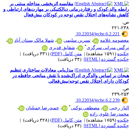
مقایسه اثربخشی مداخله مبتنی بر
ابطه والد-کودک و رفتاردرمانی دیالکتیکی بر مهارت‌های ارتباطی و
اهش نشانه‌های اختلال نقص توجه در کودکان بیش‌فعال
.
۲۳۸-۲
‎ 10.22034/jeche.6.2.221
عصومه علامه
،
نسرین سلیمی
،
شهلا مالک بستان آباد
،
*
رگس میرانی سرگزی
،
شقایق قدیری
کیده
(۱۵۹۱ مشاهده)
|
متن کامل (PDF)
(۳۳۱ دریافت)
|
کیده گسترده [HTML]
(۳۴ دریافت)
مدل‌یابی معادلات ساختاری تنظیم
یجان بر اساس والدگری ادراک‌شده با نقش میانجی حافظه در
ودکان دارای اختلال نقص توجه/بیش‌فعالی
.
۲۵۳-۲
‎ 10.22034/jeche.6.2.239
*
لناز رجبی
،
مصطفی نوکنی
،
حمیدرضا جمیلیان
،
حمدرضا علوی زاده
کیده
(۱۷۵۹ مشاهده)
|
متن کامل (PDF)
(۳۲۸ دریافت)
|
کیده گسترده [HTML]
(۴۳ دریافت)