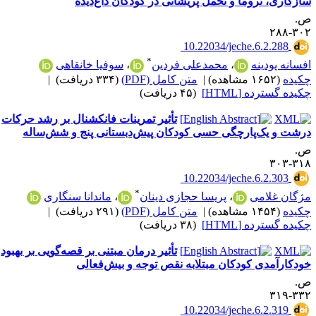
ازگاری، تروما و تحمل پریشانی در کودکان داغ‌دیده
.
۳۰۲-۲
‎ 10.22034/jeche.6.2.288
*
فسانه پودینه
،
محمدعلی فردین
،
سوفیا خانقاهی
کیده
(۱۶۵۲ مشاهده)
|
متن کامل (PDF)
(۳۳۴ دریافت)
|
کیده گسترده [HTML]
(۴۵ دریافت)
تأثیر تمرینات فانکشنال بر رشد حرکات
رشت و یک‌پارچگی حسی کودکان پیش‌دبستانی پنج و شش‌ساله
.
۳۱۸-۳
‎ 10.22034/jeche.6.2.303
*
ژگان غلامی
،
پریسا حجازی دینان
،
ماندانا سنگاری
کیده
(۱۴۵۴ مشاهده)
|
متن کامل (PDF)
(۲۹۱ دریافت)
|
کیده گسترده [HTML]
(۳۸ دریافت)
تأثیر درمان مبتنی بر قصه‌گویی بر بهبود
ودکارآمدی کودکان مبتلابه نقص توجه و بیش‌فعالی
.
۳۳۲-۳
‎ 10.22034/jeche.6.2.319