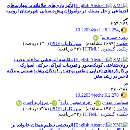
تأثیر بازی‌های خلاقانه بر مهارت‌های
جتماعی و حل مسئله در نوآموزان پیش‌دبستانی شهرستان ارومیه
.
۲۶۹-۲
‎ 10.22034/jeche.6.2.254
*
هره حمزه لو
کیده
(۱۶۹۹ مشاهده)
|
متن کامل (PDF)
(۴۴۰ دریافت)
|
کیده گسترده [HTML]
(۳۳ دریافت)
مقایسه اثربخشی مداخله عصب
وان‌شناختی کودک‌محور و تمرینات ادراکی‌حرکتی اسپارک
رکارکردهای اجرایی و نقص توجه در کودکان پیش‌دبستانی مبتلابه
أخیر در رشد مغز
.
۲۸۷-۲
‎ 10.22034/jeche.6.2.270
*
ولماز مددی
،
زهره موسی زاده
،
مروارید احدی
کیده
(۱۴۴۰ مشاهده)
|
متن کامل (PDF)
(۳۲۸ دریافت)
|
کیده گسترده [HTML]
(۳۳ دریافت)
اثربخشی تنظیم هیجان خانواده بر