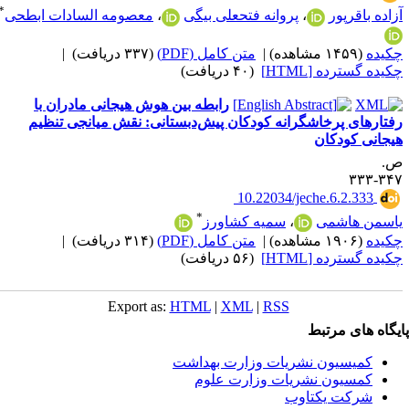
*
زاده باقرپور
،
پروانه فتحعلی بیگی
،
معصومه السادات ابطحی
کیده
(۱۴۵۹ مشاهده)
|
متن کامل (PDF)
(۳۳۷ دریافت)
|
کیده گسترده [HTML]
(۴۰ دریافت)
رابطه بین هوش هیجانی مادران با
فتارهای پرخاشگرانه کودکان پیش‌دبستانی: نقش میانجی تنظیم
یجانی کودکان
.
۳۴۷-۳
‎ 10.22034/jeche.6.2.333
*
اسمن هاشمی
،
سمیه کشاورز
کیده
(۱۹۰۶ مشاهده)
|
متن کامل (PDF)
(۳۱۴ دریافت)
|
کیده گسترده [HTML]
(۵۶ دریافت)
Export as:
HTML
|
XML
|
RSS
یگاه های مرتبط
کمیسیون نشریات وزارت بهداشت
کمسیون نشریات وزارت علوم
شرکت یکتاوب