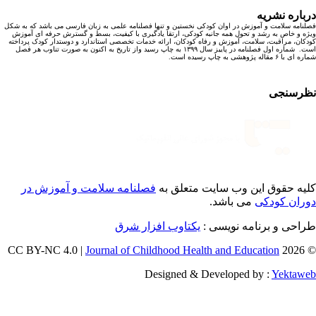
باره نشریه
نامه سلامت و آموزش در اوان کودکی نخستین و تنها فصلنامه علمی به زبان فارسی می باشد که به شکل
ه و خاص به رشد و تحول همه جانبه کودکی، ارتقا یادگیری با کیفیت، بسط و گسترش حرفه ای آموزش
کان، مراقبت، سلامت، آموزش و رفاه کودکان، ارائه خدمات تخصصی استاندارد و دوستدار کودک پرداخته
است. شماره اول فصلنامه در پاییز سال ۱۳۹۹ به چاپ رسید واز تاریخ به اکنون به صورت تناوب هر فصل
ا ۶ مقاله پژوهشی به چاپ رسیده است.
رسنجی
یه حقوق این وب سایت متعلق به
فصلنامه سلامت و آموزش در
ران کودکی
می باشد.
احی و برنامه نویسی :
یکتاوب افزار شرق
Journal of Childhood Health and Education
© 202
Designed & Developed by :
Yektaw