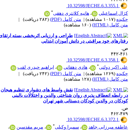
‎ 10.32598/JECHE.6.3.355.1
*
ژال اسماعیلی
،
هانیه کلانتری دهقی
کیده
(۱۰۱۷ مشاهده)
|
متن کامل (PDF)
(۲۸۲ دریافت)
|
ن کامل (HTML)
(۱۶۰ مشاهده)
طراحی و ارزیابی اثربخشی بسته ارتقای
فتارهای خود مراقبتی در دانش آموزان ابتدایی
.
۴۶۱-۴
‎ 10.32598/JECHE.6.3.358.1
*
لی اکبر دولتی
،
هادی دهقانی
،
ابراهیم حیدری لقب
کیده
(۱۲۶۹ مشاهده)
|
متن کامل (PDF)
(۲۴۲ دریافت)
|
ن کامل (HTML)
(۱۲۸ مشاهده)
نقش واسط های دشواری تنظیم هیجان
ر رابطه انعطاف پذیری روان شناختی والدین و اختلالات بالینی
ودکان در والدین کودکان دبستانی شهر تهران
.
۴۷۹-۴
‎ 10.32598/JECHE.6.3.372.1
*
اطفه میرزایی جاهد
،
سمیرا وکیلی
،
مریم مقدسین
،