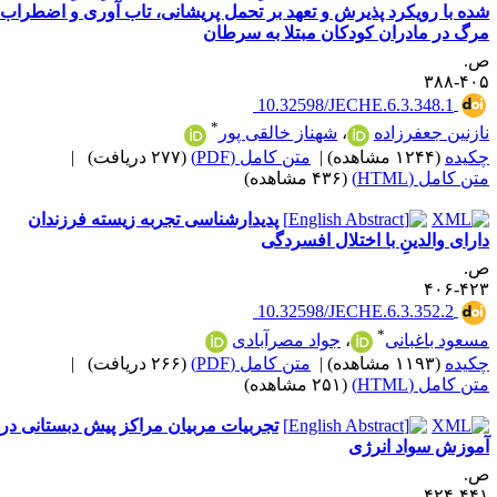
ده با رویکرد پذیرش و تعهد بر تحمل پریشانی، تاب آوری و اضطراب
رگ در مادران کودکان مبتلا به سرطان
.
۴۰۵-۳
‎ 10.32598/JECHE.6.3.348.1
*
ازنین جعفرزاده
،
شهناز خالقی پور
کیده
(۱۲۴۴ مشاهده)
|
متن کامل (PDF)
(۲۷۷ دریافت)
|
ن کامل (HTML)
(۴۳۶ مشاهده)
پدیدارشناسی تجربه زیسته فرزندان
ارای والدینِ با اختلال افسردگی
.
۴۲۳-۴
‎ 10.32598/JECHE.6.3.352.2
*
سعود باغبانی
،
جواد مصرآبادی
کیده
(۱۱۹۳ مشاهده)
|
متن کامل (PDF)
(۲۶۶ دریافت)
|
ن کامل (HTML)
(۲۵۱ مشاهده)
تجربیات مربیان مراکز پیش دبستانی در
موزش سواد انرژی
.
۴۴۱-۴