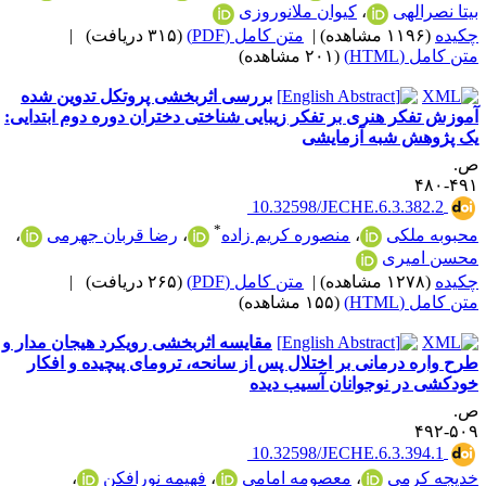
یتا نصرالهی
،
کیوان ملانوروزی
کیده
(۱۱۹۶ مشاهده)
|
متن کامل (PDF)
(۳۱۵ دریافت)
|
ن کامل (HTML)
(۲۰۱ مشاهده)
بررسی اثربخشی پروتکل تدوین شده
موزش تفکر هنری بر تفکر زیبایی شناختی دختران دوره دوم ابتدایی:
ک پژوهش شبه آزمایشی
.
۴۹۱-۴
‎ 10.32598/JECHE.6.3.382.2
*
حبوبه ملکی
،
منصوره کریم زاده
،
رضا قربان جهرمی
،
حسن امیری
کیده
(۱۲۷۸ مشاهده)
|
متن کامل (PDF)
(۲۶۵ دریافت)
|
ن کامل (HTML)
(۱۵۵ مشاهده)
مقایسه اثربخشی رویکرد هیجان مدار و
رح واره درمانی بر اختلال پس از سانحه، ترومای پیچیده و افکار
ودکشی در نوجوانان آسیب دیده
.
۵۰۹-۴
‎ 10.32598/JECHE.6.3.394.1
دیجه کرمی
،
معصومه امامی
،
فهیمه نورافکن
،