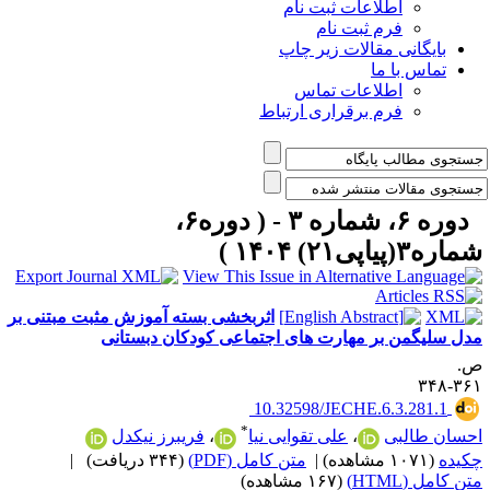
اطلاعات ثبت نام
فرم ثبت نام
بایگانی مقالات زیر چاپ
تماس با ما
اطلاعات تماس
فرم برقراری ارتباط
دوره ۶، شماره ۳ - ( دوره۶،
اره۳(پیاپی۲۱) ۱۴۰۴ )
اثربخشی بسته آموزش مثبت مبتنی بر
دل سلیگمن بر مهارت های اجتماعی کودکان دبستانی
.
۳۶۱-۳
‎ 10.32598/JECHE.6.3.281.1
*
حسان طالبی
،
علی تقوایی نیا
،
فریبرز نیکدل
کیده
(۱۰۷۱ مشاهده)
|
متن کامل (PDF)
(۳۴۴ دریافت)
|
ن کامل (HTML)
(۱۶۷ مشاهده)