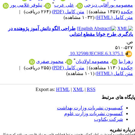
*
عصومه پورآقایی دیزجی
،
علی عرب
،
نیلوفر غلامی پور
کیده
(۱۳۵۷ مشاهده)
|
متن کامل (PDF)
(۲۶۴ دریافت)
|
ن کامل (HTML)
(۱۰۳۲ مشاهده)
طراحی الگو دانش آموز پژوهنده در
ادگیری طرح خوانا مقطع ابتدایی
.
۵۲۷-۵
‎ 10.32598/JECHE.6.3.375.1
*
هرا بنا
،
معصومه اولادیان
،
محمود صفری
کیده
(۱۱۳۰ مشاهده)
|
متن کامل (PDF)
(۲۵۵ دریافت)
|
ن کامل (HTML)
(۱۰۱ مشاهده)
Export as:
HTML
|
XML
|
RSS
یگاه های مرتبط
کمیسیون نشریات وزارت بهداشت
کمسیون نشریات وزارت علوم
شرکت یکتاوب
باره نشریه
نامه سلامت و آموزش در اوان کودکی نخستین و تنها فصلنامه علمی به زبان فارسی می باشد که به شکل