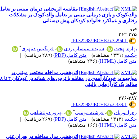
مقایسه اثربخشی درمان مبتنی بر تعامل
الد-کودک و بازی درمانی مبتنی بر تعامل والد-کودک بر مشکلات
فتاری و عملکرد خانواده کودکان پیش دبستانی
.
۳۷۵-۳
‎ 10.32598/JECHE.6.3.294.1
*
هاره بهجت
،
سپیده سمسار یزدی
،
فرنگیس دمهری
کیده
(۱۳۳۱ مشاهده)
|
متن کامل (PDF)
(۲۸۹ دریافت)
|
ن کامل (HTML)
(۲۴۶ مشاهده)
اثربخشی مداخله مختصر مبتنی بر
مواجهه بر خودکارآمدی در مقابله با ترس های شبانه در کودکان ۴ تا ۸
اله: یک کارآزمایی بالینی
.
۳۸۷-۳
‎ 10.32598/JECHE.6.3.339.1
*
هرا نوریان
،
فرشته مومنی
،
بهروز دولتشاهی
کیده
(۱۳۱۳ مشاهده)
|
متن کامل (PDF)
(۲۶۷ دریافت)
|
ن کامل (HTML)
(۱۶۶ مشاهده)
اثربخشی مدل مداخله در بحران غنی