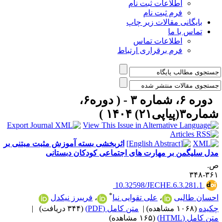
اطلاعات ثبت نام
فرم ثبت نام
بایگانی مقالات زیر چاپ
تماس با ما
اطلاعات تماس
فرم برقراری ارتباط
دوره ۶، شماره ۳ - ( دوره۶،
اره۳(پیاپی۲۱) ۱۴۰۴ )
اثربخشی بسته آموزش مثبت مبتنی بر
دل سلیگمن بر مهارت های اجتماعی کودکان دبستانی
.
۳۶۱-۳
‎ 10.32598/JECHE.6.3.281.1
*
حسان طالبی
،
علی تقوایی نیا
،
فریبرز نیکدل
کیده
(۱۰۶۸ مشاهده)
|
متن کامل (PDF)
(۳۴۴ دریافت)
|
ن کامل (HTML)
(۱۶۵ مشاهده)