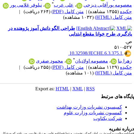
*
عصومه پورآقایی دیزجی
،
علی عرب
،
نیلوفر غلامی پور
کیده
(۱۳۵۵ مشاهده)
|
متن کامل (PDF)
(۲۶۴ دریافت)
|
ن کامل (HTML)
(۱۰۳۲ مشاهده)
طراحی الگو دانش آموز پژوهنده در
ادگیری طرح خوانا مقطع ابتدایی
.
۵۲۷-۵
‎ 10.32598/JECHE.6.3.375.1
*
هرا بنا
،
معصومه اولادیان
،
محمود صفری
کیده
(۱۱۲۹ مشاهده)
|
متن کامل (PDF)
(۲۵۵ دریافت)
|
ن کامل (HTML)
(۱۰۱ مشاهده)
Export as:
HTML
|
XML
|
RSS
یگاه های مرتبط
کمیسیون نشریات وزارت بهداشت
کمسیون نشریات وزارت علوم
شرکت یکتاوب
باره نشریه
نامه سلامت و آموزش در اوان کودکی نخستین و تنها فصلنامه علمی به زبان فارسی می باشد که به شکل