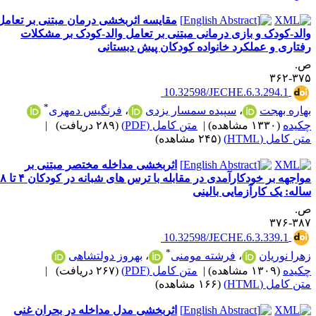
مقایسه اثربخشی درمان مبتنی بر تعامل
الد-کودک و بازی درمانی مبتنی بر تعامل والد-کودک بر مشکلات
فتاری و عملکرد خانواده کودکان پیش دبستانی
.
۳۷۵-۳
‎ 10.32598/JECHE.6.3.294.1
*
هاره بهجت
،
سپیده سمسار یزدی
،
فرنگیس دمهری
کیده
(۱۳۳۰ مشاهده)
|
متن کامل (PDF)
(۲۸۹ دریافت)
|
ن کامل (HTML)
(۲۴۵ مشاهده)
اثربخشی مداخله مختصر مبتنی بر
مواجهه بر خودکارآمدی در مقابله با ترس های شبانه در کودکان ۴ تا ۸
اله: یک کارآزمایی بالینی
.
۳۸۷-۳
‎ 10.32598/JECHE.6.3.339.1
*
هرا نوریان
،
فرشته مومنی
،
بهروز دولتشاهی
کیده
(۱۳۰۹ مشاهده)
|
متن کامل (PDF)
(۲۶۷ دریافت)
|
ن کامل (HTML)
(۱۶۶ مشاهده)
اثربخشی مدل مداخله در بحران غنی