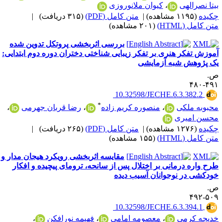
یتا نصرالهی
،
کیوان ملانوروزی
کیده
(۱۱۹۵ مشاهده)
|
متن کامل (PDF)
(۳۱۵ دریافت)
|
ن کامل (HTML)
(۲۰۱ مشاهده)
بررسی اثربخشی پروتکل تدوین شده
موزش تفکر هنری بر تفکر زیبایی شناختی دختران دوره دوم ابتدایی:
ک پژوهش شبه آزمایشی
.
۴۹۱-۴
‎ 10.32598/JECHE.6.3.382.2
*
حبوبه ملکی
،
منصوره کریم زاده
،
رضا قربان جهرمی
،
حسن امیری
کیده
(۱۲۷۶ مشاهده)
|
متن کامل (PDF)
(۲۶۵ دریافت)
|
ن کامل (HTML)
(۱۵۵ مشاهده)
مقایسه اثربخشی رویکرد هیجان مدار و
رح واره درمانی بر اختلال پس از سانحه، ترومای پیچیده و افکار
ودکشی در نوجوانان آسیب دیده
.
۵۰۹-۴
‎ 10.32598/JECHE.6.3.394.1
دیجه کرمی
،
معصومه امامی
،
فهیمه نورافکن
،