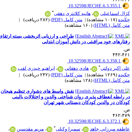
‎ 10.32598/JECHE.6.3.355.1
*
ژال اسماعیلی
،
هانیه کلانتری دهقی
کیده
(۱۰۱۷ مشاهده)
|
متن کامل (PDF)
(۲۸۲ دریافت)
|
ن کامل (HTML)
(۱۶۰ مشاهده)
طراحی و ارزیابی اثربخشی بسته ارتقای
فتارهای خود مراقبتی در دانش آموزان ابتدایی
.
۴۶۱-۴
‎ 10.32598/JECHE.6.3.358.1
*
لی اکبر دولتی
،
هادی دهقانی
،
ابراهیم حیدری لقب
کیده
(۱۲۶۹ مشاهده)
|
متن کامل (PDF)
(۲۴۲ دریافت)
|
ن کامل (HTML)
(۱۲۸ مشاهده)
نقش واسط های دشواری تنظیم هیجان
ر رابطه انعطاف پذیری روان شناختی والدین و اختلالات بالینی
ودکان در والدین کودکان دبستانی شهر تهران
.
۴۷۹-۴
‎ 10.32598/JECHE.6.3.372.1
*
اطفه میرزایی جاهد
،
سمیرا وکیلی
،
مریم مقدسین
،