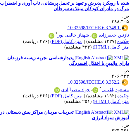
ده با رویکرد پذیرش و تعهد بر تحمل پریشانی، تاب آوری و اضطراب
رگ در مادران کودکان مبتلا به سرطان
.
۴۰۵-۳
‎ 10.32598/JECHE.6.3.348.1
*
ازنین جعفرزاده
،
شهناز خالقی پور
کیده
(۱۲۳۷ مشاهده)
|
متن کامل (PDF)
(۲۷۶ دریافت)
|
ن کامل (HTML)
(۴۳۴ مشاهده)
پدیدارشناسی تجربه زیسته فرزندان
ارای والدینِ با اختلال افسردگی
.
۴۲۳-۴
‎ 10.32598/JECHE.6.3.352.2
*
سعود باغبانی
،
جواد مصرآبادی
کیده
(۱۱۹۲ مشاهده)
|
متن کامل (PDF)
(۲۶۶ دریافت)
|
ن کامل (HTML)
(۲۵۱ مشاهده)
تجربیات مربیان مراکز پیش دبستانی در
موزش سواد انرژی
.
۴۴۱-۴