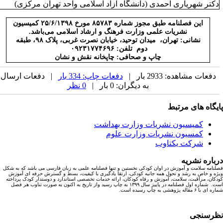
کتر شهریاری احمدی (دانشگاه آزاد اسلامی واحد تهران مرکزی)
این فصلنامه طبق مجوز شماره ۸۵۷۸۳ مورخ ۲۵/۶/۱۳۹۸ کمیسیون
نشریات علمی وزارت فرهنگ و ارشاد اسلامی می‌باشد.
نشانی: تهران، میدان توحید، خیابان نصرت غربی، پلاک ۹۸، طبقه
دوم تلفن: ۰۹۲۳۱۷۷۴۶۹۶
چاپ و صحافی: چاپخانه نقش و نشان
دفعات مشاهده: 2933 بار |
دفعات چاپ: 334 بار
| دفعات ارسال
به دیگران: 0 بار |
0 نظر
یگاه های مرتبط
کمیسیون نشریات وزارت بهداشت
کمسیون نشریات وزارت علوم
شرکت یکتاوب
باره نشریه
نامه سلامت و آموزش در اوان کودکی نخستین و تنها فصلنامه علمی به زبان فارسی می باشد که به شکل
ه و خاص به رشد و تحول همه جانبه کودکی، ارتقا یادگیری با کیفیت، بسط و گسترش حرفه ای آموزش
کان، مراقبت، سلامت، آموزش و رفاه کودکان، ارائه خدمات تخصصی استاندارد و دوستدار کودک پرداخته
است. شماره اول فصلنامه در پاییز سال ۱۳۹۹ به چاپ رسید واز تاریخ به اکنون به صورت تناوب هر فصل
ا ۶ مقاله پژوهشی به چاپ رسیده است.
رسنجی