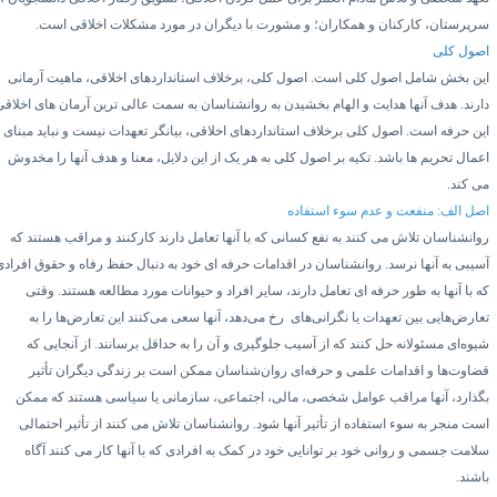
رپرستان، کارکنان و همکاران؛ و مشورت با دیگران در مورد مشکلات اخلاقی است.
صول کلی
ین بخش شامل اصول کلی است. اصول کلی، برخلاف استانداردهای اخلاقی، ماهیت آرمانی
ارند. هدف آنها هدایت و الهام بخشیدن به روانشناسان به سمت عالی ترین آرمان های اخلاقی
ین حرفه است. اصول کلی برخلاف استانداردهای اخلاقی، بیانگر تعهدات نیست و نباید مبنای
عمال تحریم ها باشد. تکیه بر اصول کلی به هر یک از این دلایل، معنا و هدف آنها را مخدوش
ی کند.
صل الف: منفعت و عدم سوء استفاده
وانشناسان تلاش می کنند به نفع کسانی که با آنها تعامل دارند کارکنند و مراقب هستند که
سیبی به آنها نرسد. روانشناسان در اقدامات حرفه ای خود به دنبال حفظ رفاه و حقوق افرادی
ه با آنها به طور حرفه ای تعامل دارند، سایر افراد و حیوانات مورد مطالعه هستند. وقتی
عارض‌هایی بین تعهدات یا نگرانی‌های
رخ می‌دهد، آنها سعی می‌کنند این تعارض‌ها را به
یوه‌ای مسئولانه حل کنند که از آسیب جلوگیری و آن را به حداقل برسانند. از آنجایی که
ضاوت‌ها و اقدامات علمی و حرفه‌ای روان‌شناسان ممکن است بر زندگی دیگران تأثیر
گذارد، آنها مراقب عوامل شخصی، مالی، اجتماعی، سازمانی یا سیاسی هستند که ممکن
ست منجر به سوء استفاده از تأثیر آنها شود. روانشناسان تلاش می کنند از تأثیر احتمالی
لامت جسمی و روانی خود بر توانایی خود در کمک به افرادی که با آنها کار می کنند آگاه
اشند.