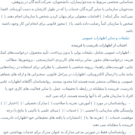
ناسایی شخصی مربوط به مددجو/بیماران، دانشجویان، شرکت‌کنندگان در پژوهش،
ددجویان سازمانی یا سایر گیرندگان خدمات را که در طول کارشان به دست آورده‌اند، افشا
ی‌کنند. مگر اینکه (
۱)
اقدامات معقولی برای پنهان کردن شخص یا سازمان انجام دهند، (
۲)
خص یا سازمان کتباً رضایت داده باشد، یا (
۳)
مجوز قانونی برای انجام این کار وجود داشته
اشد.
تبلیغات و سایر اظهارات عمومی
۵.
اجتناب از اظهارات نادرست یا فریبنده
اظهارات عمومی شامل، تبلیغات پولی یا بدون پرداخت، تأیید محصول، درخواست‌های کمک
زینه، درخواست‌های مجوز، سایر برنامه های کاربردی اعتبارسنجی ، بروشورها، مطالب
اپی، فهرست‌های راهنما، رزومه شخصی یا تحصیلی، یا نظراتی برای استفاده در رسانه‌هایی
انند چاپ یا ارسال الکترونیکی، اظهارات در مراحل قانونی، سخنرانی ها و ارائه های شفاهی
مومی، و مطالب منتشر شده هستند اما محدود نیستند. روانشناسان آگاهانه اظهارات علنی
ادرست، فریبنده یا متقلبانه در رابطه با تحقیقات، عمل، یا سایر فعالیت های کاری خود یا
راد یا سازمان هایی که با آنها وابسته هستند، ارائه نمی کنند.
۲
روانشناسان در مورد (
۱)
آموزش، تجربه یا صلاحیت (
۲)
مدارک تحصیلی ؛ (
۳)
اعتبار ؛ (
۴)
ابستگی های سازمانی یا انجمنی ؛ (
۵)
خدمات ؛ (
۶)
مبنای علمی یا بالینی یا نتایج یا درجه
وفقیت خدمات ؛ (
۷)
هزینه ها. یا (
۸)
انتشارات یا یافته های تحقیقاتی خود اظهارات نادرست،
یبنده یا متقلبانه نمی دهند.
روانشناسان فقط در صورتی مدعی مدارک به عنوان مدرک برای خدمات بهداشتی خود