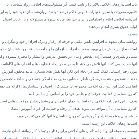
اید استانداردهای اخلاقی بالاتر را رعایت کنند. اگر مسئولیت‌های اخلاقی روان‌شناسان با
انون، مقررات یا سایر اختیارات قانونی حاکم در تضاد باشد، روان‌شناسان تعهد خود را به این
یین‌نامه اخلاقی اعلام و اقداماتی را برای حل تعارض به شیوه‌ای مسئولانه و با رعایت اصول
ولیه حقوق بشری انجام می‌دهند.
قدمه
وانشناسان متعهد به افزایش دانش علمی و حرفه ای رفتار و درک افراد از خود و دیگران و
ستفاده از این دانش برای بهبود وضعیت افراد، سازمان ها و جامعه هستند.
روانشناسان حقوق
دنی و بشری و اهمیت آزادی تفحص و بیان در تحقیق، تدریس و انتشار را محترم شمرده و از
ها حمایت می کنند. آنها تلاش می کنند تا به مردم در ایجاد قضاوت ها و انتخاب های آگاهانه در
ورد رفتار انسانی کمک کنند.
در انجام این کار، آنها نقش های بسیاری مانند محقق، آموزش
هنده، تشخیص دهنده، درمانگر، ناظر، مشاور، مدیر، مداخله گر اجتماعی و شاهد متخصص را
یفا می کنند. این آیین نامه اخلاقی مجموعه ای مشترک از اصول و استانداردها را ارائه می دهد
ه روانشناسان فعالیت حرفه ای و علمی خود را بر اساس آن بنا می کنند.
دف از این آیین نامه اخلاقی ارائه استانداردهای خاص برای پوشش بیشتر موقعیت هایی است
ه روانشناسان با آن مواجه می شوند. هدف آن رفاه و حمایت از افراد، آموزش اعضا،
انشجویان و عموم افراد و گروه‌هایی که روان‌شناسان با آنها کار می‌کنند در مورد
ستانداردهای اخلاقی این رشته است.
وسعه مجموعه ای پویا از استانداردهای اخلاقی برای رفتار مرتبط با کار روانشناسان نیازمند
عهد شخصی و تلاش مادام العمر برای عمل کردن اخلاقی؛ تشویق رفتار اخلاقی دانشجویان ،