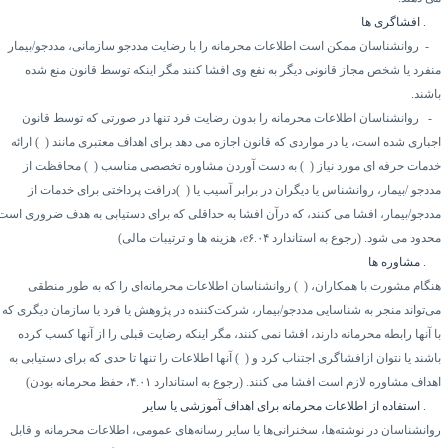
۴.
افشاگری ها
۱-
روانشناسان ممکن است اطلاعات محرمانه را با رضایت مددجو سازمانی، مددجو/بیمار
نفرد یا شخص مجاز قانونی دیگر به نفع وی افشا کنند مگر اینکه توسط قانون منع شده
اشند.
۲
روانشناسان اطلاعات محرمانه را بدون رضایت فرد تنها در صورتی که توسط قانون
جباری شده است، یا در مواردی که قانون اجازه می دهد برای اهداف معتبری مانند (
۱)
ارائه
دمات حرفه ای مورد نیاز (
۲)
به دست آوردن مشاوره تخصصی مناسب (
۳)
محافظت از
ددجو /بیمار، روانشناس یا دیگران در برابر آسیب یا (
۴)
درافت پرداختی برای خدمات از
ددجو/بیمار، افشا می کنند، که درآن افشا به حداقلی که برای دستیابی به هدف ضروری است
حدود می شود. (رجوع به استاندارد
۶.۰۴
e
، هزینه ها و ترتیبات مالی)
۴.
مشاوره ها
نگام مشورت با همکاران، (
۱)
روانشناسان اطلاعات محرمانه‌ای را که به طور منطقی
ی‌تواند منجر به شناسایی مددجو/بیمار، شرکت‌کننده در پژوهش یا فرد یا سازمان دیگری که
ا آنها رابطه محرمانه دارند، افشا نمی کنند، مگر اینکه رضایت قبلی را از آنها کسب کرده
اشند یا نتوان ازافشاگری اجتناب کرد و (
۲)
آنها اطلاعات را تنها تا حدی که برای دستیابی به
هداف مشاوره لازم است افشا می کنند. (رجوع به استاندارد
۴.۰۱
، حفظ محرمانه بودن)
۴.
استفاده از اطلاعات محرمانه برای اهداف آموزشی یا سایر
وانشناسان در نوشته‌ها، سخنرانی‌ها یا سایر رسانه‌های عمومی، اطلاعات محرمانه و قابل