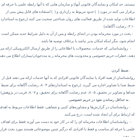
یستند،
حد امکان و نمایندگان قانونی آنها) و سازمان هایی که با آنها رابطه علمی یا حرفه ای
رقرار می کنند در مورد (
۱)
حدود مربوط به رازداری و (
۲)
استفاده های قابل پیش بینی از
طلاعات تولید شده از طریق فعالیت های روان شناختی صحبت می کنند (رجوع به استاندارد
۳.۱
، رضایت آگاهانه)
بحث در مورد محرمانه بودن در ابتدای رابطه و پس از آن به دلیل شرایط جدید ممکن است
جام شود، مگر اینکه امکان پذیر نباشد یا برخلاف توصیه ها باشد.
۳-
روانشناسانی که خدمات، محصولات یا اطلاعاتی را از طریق ارسال الکترونیکی ارائه می
هند، خطرات حریم خصوصی و محدودیت های محرمانه ر به مددجویان/بیماران اطلاع می دهند.
۴.
ضبط کردن
وانشناسان از همه افراد یا نمایندگان قانونی
افرادی که به آنها خدمات ارائه می دهند قبل از
بط صدا یا تصاویر اجازه می گیرند. (رجوع به استانداردهای
۸.۰۳
، رضایت آگاهانه برای ضبط
داها و تصاویر در تحقیق،
۸.۰۵
، عدم رضایت آگاهانه برای تحقیق، و
۸.۰۷
، فریب در پژوهش)
۴.
به حداقل رساندن نفوذ در حریم خصوصی
۱-
روانشناسان در گزارش‌ها و مشاوره‌های کتبی و شفاهی، فقط اطلاعات مربوط به اهدفی
ه ارتباط برای آن ایجاد شده است، درج می‌کنند.
۲-
روانشناسان اطلاعات محرمانه ای را که در کار خود به دست می آورند فقط برای اهداف
لمی یا حرفه ای مناسب و فقط با افرادی که درگیر چنین موضوعاتی هستند مورد بحث قرار
ی دهند.