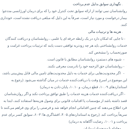
۶.
نگهداری سوابق بدلیل عدم پرداخت
وانشناسان نمی توانند از ارائه سوابق تحت کنترل خود را که برای درمان اورژانسی مددجو/
یمار درخواست و مورد نیاز است، صرفاً به این دلیل که مبلغی دریافت نشده است، خودداری
ند.
۶.
هزینه ها و ترتیبات مالی
تا جایی که امکان دارد در یک رابطه حرفه ای یا علمی ، روانشناسان و دریافت کنندگان
دمات روانشناختی باید هر چه زودتربه توافقی دست یابند که ترتیبات پرداخت غرامت و
ورتحساب را مشخص کند.
۲
شیوه های دستمزد روانشناسان مطابق با قانون است.
۳
روانشناسان حق الزحمه خود را نادرست معرفی نکنند.
۴
اگر محدودیت‌هایی برای خدمات به دلیل محدودیت‌های تامین مالی قابل پیش‌بینی باشد،
ین موضوع در اسرع وقت با دریافت‌کننده خدمات در میان گذاشته می‌شود. (رجوع به
ستانداردهای
۱۰.۰۹
، قطع درمان، و
۱۰.۱۰
، پایان دادن به درمان)
اگر دریافت‌کننده خدمات هزینه خدمات را طبق توافق پرداخت نکند و اگر روان‌شناسان
صد داشته باشد از مؤسسات یا اقدامات قانونی برای وصول هزینه‌ها استفاده کنند، ابتدا به
رد اطلاع می‌دهند که چنین اقداماتی انجام خواهد شد و فرصتی را برای وی فراهم می‌کنند تا
ریعاً پرداخت کند. (رجوع به استانداردهای
۴.۰۵
، افشاگری ها؛
۶.۰۳
، سوابق کسر برای عدم
رداخت و
۱۰.۰۱
، رضایت آگاهانه به درمان)
۶.
معامله با مددجویان/بیماران