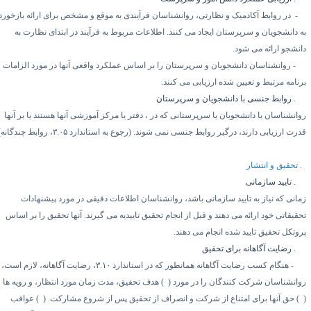
۱-
در روابط آکادمیک و نظارتی، روانشناسان فرآیندی به موقع و مشخص برای ارائه بازخورد
ه دانشجویان و سرپرستان ایجاد می کنند. اطلاعات مربوط به فرآیند در ابتدای نظارت به
انشجو ارائه می شود.
۲-
روانشناسان دانشجویان و سرپرستان را بر اساس عملکرد واقعی آنها در مورد الزامات
رنامه مرتبط و تعیین شده ارزیابی می کنند.
۷.
روابط جنسی با دانشجویان و سرپرستان
وانشناسان با دانشجویان یا سرپرستانی که در ، دفتر یا مرکز آموزشی آنها هستند یا بر آنها
درت ارزیابی دارند، درگیر روابط جنسی نمی شوند. (رجوع به استاندارد
۳.۰۵
، روابط چندگانه)
تحقیق و انتشار
۸.
تایید سازمانی
مانی که نیاز به تایید سازمانی باشد، روانشناسان اطلاعات دقیقی در مورد پیشنهادات
قیقاتی خود ارائه می دهند و قبل از انجام تحقیق تاییدیه می گیرند. آنها تحقیق را بر اساس
روتکل تحقیق تایید شده انجام می دهند.
۸.
رضایت آگاهانه برای تحقیق
۱-
هنگام کسب رضایت آگاهانه همانطور که در استاندارد
۳.۱۰
، رضایت آگاهانه، لازم است،
وانشناسان شرکت کنندگان را در مورد (
۱)
هدف تحقیق، مدت زمان مورد انتظار، و رویه ها
۲
حق آنها برای امتناع از شرکت و انصراف از تحقیق پس از شروع مشارکت. (
۳)
عواقب