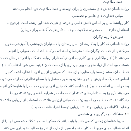
۲.
حفظ صلاحیت
وانشناسان تلاش های مستمری را برای توسعه و حفظ صلاحیت خود انجام می دهند.
۲.
مبانی قضاوت های علمی و تخصصی
ار روانشناسان بر اساس دانش علمی و حرفه ای تثبیت شده این رشته است. (رجوع به
ستانداردهای
e
۰۱۲.
، محدوده صلاحیت ، و
۱۰.۰۱
b
، رضایت آگاهانه برای درمان)
۲.
تفویض کار به دیگران
وانشناسانی که کار را به کارمندان، سرپرستان، یا دستیاران پژوهشی یا آموزشی محول
ی‌کنند یا از خدمات دیگران مانند مترجمان استفاده می‌کنند، اقدامات معقولی را انجام
‌دهند تا (
۱)
از واگذاری چنین کاری به افرادی که دارای روابط چندگانه با افراد در حال خدمت
ستند، وبه احتمال زیاد منجر به بهره برداری یا از دست دادن عینیت می شود اجتناب کنند. (
۲)
قط به آن دسته از مسئولیت‌هایی اجازه دهند که می‌توان از این افراد انتظار داشت که بر
ساس تحصیلات، آموزش، یا تجربه‌شان، به طور مستقل یا با سطح نظارتی که ارائه می‌شود،
 نحو احسن انجام دهند. و (
۳)
مشاهده کنند که چنین افرادی این خدمات را با شایستگی انجام
ی دهند. (رجوع به استانداردهای
۲.۰۲
، ارائه خدمات در شرایط اضطراری؛
۳.۰۵
، روابط
ندگانه؛
۴.۰۱
، حفظ محرمانه بودن؛
۹.۰۱
، مبانی ارزیابی ها؛
۹.۰۲
، استفاده از ارزیابی ها؛
۹.۰۳
،
ضایت آگاهانه درارزیابی ، و
۹.۰۷
، ارزیابی توسط افراد فاقد صلاحیت)
۲.
. مشکلات و درگیری های شخصی
۱-
روانشناسان زمانی که می دانند یا باید بدانند که ممکن است مشکلات شخصی آنها را از
نجام فعالیت های مربوط به کار به نحو احسن باز دارد، از شروع فعالیت خودداری می کنند.