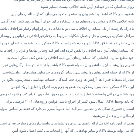
وان‌شناسان که در حیطه‌ی
آیین نامه
اخلاقی نیست متمایز شوند.
ضویت در
APA
، اعضا ودانشجویان وابسته را متعهد می‌سازد که ازاستانداردهای
آیین
مه
اخلاقی
APA
و قوانین و رویه‌های مورد استفاده برای اجرای آن‌ها پیروی کنند. عدم آگاهی
ا درک نادرست از یک استاندارد اخلاقی، نمی تواند دفاعی در برابراتهام رفتارغیراخلاقی باشد.
راحل تشکیل، بررسی و حل و فصل شکایات مربوط به رفتارغیراخلاقی درقوانین و رویه‌های
ال حاضر کمیته اخلاق
APA
شرح داده شده است.
APA
ممکن است عضویت اعضای خود را
ه استانداردهای
آیین نامه
اخلاقی را نقض کرده اند، لغو کند وسایر نهادها وافراد را ازاقدامات
ود مطلع سازد. اقداماتی که استانداردهای
آیین نامه
اخلاقی را نقض کند، ممکن است به
حریم روان‌شناسان یا دانشجویان ، خواه عضو
APA
باشند یا نباشند، توسط ارگان‌هایی غیر
APA
، از جمله انجمن‌های روان‌شناسی، سایر گروه‌های حرفه‌ای، هیئت‌های روان‌شناسی،
ایر ایالت‌ها یا فدرال‌ها، آژانس ها و پرداخت کنندگان خدمات بهداشتی منجرشود. علاوه بر
ن،
APA
ممکن است پس ازمحکومیت عضو به جرم بزه، اخراج یا تعلیق از یک انجمن
وانشناسی دولتی وابسته، یا تعلیق یا ازدست دادن مجوز، علیه وی اقدام کند. چنانچه تحریمی
ه باید توسط
APA
اعمال شود کمتر از اخراج باشد، قوانین ورویه‌های
۲۰۰۱
فرصتی برای
ستماع حضوری شکایات را تضمین نمی‌کند، اما عموماً مقرر می‌دارد که فقط بر اساس سوابق
رسالی حل و فصل می‌شوند.
دف از
آیین نامه
اخلاقی ارائه راهنمایی برای روانشناسان واستانداردهای رفتارحرفه ای است
ه می تواند توسط
APA
و سایر نهادهایی که آنها را انتخاب می کنند اعمال شود.
آیین