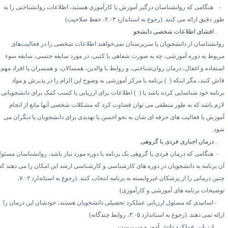
هنگامی که روانشناسان درگیر آموزش یا کارآموزی هستند، اطلاعات روانشناختی را به
ور دقیق ارائه می کنند. (رجوع به استاندارد
۲.۰۳
، حفظ صلاحیت)
۷.
افشای اطلاعات شخصی دانشجو
وانشناسان از دانشجویان یا سرپرستان نمی‌خواهند اطلاعات شخصی را در فعالیت‌های
ربوط به دوره آموزشی، چه به صورت شفاهی یا کتبی، در مورد سابقه جنسی، سابقه سوء
ستفاده و اغفال، درمان روان‌شناختی، و روابط با والدین، همسالان، و همسران یا افراد مهم
اش کنند، مگر اینکه (
۱)
برنامه یا مرکز آموزشی به وضوح این الزام را در پذیرش و مواد
رنامه خود شناسایی کرده باشد یا (
۲)
اطلاعات برای ارزیابی یا کسب کمک برای دانشجویانی
ازم باشد که به طور منطقی می توان قضاوت کرد که مشکلات شخصی آنها مانع از انجام
موزش یا فعالیت های حرفه ای شان به نحو احسن یا تهدیدی برای دانشجویان یا دیگران می
ود.
۷.
درمان اجباری فردی یا گروهی
۱-
هنگامی که درمان فردی یا گروهی یک برنامه یا دوره مورد نیاز باشد، روانشناسان مسئول
ن برنامه به دانشجویان در دوره های کارشناسی و کارشناسی ارشد این امکان را می دهند که
نین درمانی را از پزشکان غیروابسته به برنامه انتخاب کنند. (رجوع به استاندارد
۷.۰۲
،
وضیحات برنامه های آموزشی و کارآموزی)
۲-
اساتیدی که مسئول ارزیابی عملکرد تحصیلی دانشجویان هستند، خودشان این درمان را
ائه نمی دهند. (رجوع به استاندارد
۳.۰۵
، روابط چندگانه)
۷.
ارزیابی عملکرد دانش آموز و سرپرست