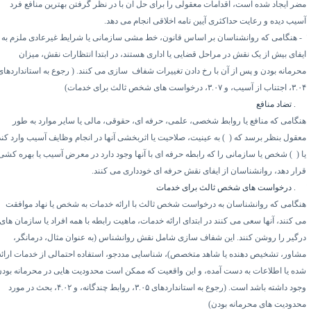
ضر ایجاد شده است، اقدامات معقولی را برای حل آن با در نظر گرفتن بهترین منافع فرد
سیب دیده و رعایت حداکثری آیین نامه اخلاقی انجام می دهد.
هنگامی که روانشناسان بر اساس قانون، خط مشی سازمانی یا شرایط غیرعادی ملزم به
یفای بیش از یک نقش در مراحل قضایی یا اداری هستند، در ابتدا انتظارات نقش، میزان
حرمانه بودن و پس از آن با رخ دادن تغییرات شفاف
سازی می کنند. ( رجوع به استانداردهای
۳.۰
، اجتناب از آسیب، و
۳.۰۷
، درخواست های شخص ثالث برای خدمات)
۳.
تضاد منافع
نگامی که منافع یا روابط شخصی، علمی، حرفه ای، حقوقی، مالی یا سایر موارد به طور
عقول بنظر برسد که (
۱)
به عینیت، صلاحیت یا اثربخشی آنها در انجام وظایف آسیب وارد کند
 (
۲)
شخص یا سازمانی را که رابطه حرفه ای با آنها وجود دارد در معرض آسیب یا بهره کشی
رار دهد، روانشناسان از ایفای نقش حرفه ای خودداری می کنند.
۳.
درخواست های شخص ثالث برای خدمات
نگامی که روانشناسان به درخواست شخص ثالث با ارائه خدمات به شخص یا نهاد موافقت
ی کنند، آنها سعی می کنند در ابتدای ارائه خدمات، ماهیت رابطه با همه افراد یا سازمان های
رگیر را روشن کنند. این شفاف سازی شامل نقش روانشناس (به عنوان مثال، درمانگر،
شاور، تشخیص دهنده یا شاهد متخصص)، شناسایی مددجو، استفاده احتمالی از خدمات ارائه
ده یا اطلاعات به دست آمده، و این واقعیت که ممکن است محدودیت هایی در محرمانه بودن
جود داشته باشد است. (رجوع به استانداردهای
۳.۰۵
، روابط چندگانه، و
۴.۰۲
، بحث در مورد
حدودیت های محرمانه بودن)