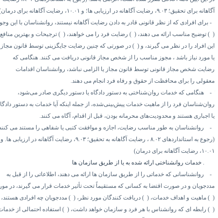
گاهانه برای تحقیق؛
۹.۰۳
، رضایت آگاهانه در ارزیابی ها؛ و
۱۰.۰۱
، رضایت آگاهانه برای درمان)
برای افرادی که از نظر قانونی قادر به دادن رضایت آگاهانه نیستند، روانشناسان با این وجود
۱
توضیح مناسب ارائه می دهند، (
۲)
رضایت فرد را می خواهند، (
۳)
ترجیحات و بهترین منافع
ن افراد را در نظر می گیرند، و (
۴)
در صورتی که چنین رضایت جایگزینی توسط قانون مجاز
ا مورد نیاز باشد ، مجوز مناسب را از شخص مجاز قانونی دریافت می کنند. هنگامی که
ضایت شخص مجاز قانونی توسط قانون مجاز یا الزامی نباشد، روانشناسان اقدامات
عقولی را برای محافظت از حقوق و رفاه فرد انجام می دهند.
هنگامی که خدمات روان‌شناختی به دستور دادگاه یا دستور دیگری صادر می‌شود،
وان‌شناسان فرد را از ماهیت خدمات پیش‌بینی‌شده، از جمله اینکه آیا خدمات به دستور دادگاه
ا اجباری هستند و محدودیت‌های محرمانه بودن، قبل از اقدام، آگاه می کنند.
روانشناسان به طور مناسب رضایت، اجازه و موافقت کتبی یا شفاهی را مستند می کنند.
رجوع به استانداردهای
۸.۰۲
، رضایت آگاهانه به تحقیق؛
۹.۰۳
، رضایت آگاهانه در ارزیابی ها. و
۱۰.۰
، رضایت آگاهانه برای درمان)
۳.۱
خدمات روانشناختی ارائه شده به یا از طریق سازمان ها
روانشناسانی که خدماتی را از طریق سازمان ها ارائه می دهند، اطلاعاتی را از قبل به
ددجویان و در صورت اقتضا به کسانی که مستقیماً تحت تأثیر خدمات قرار می گیرند، در مورد
۱
ماهیت و اهداف خدمات، (
۲)
دریافت کنندگان مورد نظر، (
۳)
مددجویان چه افرادی هستند،
۴
رابطه ای که روانشناس با هر فرد و سازمان خواهد داشت، (
۵)
استفاده احتمالی از خدمات