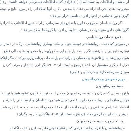
رائه شده و اطلاعات به دست آمده، (
۶)
افرادی که به اطلاعات دسترسی خواهند داشت، و (
۷)
حدودیت های محرمانه ارائه می دهند. به محض امکان، آنها اطلاعاتی را در مورد نتایج و نتیجه
یری چنین خدماتی در اختیار افراد مناسب قرار می دهند.
۲
اگر روانشناسان به موجب قانون یا نقش های سازمانی از ارائه چنین اطلاعاتی به افراد یا
روه های خاص منع شوند، در همان ابتدا به آن افراد یا گروه ها اطلاع می دهند.
۳.۱
قطع خدمات روانشناسی
ر صورتی که خدمات روانشناختی توسط عواملی مانند بیماری روانشناس، مرگ، در دسترس
بودن، جابجایی، یا بازنشستگی یا به دلیل جابجایی مددجو/بیمار یا محدودیت‌های مالی قطع
ود، روان‌شناسان تلاش‌های معقولی را برای تسهیل خدمات برنامه‌ریزی می‌کنند، مگر اینکه
رارداد دیگری مشمول آن باشد. (رجوع به استاندارد
۶.۰۲
c
، نگهداری، انتشار و مرتب کردن
وابق محرمانه کارهای حرفه ای و علمی)
حریم خصوصی و محرمانه بودن
۴.
حفظ محرمانه بودن
ا توجه به این که میزان و حدود محرمانه بودن ممکن است توسط قانون تنظیم شود یا توسط
وانین سازمانی یا روابط حرفه ای یا علمی تعیین شود روانشناسان وظیفه اصلی را دارند و
قدامات احتیاطی منطقی را برای محافظت ازاطلاعات محرمانه به دست آمده یا ذخیره شده
رهر رسانه ای انجام می دهند. (رجوع به استاندارد
۲.۰۵
، واگذاری کار به دیگران)
۴.
بحث در مورد حدود محرمانه بودن
۱-
روانشناسان با افراد (مانند، افرادی که از نظر قانونی قادر به دادن رضایت آگاهانه