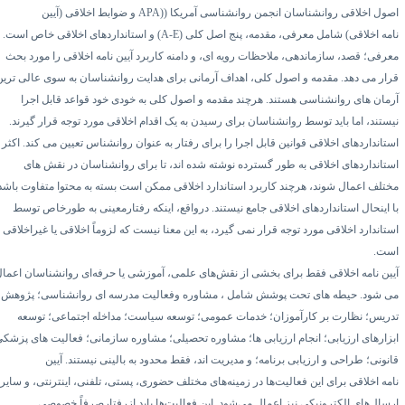
صول اخلاقی روانشناسان انجمن روانشناسی آمریکا ((
APA
و ضوابط
اخلاقی (آیین
مه
اخلاقی) شامل معرفی، مقدمه، پنج اصل کلی (
A-E
)
و استانداردهای اخلاقی خاص است.
عرفی؛ قصد، سازماندهی، ملاحظات رویه ای، و دامنه کاربرد
آیین نامه
اخلاقی را مورد بحث
رار می دهد. مقدمه و اصول کلی، اهداف آرمانی برای هدایت روانشناسان به سوی عالی ترین
رمان های روانشناسی هستند. هرچند مقدمه و اصول کلی به خودی خود قواعد قابل اجرا
یستند، اما باید توسط روانشناسان برای رسیدن به یک اقدام اخلاقی مورد توجه قرار گیرند.
ستانداردهای اخلاقی قوانین قابل اجرا را برای رفتار به عنوان روانشناس تعیین می کند. اکثر
ستانداردهای اخلاقی به طور گسترده نوشته شده اند، تا برای روانشناسان در نقش های
ختلف اعمال شوند، هرچند کاربرد استاندارد اخلاقی ممکن است بسته به محتوا متفاوت باشد
ا اینحال استانداردهای اخلاقی جامع نیستند. درواقع، اینکه رفتارمعینی به طورخاص توسط
تاندارد اخلاقی مورد توجه قرار نمی گیرد، به این معنا نیست که لزوماً اخلاقی یا غیراخلاقی
ست.
یین نامه اخلاقی فقط برای بخشی از نقش‌های علمی، آموزشی یا حرفه‌ای روانشناسان اعمال
ی شود. حیطه های تحت پوشش شامل ، مشاوره وفعالیت مدرسه ای روانشناسی؛ پژوهش؛
دریس؛ نظارت بر کارآموزان؛ خدمات عمومی؛ توسعه سیاست؛ مداخله اجتماعی؛ توسعه
بزارهای ارزیابی؛ انجام ارزیابی ها؛ مشاوره تحصیلی؛ مشاوره سازمانی؛ فعالیت های پزشکی
انونی؛ طراحی و ارزیابی برنامه؛ و مدیریت اند، فقط محدود به بالینی نیستند.
آیین
مه
اخلاقی برای این فعالیت‌ها در زمینه‌های مختلف حضوری، پستی، تلفنی، اینترنتی، و سایر
رسال‌های الکترونیکی نیز اعمال می‌شود. این فعالیت‌ها باید ازرفتارصرفاً خصوصی