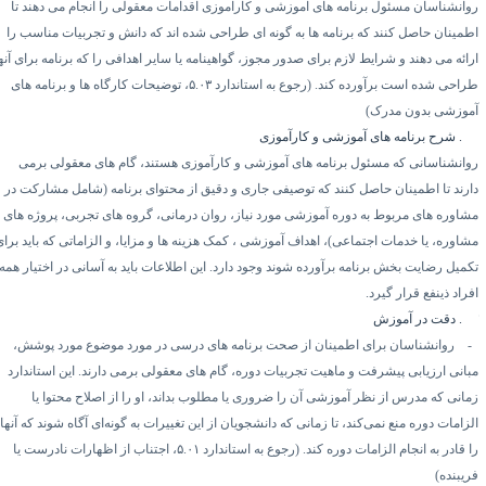
وانشناسان مسئول برنامه های آموزشی و کارآموزی اقدامات معقولی را انجام می دهند تا
طمینان حاصل کنند که برنامه ها به گونه ای طراحی شده اند که دانش و تجربیات مناسب را
ائه می دهند و شرایط لازم برای صدور مجوز، گواهینامه یا سایر اهدافی را که برنامه برای آنها
راحی شده است برآورده کند. (رجوع به استاندارد
۵.۰۳
، توضیحات کارگاه ها و برنامه های
موزشی بدون مدرک)
۷.
شرح برنامه های آموزشی و کارآموزی
وانشناسانی که مسئول برنامه های آموزشی و کارآموزی هستند، گام های معقولی برمی
ارند تا اطمینان حاصل کنند که توصیفی جاری و دقیق از محتوای برنامه (شامل مشارکت در
شاوره های مربوط به دوره آموزشی مورد نیاز، روان درمانی، گروه های تجربی، پروژه های
شاوره، یا خدمات اجتماعی)، اهداف آموزشی ، کمک هزینه ها و مزایا، و الزاماتی که باید برای
کمیل رضایت بخش برنامه برآورده شوند وجود دارد. این اطلاعات باید به آسانی در اختیار همه
راد ذینفع قرار گیرد.
۷.
دقت در آموزش
روانشناسان برای اطمینان از صحت برنامه های درسی در مورد موضوع مورد پوشش،
بانی ارزیابی پیشرفت و ماهیت تجربیات دوره، گام های معقولی برمی دارند. این استاندارد
مانی که مدرس از نظر آموزشی آن را ضروری یا مطلوب بداند، او را از اصلاح محتوا یا
زامات دوره منع نمی‌کند، تا زمانی که دانشجویان از این تغییرات به گونه‌ای آگاه شوند که آنها
 قادر به انجام الزامات دوره کند. (رجوع به استاندارد
۵.۰۱
، اجتناب از اظهارات نادرست یا
ریبنده)