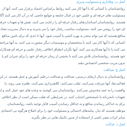
صل ب: وفاداری و مسئولیت پذیری
وانشناسان با کسانی که با آنها کار می کنند روابط براساس اعتماد برقرار می کنند. آنها از
سئولیت های حرفه ای و علمی خود در قبال جامعه و جوامع خاصی که در آن کار می کنند آگاه
ستند. روانشناسان استانداردهای رفتار حرفه ای را رعایت می کنند، نقش ها و تعهدات حرفه
ی خود را روشن می کنند، مسئولیت مناسب رفتار خود را می پذیرند و به دنبال مدیریت تضاد
نافع هستند که می تواند منجر به بهره کشی یا آسیب شود.
آنها تا حدی که برای تامین منافع
سانی که با آنها کار می کنند با متخصصان و موسسات دیگر مشورت می کنند، به آنها مراجعه
ی کنند یا با آنها همکاری می کنند. آنها نگران انطباق اخلاقی رفتار علمی و حرفه ای همکاران
ود هستند. روانشناسان تلاش می کنند تا بخشی از زمان حرفه ای خود را برای جبران کم یا
دون مزیت شخصی اختصاص دهند.
صل ج: صداقت
وانشناسان به دنبال ارتقای درستی، صداقت و صداقت درعلم، آموزش و عمل هستند. در این
عالیت‌ها، آنها سرقت نمی‌کنند، تقلب نمی‌کنند، کلاهبرداری نمی‌کنند، طفره نمی روند، یا
اقعیت را به عمد مخدوش نمی‌کنند.
روانشناسان می کوشند به وعده های خود عمل کنند و از
عهدات نابخردانه یا نامشخص اجتناب کنند. در شرایطی که تقلب ممکن است از نظر اخلاقی
رای به حداکثر رساندن منافع و به حداقل رساندن آسیب قابل توجیه باشد، روانشناسان
وظف هستند که نیاز، پیامدهای احتمالی و مسئولیت خود را برای اصلاح هرگونه بی اعتمادی یا
ایر اثرات مضر ناشی از استفاده از چنین تکنیک هایی در نظر بگیرند.
صل د: عدالت