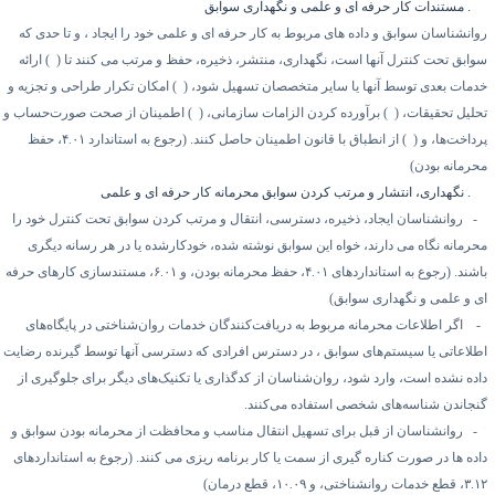
۶.
مستندات کار حرفه ای و علمی و نگهداری سوابق
وانشناسان سوابق و داده های مربوط به کار حرفه ای و علمی خود را ایجاد ، و تا حدی که
وابق تحت کنترل آنها است، نگهداری، منتشر، ذخیره، حفظ و مرتب می کنند تا (
۱)
ارائه
دمات بعدی توسط آنها یا سایر متخصصان تسهیل شود، (
۲)
امکان تکرار طراحی و تجزیه و
حلیل تحقیقات، (
۳)
برآورده کردن الزامات سازمانی، (
۴)
اطمینان از صحت صورت‌حساب و
داخت‌ها، و (
۵)
از انطباق با قانون اطمینان حاصل کنند. (رجوع به استاندارد
۴.۰۱
، حفظ
حرمانه بودن)
۶.
نگهداری، انتشار و مرتب کردن سوابق محرمانه کار حرفه ای و علمی
۱
روانشناسان ایجاد، ذخیره، دسترسی، انتقال و مرتب کردن سوابق تحت کنترل خود را
حرمانه نگاه می دارند، خواه این سوابق نوشته شده، خودکارشده یا در هر رسانه دیگری
اشند. (رجوع به استانداردهای
۴.۰۱
، حفظ محرمانه بودن، و
۶.۰۱
، مستندسازی کارهای حرفه
ی و علمی و نگهداری سوابق)
اگر اطلاعات محرمانه مربوط به دریافت‌کنندگان خدمات روان‌شناختی در پایگاه‌های
طلاعاتی یا سیستم‌های سوابق ، در دسترس افرادی که دسترسی آنها توسط گیرنده رضایت
اده نشده است، وارد شود، روان‌شناسان از کدگذاری یا تکنیک‌های دیگر برای جلوگیری از
نجاندن شناسه‌های شخصی استفاده می‌کنند.
۳
روانشناسان از قبل برای تسهیل انتقال مناسب و محافظت از محرمانه بودن سوابق و
اده ها در صورت کناره گیری از سمت یا کار برنامه ریزی می کنند. (رجوع به استانداردهای
۳.۱
، قطع خدمات روانشناختی، و
۱۰.۰۹
، قطع درمان)