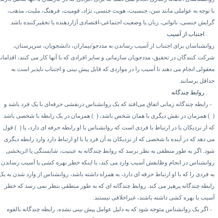
ا توجه به عواملی مانند سن، جنسیت، هویت جنسی، نژاد، قومیت، فرهنگ، ملیت، مذهب،
رایش جنسی، ناتوانی، زبان یا وضعیت اجتماعی-اقتصادی آزاردهنده یا تحقیرکننده باشد.
۳.
اجتناب از آسیب
وانشناسان برای اجتناب از آسیب رساندن به مددجو/بیماران، دانشجویان، سرپرستان،
رکت کنندگان در تحقیق، مددجویان سازمانی و سایر افرادی که با آنها کار می کنند، اقدامات
عقولی انجام می دهند تا آسیب را در مواردی که قابل پیش بینی و اجتناب ناپذیر است به
داقل برسانند.
۳.
روابط چندگانه
رابطه چندگانه زمانی اتفاق می‌افتد که یک روانشناس درنقشی حرفه‌ای با یک فرد باشد و
۱
همزمان در نقش دیگری با همان شخص باشد، (
۲)
همزمان در یک رابطه با شخصی باشد
 از نزدیکان یا در ارتباط با فردی است که روانشناس با او رابطه حرفه ای دارد، یا (
۳)
قول
 دهد که در آینده با شخصی که از نزدیکان به آن فرد یا با او ارتباط دارد وارد رابطه دیگری
ود. اگر به طور منطقی به نظر برسد که روابط چندگانه به عینیت، شایستگی یا اثربخشی
وانشناس در انجام وظایفش آسیب وارد می کند، یا اینکه خطر بهره کشی یا آسیب رساندن
ه فردی را که با او ارتباط حرفه ای دارد، به همراه داشته باشد، روانشناس از وارد شدن به یک
ابطه چندگانه پرهیز می کند. روابط چندگانه ای که به طور منطقی بنظر نمی رسد که خطر
سیب یا بهره کشی داشته باشند، غیراخلاقی نیستند.
اگر یک روانشناس متوجه شود که به دلیل عوامل پیش بینی نشده، رابطه چندگانه بالقوه