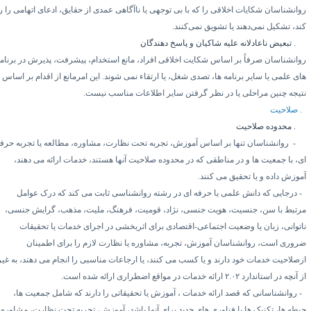
وانشناسان شکایات اخلاقی را که با بی توجهی یا ناآگاهی عمدی از حقایق، ادعای اتهامی را رد
ند، تشکیل نمی‌دهند یا تشویق نمی‌کنند.
۱.
تبعیض ناعادلانه علیه شاکیان و پاسخ دهندگان
وانشناسان صرفاً بر اساس شکایت اخلاقی افراد، مانع استخدام، پیشرفت، پذیرش در برنامه
ای علمی یا سایر برنامه ها، تصدی شغل، یا ارتقاء نمی شوند. این امرمانع از اقدام بر اساس
تیجه چنین مراحلی یا در نظر گرفتن سایر اطلاعات مناسب نیست.
صلاحیت
۲.
محدوده صلاحیت
۱-
روانشناسان تنها بر اساس آموزش، تجربه تحت نظارت، مشاوره، مطالعه یا تجربه حرفه
ی، با جمعیت ها و در مناطقی که در محدوده صلاحیت آنها هستند، خدمات ارائه می دهند،
موزش داده و یا تحقیق می کنند.
درجایی که دانش علمی یا حرفه ای در رشته روانشناسی ثابت می کند که درک عوامل
رتبط با سن، جنسیت، هویت جنسی، نژاد، قومیت، فرهنگ، ملیت، مذهب، گرایش جنسی،
اتوانی، زبان یا وضعیت اجتماعی-اقتصادی برای اثربخشی در اجرای خدمات یا تحقیقات
روری است، روانشناسان آموزش، تجربه، مشاوره یا نظارت لازم را برای اطمینان
زصلاحیت خدمات خود دارند و یا کسب می کنند، یا ارجاعات مناسبی را انجام می دهند، به غیر
 آنچه در استاندارد
۲.۰۲
ارائه خدمات در مواقع اضطراری ارائه شده است.
روانشناسانی که قصد ارائه خدمات ، آموزش یا تحقیقاتی را دارند که شامل جمعیت ها،
یطه ها، تکنیک ها یا فناوری های جدید برای آنها باشد، آموزش، تجربه تحت نظارت، مشاوره