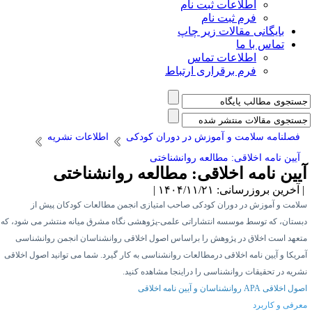
اطلاعات ثبت نام
فرم ثبت نام
بایگانی مقالات زیر چاپ
تماس با ما
اطلاعات تماس
فرم برقراری ارتباط
فصلنامه سلامت و آموزش در دوران کودکی
اطلاعات نشریه
آیین نامه اخلاقی: مطالعه روانشناختی
یین نامه اخلاقی: مطالعه روانشناختی
آخرین بروزرسانی: ۱۴۰۴/۱۱/۲۱ |
لامت و آموزش در دوران کودکی صاحب امتیازی انجمن مطالعات کودکان پیش از
بستان،
که توسط
موسسه انتشاراتی علمی-پژوهشی نگاه ‌مشرق ‌میانه
منتشر
می شود، که
تعهد است اخلاق در پژوهش را براساس اصول اخلاقی روانشناسان انجمن روانشناسی
ریکا و
آیین نامه
اخلاقی درمطالعات روانشناسی به کار گیرد. شما می توانید اصول اخلاقی
شریه در تحقیقات روانشناسی را دراینجا مشاهده کنید.
صول اخلاقی
APA
روانشناسان و آیین نامه اخلاقی
عرفی و کاربرد