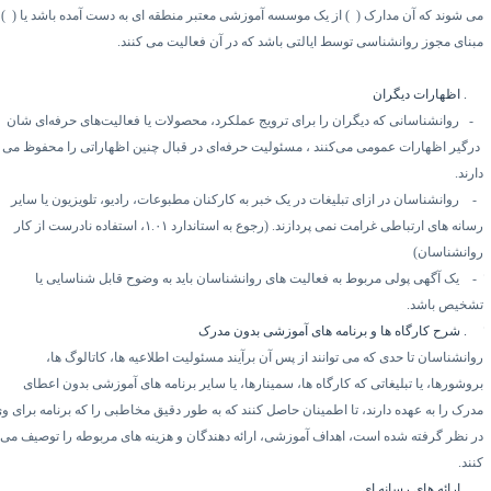
ی شوند که آن مدارک (
۱)
از یک موسسه آموزشی معتبر منطقه ای به دست آمده باشد یا (
۲)
بنای مجوز روانشناسی توسط ایالتی باشد که در آن فعالیت می کنند.
۵.
اظهارات دیگران
۱
روانشناسانی که دیگران را برای ترویج عملکرد، محصولات یا فعالیت‌های حرفه‌ای شان
رگیر اظهارات عمومی می‌کنند ، مسئولیت حرفه‌ای در قبال چنین اظهاراتی را محفوظ می
رند.
روانشناسان در ازای تبلیغات در یک خبر به کارکنان مطبوعات، رادیو، تلویزیون یا سایر
سانه های ارتباطی غرامت نمی پردازند. (رجوع به استاندارد
۱.۰۱
، استفاده نادرست از کار
وانشناسان)
یک آگهی پولی مربوط به فعالیت های روانشناسان باید به وضوح قابل شناسایی یا
شخیص باشد.
۵.
شرح کارگاه ها و برنامه های آموزشی بدون مدرک
وانشناسان تا حدی که می توانند از پس آن برآیند مسئولیت اطلاعیه ها، کاتالوگ ها،
روشورها، یا تبلیغاتی که کارگاه ها، سمینارها، یا سایر برنامه های آموزشی بدون اعطای
درک را به عهده دارند، تا اطمینان حاصل کنند که به طور دقیق مخاطبی را که برنامه برای وی
ر نظر گرفته شده است، اهداف آموزشی، ارائه دهندگان و هزینه های مربوطه را توصیف می
ند.
۵.
ارائه های رسانه ای