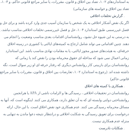
ه استانداردهای
۱.۰۲
، تضاد بین اخلاق و قانون، مقررات، یا سایر مراجع قانونی حاکم، و
۱.۰۳
،
ضاد بین اخلاق و خواسته های سازمانی)
۱.
گزارش تخلفات اخلاقی
گر یک نقض آشکار اخلاقی به یک شخص یا سازمان آسیب جدی وارد کرده باشد و برای حل و
صل غیررسمی طبق استاندارد
۱.۰۴
، حل و فصل غیررسمی تخلفات اخلاقی مناسب نباشد، یا
ه درستی به این شیوه حل نشود، روانشناسان اقدامات بعدی مناسب وضعیت را انجام می
هند. چنین اقداماتی می تواند شامل ارجاع به کمیته‌های ایالتی یا کشوری در زمینه اخلاق
رفه‌ای، به هیئت‌های صدور مجوز ایالتی، یا به مقامات نهادی مناسب باشد. این استاندارد
مانی اعمال نمی شود که مداخله ای حقوق محرمانه بودن را نقض کند یا زمانی که
وانشناسان برای بازبینی کار روانشناس دیگری که رفتار حرفه ای او زیر سوال است، نگه
اشته شده اند. (رجوع به استاندارد
۱.۰۲
، تعارضات بین اخلاق و قانون، مقررات یا سایر مراجع
انونی حاکم)
۱.
همکاری با کمیته های اخلاق
وانشناسان در تحقیقات اخلاقی ، رسیدگی ها و الزامات ناشی از
APA
یا هرانجمن
وانشناختی دولتی وابسته ای که به آن تعلق دارند، همکاری می کنند. اینگونه است که، آنها به
سائل محرمانه رسیدگی می کنند. عدم همکاری خود نقض اخلاق است. با این حال، ارائه
رخواست برای تعویق رسیدگی به شکایت اخلاقی و درانتظار نتیجه دعوا ماندن به تنهایی به
نزله عدم همکاری نیست.
۱.
شکایات نادرست