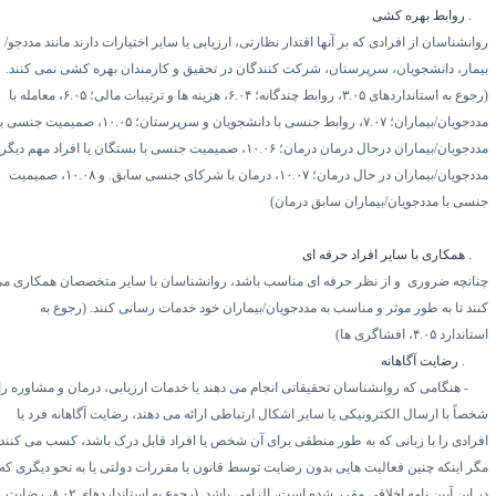
۳.
روابط بهره کشی
انشناسان از افرادی که بر آنها اقتدار نظارتی، ارزیابی یا سایر اختیارات دارند مانند مددجو/
یمار، دانشجویان، سرپرستان، شرکت کنندگان در تحقیق و کارمندان بهره کشی نمی کنند.
رجوع به استانداردهای
۳.۰۵
، روابط چندگانه؛
۶.۰۴
، هزینه ها و ترتیبات مالی؛
۶.۰۵
، معامله با
ددجویان/بیماران؛
۷.۰۷
، روابط جنسی با دانشجویان و سرپرستان؛
۱۰.۰۵
، صمیمیت جنسی با
ددجویان/بیماران درحال درمان درمان؛
۱۰.۰۶
، صمیمیت جنسی با بستگان یا افراد مهم دیگر
ددجویان/بیماران در حال درمان؛
۱۰.۰۷
، درمان با شرکای جنسی سابق. و
۱۰.۰۸
، صمیمیت
نسی با مددجویان/بیماران سابق درمان)
۳.
همکاری با سایر افراد حرفه ای
نانچه ضروری
و از نظر حرفه ای مناسب باشد، روانشناسان با سایر متخصصان همکاری می
نند تا به طور موثر و مناسب به مددجویان/بیماران خود خدمات رسانی کنند. (رجوع به
ستاندارد
۴.۰۵
، افشاگری ها)
۳.۱
رضایت آگاهانه
۱-
هنگامی که روانشناسان تحقیقاتی انجام می دهند یا خدمات ارزیابی، درمان و مشاوره را
خصاً با ارسال الکترونیکی یا سایر اشکال ارتباطی ارائه می دهند، رضایت آگاهانه فرد یا
فرادی را با زبانی که به طور منطقی برای آن شخص یا افراد قابل درک باشد، کسب می کنند،
گر اینکه چنین فعالیت هایی بدون رضایت توسط قانون یا مقررات دولتی یا به نحو دیگری که
ر این آیین نامه اخلاقی مقرر شده است، الزامی باشد. (رجوع به استانداردهای
۸.۰۲
، رضایت