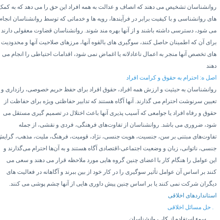
وانشناسان تشخیص می دهند که انصاف و عدالت به همه افراد این حق را می دهد که به کمک
ای روانشناسی و با کیفیت برابر در فرآیندها، رویه ها و خدماتی که توسط روانشناسان انجام
ی شود، دسترسی داشته باشند و از آنها بهره مند شوند. روانشناسان قضاوت معقولی دارند و
رای آن که اطمینان حاصل کنند، سوگیری های بالقوه آنها، مرزهای صلاحیت آنها و محدودیت
ای تخصص آنها منجر به اعمال ناعادلانه یا اغماض نمی شود،
اقدامات احتیاطی را انجام می
هند
صل ه:
احترام به حقوق و کرامت افراد
وانشناسان به حیثیت و ارزش همه افراد، حقوق افراد برای حفظ حریم خصوصی، رازداری و
عیین سرنوشت احترام می گذارند. آنها آگاه هستند که تدابیر حفاظتی ویژه برای حفاظت از
قوق و رفاه افراد یا جوامعی که آسیب پذیری آنها باعث اختلال در تصمیم گیری مستقل می
ود، ضروری می باشد. روانشناسان از تفاوت‌های فرهنگی، فردی و نقشی، از جمله
فاوت‌های مبتنی بر سن، جنسیت، هویت جنسی، نژاد، قومیت، فرهنگ، ملیت، مذهب، گرایش
نسی، ناتوانی، زبان و وضعیت اجتماعی-اقتصادی آگاه هستند و به آن‌ها احترام می‌گذارند و
ین عوامل را هنگام کار با اعضای چنین گروه هایی مورد ملاحظه قرار می دهند و سعی می
نند بر اساس آن عوامل تأثیر سوگیری را در کار خود از بین ببرند و آگاهانه در فعالیت های
یگران شرکت نمی کنند یا بر اساس چنین پیش داوری هایی از آنها چشم پوشی می کنند.
ستانداردهای اخلاقی
حل مسائل اخلاقی
۱.
سوء استفاده از کار روانشناسان