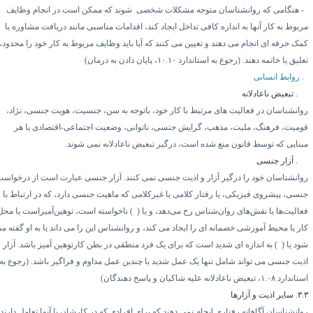
هنگامی که روانشناسان متوجه مشکلات شخصی
شوند که ممکن است در انجام وظایف
بوط به کار آنها به اندازه کافی تداخل ایجاد کند، اقدامات مناسبی مانند دریافت مشاوره یا
مک حرفه ای انجام می دهند و تعیین می کنند که آیا باید وظایف مربوط به کار خود را محدود،
لیق یا خاتمه دهند. (رجوع به استاندارد
۱۰.۱۰
، پایان دادن به درمان)
روابط انسانی
۳.
تبعیض ناعادلانه
وانشناسان در فعالیت های مرتبط با کار خود، باتوجه به سن، جنسیت، هویت جنسی، نژاد،
ومیت، فرهنگ، ملیت، مذهب، گرایش جنسی، ناتوانی، وضعیت اجتماعی-اقتصادی یا هر
بنایی که توسط قانون منع شده است، درگیر تبعیض ناعادلانه نمی شوند.
۳.
آزار جنسی
وانشناسان خود را درگیر آزار و اذیت جنسی نمی کنند. آزار جنسی عبارت است از درخواست
نسی، پیشروی فیزیکی، یا رفتار کلامی یا غیرکلامی که ماهیت جنسی دارد، که در ارتباط با
عالیت‌ها یا نقش‌های روان‌شناس رخ می‌دهد، و یا (
۱)
ناخواسته است، توهین‌آمیزاست یا محل
ار یا محیط آموزشی خصمانه ای را ایجاد می کند، و روانشناس این را می داند یا به او گفته می
د یا (
۲)
به اندازه ای شدید است که برای یک فرد منطقی در بطن کارتوهین آمیز باشد. آزار و
ذیت جنسی می تواند شامل تنها یک عمل شدید یا چندین عمل مداوم و فراگیر باشد. (رجوع به
ستاندارد
۱.۰۸
، تبعیض ناعادلانه علیه شاکیان و پاسخ دهندگان)
۳.
.
سایر اذیت و آزارها
وانشناسان آگاهانه رفتاری انجام نمی دهند که برای افرادی که در کارشان با آنها تعامل دارند