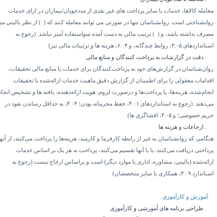
عامله کالاها، خدمات یا سایر پرداخت های غیر نقدی از مددجویان/بیماران در ازای خدمات
وانشناختی است. روانشناسان تنها در صورتی می توانند معامله کنند که (
۱)
از نظر بالینی منع
صرف نداشته باشد، و (
۲)
ترتیب مالی به دست آمده سواستفاده آمیز نباشد. (رجوع به
ستانداردهای
۳.۰۵
، روابط چندگانه، و
۶.۰۴
، هزینه ها و ترتیبات مالی نیز)
۶.
دقت در گزارشات به پرداخت کنندگان و منابع مالی
وان‌شناسان در گزارش‌های خود به پرداخت‌کنندگان برای خدمات یا منابع مالی تحقیقات،
قدامات معقولی را برای اطمینان از گزارش دقیق ماهیت خدمات ارائه‌شده یا تحقیقات
نجام‌شده، هزینه‌ها، یا پرداخت‌ها و درصورت لزوم، هویت ارائه‌دهنده، یافته ها و تشخیص انجام
ی‌دهند. (رجوع به استانداردهای
۴.۰۱
، حفظ محرمانه بودن؛
۴.۰۴
، به حداقل رساندن نفوذ در
ریم خصوصی؛ و
۴.۰۵
، افشاگری ها)
۶.
ارجاعات و هزینه ها
گامی که روانشناسان به غیر از رابطه کارفرما و کارمند، هزینه‌ها را پرداخت می‌کنند، از آنها
رداختی دریافت می‌کنند، یا با آنها تقسیم می‌کنند، پرداخت به هر یک بر اساس خدمات
رائه‌شده (بالینی، مشاوره، اداری یا موارد دیگر) است و براساس ارجاع نیست (رجوع به
ستاندارد
۳.۰۹
، همکاری با سایر متخصصان)
آموزش و کارآموزی
۷.
طراحی برنامه های آموزشی و کارآموزی