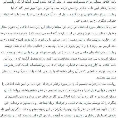
مه
اخلاقی مبنایی برای مسئولیت مدنی در نظر گرفته نشده است.
اینکه آیا یک روانشناس
ستانداردهای آیین نامه اخلاقی را نقض کرده است به خودی خود تعیین نمی کند که آیا
وانشناس از نظر قانونی در دادگاه مسئول است، آیا قرارداد قابل اجرا است یا اینکه عواقب
قوقی دیگری رخ می دهد یا خیر.
دیل کننده های مورد استفاده در برخی از استانداردهای این آیین نامه اخلاقی (به عنوان مثال،
عقول ، مناسب، بالقوه) زمانی در استانداردها گنجانده می شوند که (
۱)
اجازه قضاوت حرفه
ی از جانب روانشناسان را می دهند، (
۲)
بی عدالتی یا نابرابری را که بدون اصلاح کننده رخ می
د، از بین می برند (
۳)
از کاربردپذیری در طیف وسیعی از فعالیت های انجام شده توسط
وانشناسان اطمینان حاصل می کند، یا (
۴)
در برابر مجموعه ای از قوانین سفت و سخت که
مکن است به سرعت منسوخ شوند محافظت می کنند.
واژه معقول آنگونه که در این آیین
امه اخلاقی به کاررفته به معنای قضاوت حرفه ای غالب روانشناسانی است که در شرایط
شابه با توجه به دانشی که در آن زمان داشته اند یا باید می داشته باشند، درگیر فعالیت های
شابهی هستند.
وانشناسان در فرآیند تصمیم گیری در مورد رفتار حرفه ای خود باید این آیین نامه اخلاقی را
لاوه بر قوانین قابل اجرا و مقررات هیئت روانشناسی در نظر داشته باشند. روانشناسان
مکن است در به کار بردن آیین نامه اخلاقی در کار حرفه‌ای خود، مواد و دستورالعمل‌های
یگری را که توسط سازمان‌های علمی و حرفه‌ای روان‌شناختی و یا دستورات وجدانی خود
خاذ یا تأیید شده‌اند، در نظر بگیرند ونیزبا دیگران در این زمینه مشورت کنند. اگر این آیین نامه
خلاقی استاندارد رفتاری بالاتری را نسبت به آنچه در قانون لازم است ایجاد کند، روانشناسان