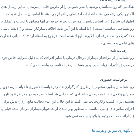
نگامی که روانشناسان توصیه یا نظر عمومی را از طریق چاپ، اینترنت یا سایر ارسال های
لکترونیکی ارائه می دهند، اقدامات احتیاطی را انجام می دهند تا اطمینان حاصل شود که
ظهارات شان (
۱)
بر اساس دانش، آموزش یا تجربه حرفه ای آنها مطابق با ادبیات و عملکرد
وانشناختی مناسب است. (
۲)
یا اینکه با این آیین نامه اخلاقی سازگار است. و (
۳)
نشان نمی
هد که یک رابطه حرفه ای با گیرنده ایجاد شده است. (رجوع به استاندارد
۲.۰۴
، مبانی قضاوت
ای علمی و حرفه ای)
۵.
رضایت نامه
وانشناسان از مراجعان/بیماران درحال درمان یا سایر افرادی که به دلیل شرایط خاص خود
ر معرض تأثیرات زیاد آسیب پذیر هستند، رضایت نامه درخواست نمی کنند.
۵.
درخواست حضوری
وانشناسان بطورمستقیم یا ازطریق کارگزاری ها دردرخواست حضوری ناخوانده ازمددجویان/
یماران واقعی یا بالقوه درمانی یا افرادی که به دلیل شرایط خاص خود در معرض نفوذ ناروا
ستند، برای کسب وکاردخالت نمی کنند. با این حال، این عدم دخالت مانع از (
۱)
تلاش برای
جرای تماس‌های جانبی مناسب به منظور بهره‌مندی ازمددجویان/بیماران درمان شده قبلی یا
۲
ارائه خدمات مرتبط با بلایا یا جامعه نمی شود.
نگهداری سوابق و هزینه ها