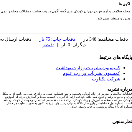
گهی ها
جله سلامت و آموزش در دوران کودکی هیچ گونه آگهی در وب سایت و مقالات مجله را نمی
ذیرد و منتشر نمی کند.
دفعات مشاهده: 348 بار |
دفعات چاپ: 75 بار
| دفعات ارسال به
دیگران: 0 بار |
0 نظر
یگاه های مرتبط
کمیسیون نشریات وزارت بهداشت
کمسیون نشریات وزارت علوم
شرکت یکتاوب
باره نشریه
نامه سلامت و آموزش در اوان کودکی نخستین و تنها فصلنامه علمی به زبان فارسی می باشد که به شکل
ه و خاص به رشد و تحول همه جانبه کودکی، ارتقا یادگیری با کیفیت، بسط و گسترش حرفه ای آموزش
کان، مراقبت، سلامت، آموزش و رفاه کودکان، ارائه خدمات تخصصی استاندارد و دوستدار کودک پرداخته
است. شماره اول فصلنامه در پاییز سال ۱۳۹۹ به چاپ رسید واز تاریخ به اکنون به صورت تناوب هر فصل
ا ۶ مقاله پژوهشی به چاپ رسیده است.
رسنجی