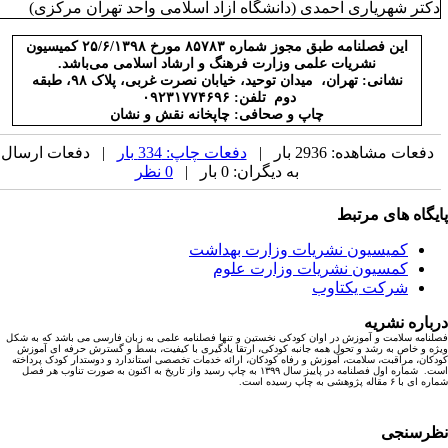
کتر شهریاری احمدی (دانشگاه آزاد اسلامی واحد تهران مرکزی)
این فصلنامه طبق مجوز شماره ۸۵۷۸۳ مورخ ۲۵/۶/۱۳۹۸ کمیسیون
نشریات علمی وزارت فرهنگ و ارشاد اسلامی می‌باشد.
نشانی: تهران، میدان توحید، خیابان نصرت غربی، پلاک ۹۸، طبقه
دوم تلفن: ۰۹۲۳۱۷۷۴۶۹۶
چاپ و صحافی: چاپخانه نقش و نشان
دفعات مشاهده: 2936 بار |
دفعات چاپ: 334 بار
| دفعات ارسال
به دیگران: 0 بار |
0 نظر
یگاه های مرتبط
کمیسیون نشریات وزارت بهداشت
کمسیون نشریات وزارت علوم
شرکت یکتاوب
باره نشریه
نامه سلامت و آموزش در اوان کودکی نخستین و تنها فصلنامه علمی به زبان فارسی می باشد که به شکل
ه و خاص به رشد و تحول همه جانبه کودکی، ارتقا یادگیری با کیفیت، بسط و گسترش حرفه ای آموزش
کان، مراقبت، سلامت، آموزش و رفاه کودکان، ارائه خدمات تخصصی استاندارد و دوستدار کودک پرداخته
است. شماره اول فصلنامه در پاییز سال ۱۳۹۹ به چاپ رسید واز تاریخ به اکنون به صورت تناوب هر فصل
ا ۶ مقاله پژوهشی به چاپ رسیده است.
رسنجی