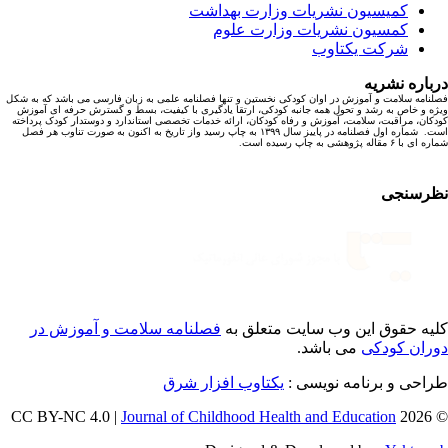
کمیسیون نشریات وزارت بهداشت
کمسیون نشریات وزارت علوم
شرکت یکتاوب
باره نشریه
نامه سلامت و آموزش در اوان کودکی نخستین و تنها فصلنامه علمی به زبان فارسی می باشد که به شکل
ه و خاص به رشد و تحول همه جانبه کودکی، ارتقا یادگیری با کیفیت، بسط و گسترش حرفه ای آموزش
کان، مراقبت، سلامت، آموزش و رفاه کودکان، ارائه خدمات تخصصی استاندارد و دوستدار کودک پرداخته
است. شماره اول فصلنامه در پاییز سال ۱۳۹۹ به چاپ رسید واز تاریخ به اکنون به صورت تناوب هر فصل
ا ۶ مقاله پژوهشی به چاپ رسیده است.
رسنجی
یه حقوق این وب سایت متعلق به
فصلنامه سلامت و آموزش در
ران کودکی
می باشد.
احی و برنامه نویسی :
یکتاوب افزار شرق
Journal of Childhood Health and Education
© 202