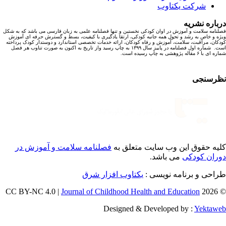
شرکت یکتاوب
باره نشریه
نامه سلامت و آموزش در اوان کودکی نخستین و تنها فصلنامه علمی به زبان فارسی می باشد که به شکل
ه و خاص به رشد و تحول همه جانبه کودکی، ارتقا یادگیری با کیفیت، بسط و گسترش حرفه ای آموزش
کان، مراقبت، سلامت، آموزش و رفاه کودکان، ارائه خدمات تخصصی استاندارد و دوستدار کودک پرداخته
است. شماره اول فصلنامه در پاییز سال ۱۳۹۹ به چاپ رسید واز تاریخ به اکنون به صورت تناوب هر فصل
ا ۶ مقاله پژوهشی به چاپ رسیده است.
رسنجی
یه حقوق این وب سایت متعلق به
فصلنامه سلامت و آموزش در
ران کودکی
می باشد.
احی و برنامه نویسی :
یکتاوب افزار شرق
Journal of Childhood Health and Education
© 202
Designed & Developed by :
Yektaw