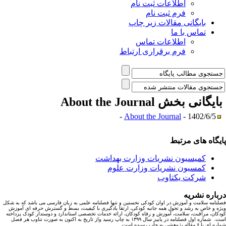
اطلاعات ثبت نام
فرم ثبت نام
بایگانی مقالات زیر چاپ
تماس با ما
اطلاعات تماس
فرم برقراری ارتباط
ایگانی بخش
About the Journal
About the Journal
- 1402/6/5 -
یگاه های مرتبط
کمیسیون نشریات وزارت بهداشت
کمسیون نشریات وزارت علوم
شرکت یکتاوب
باره نشریه
نامه سلامت و آموزش در اوان کودکی نخستین و تنها فصلنامه علمی به زبان فارسی می باشد که به شکل
ه و خاص به رشد و تحول همه جانبه کودکی، ارتقا یادگیری با کیفیت، بسط و گسترش حرفه ای آموزش
کان، مراقبت، سلامت، آموزش و رفاه کودکان، ارائه خدمات تخصصی استاندارد و دوستدار کودک پرداخته
است. شماره اول فصلنامه در پاییز سال ۱۳۹۹ به چاپ رسید واز تاریخ به اکنون به صورت تناوب هر فصل
ا ۶ مقاله پژوهشی به چاپ رسیده است.