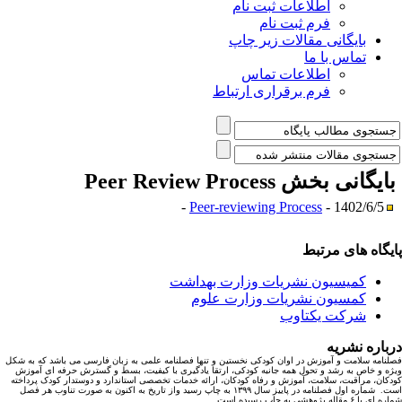
اطلاعات ثبت نام
فرم ثبت نام
بایگانی مقالات زیر چاپ
تماس با ما
اطلاعات تماس
فرم برقراری ارتباط
ایگانی بخش
Peer Review Process
Peer-reviewing Process
- 1402/6/5 -
یگاه های مرتبط
کمیسیون نشریات وزارت بهداشت
کمسیون نشریات وزارت علوم
شرکت یکتاوب
باره نشریه
نامه سلامت و آموزش در اوان کودکی نخستین و تنها فصلنامه علمی به زبان فارسی می باشد که به شکل
ه و خاص به رشد و تحول همه جانبه کودکی، ارتقا یادگیری با کیفیت، بسط و گسترش حرفه ای آموزش
کان، مراقبت، سلامت، آموزش و رفاه کودکان، ارائه خدمات تخصصی استاندارد و دوستدار کودک پرداخته
است. شماره اول فصلنامه در پاییز سال ۱۳۹۹ به چاپ رسید واز تاریخ به اکنون به صورت تناوب هر فصل
ا ۶ مقاله پژوهشی به چاپ رسیده است.