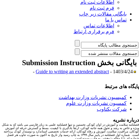
اطلاعات ثبت نام
فرم ثبت نام
بایگانی مقالات زیر چاپ
تماس با ما
اطلاعات تماس
فرم برقراری ارتباط
ایگانی بخش
Submission Instruction
Guide to writing an extended abstract
- 1403/4/24 -
یگاه های مرتبط
کمیسیون نشریات وزارت بهداشت
کمسیون نشریات وزارت علوم
شرکت یکتاوب
باره نشریه
نامه سلامت و آموزش در اوان کودکی نخستین و تنها فصلنامه علمی به زبان فارسی می باشد که به شکل
ه و خاص به رشد و تحول همه جانبه کودکی، ارتقا یادگیری با کیفیت، بسط و گسترش حرفه ای آموزش
کان، مراقبت، سلامت، آموزش و رفاه کودکان، ارائه خدمات تخصصی استاندارد و دوستدار کودک پرداخته
است. شماره اول فصلنامه در پاییز سال ۱۳۹۹ به چاپ رسید واز تاریخ به اکنون به صورت تناوب هر فصل
ا ۶ مقاله پژوهشی به چاپ رسیده است.