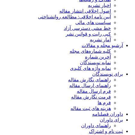
بار نشریه
ول اخلاقی انتشار مقاله
ین نامه اخلاقی: مطالعه روانشناختی
یاست های مالی
ط مشی دسترسی آزاد
ی رایت و قوانین نشر
ار نشریه
جله و مقالات
یه شماره‌های مجله
رین شماره
ایه نویسندگان
ایه واژه های کلیدی
یسندگان
هنمای نگارش مقاله
هنمای ارسال مقاله
م ارسال مقاله
رمت نگارش مقاله
م ها
ینه های ثبت مقاله
فصلنامه
وران
هنمای داوران
 و اشتراک