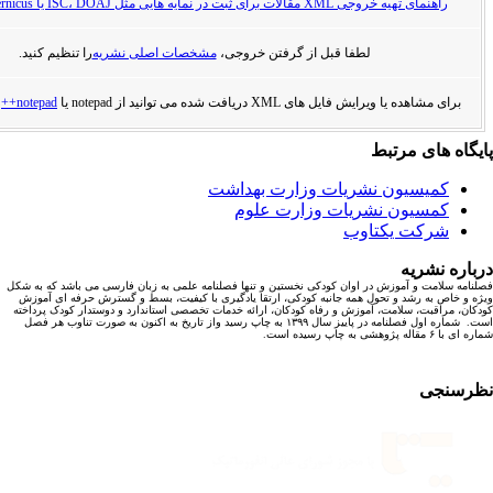
در نمایه هایی مثل ISC، DOAJ یا Index Cpoernicus
لطفا قبل از گرفتن خروجی،
مشخصات اصلی نشریه
را تنظیم کنید.
ل های XML دریافت شده می توانید از notepad یا
notepad++
استفاده کنید.
تبط
ن نشریات وزارت بهداشت
 نشریات وزارت علوم
کتاوب
زش در اوان کودکی نخستین و تنها فصلنامه علمی به زبان فارسی می باشد که به شکل
 تحول همه جانبه کودکی، ارتقا یادگیری با کیفیت، بسط و گسترش حرفه ای آموزش
مت، آموزش و رفاه کودکان، ارائه خدمات تخصصی استاندارد و دوستدار کودک پرداخته
است. شماره اول فصلنامه در پاییز سال ۱۳۹۹ به چاپ رسید واز تاریخ به اکنون به صورت تناوب هر فصل