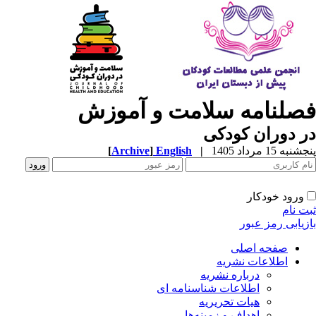
ه سلامت و آموزش
 کودکی
[
Archive
]
English
|
ر
ور
صلی
 نشریه
باره نشریه
لاعات شناسنامه ای
ات تحریریه
داف و زمینه‌ها