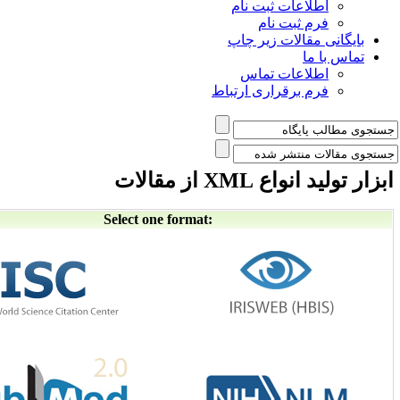
لاعات ثبت نام
م ثبت نام
 مقالات زیر چاپ
 ما
طلاعات تماس
م برقراری ارتباط
ع XML از مقالات
Select one format: