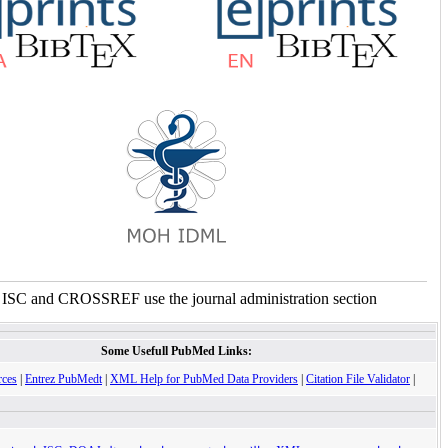
For ISC and CROSSREF use the journal administration sect
Some Usefull PubMed Links:
XML Resources
|
Entrez PubMedt
|
XML Help for PubMed Data Providers
|
Citation Fi