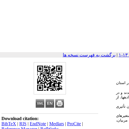
|
برگشت به فهرست نسخه ها
ا در استان
شدند و در
اده­ها، از
 تأثیری
تغیرهای
Download citation:
مربیان،
BibTeX
|
RIS
|
EndNote
|
Medlars
|
ProCite
|
Reference Manager
|
RefWorks