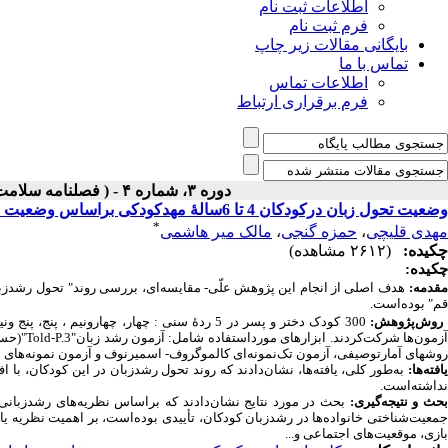
اطلاعات ثبت نام
فرم ثبت نام
بایگانی مقالات زیر چاپ
تماس با ما
اطلاعات تماس
فرم برقراری ارتباط
دوره ۳، شماره ۴ - ( فصلنامه سلامت و اموزش در اوان کودکی ۱۴۰۱ )
وضعیت تحول ‌زبان درکودکان 4 تا 6سالۀ مهدکودکی براساس وضعیت جمعیت‌شناختی خانواده‌ها در استان قم
*
مهدی قلیچی
،
حمزه گنجی
،
مالک میر هاشمی
چکیده:
(۲۶۱۲ مشاهده)
چکیده:
قدمه:
هدف اصلی از انجام این پژوهش علّی- مقایسه‌ای، بررسی روند"
قم" بوده‌است.
روش‌پژوهش:
300 کودک دختر و پسر در 5 ردۀ سنی : چهار، چها
زمون‌ها شرکت‌کردند. ابزارهای مورداستفاده شامل
:
آزمون رشد زبان"
Told-P.3
روش­های آمارتوصیفی، آزمون تک‌نمونه‌ای کالموگروف- اسمیرنوف و آزمون نمونه‌های 
یافته‌ها:
به‌طور کلی، یافته‌ها، نشان‌دادند که روند تحول رشدزبان در این کودکان، با
نداشته‌است.
حث و نتیجه‌گیری:
بحث در مورد نتایج نشان‌دادند که براساس‌ نظریه‌های‌ رشدزبا
معیت‌شناختی
خانواده‌ها در رشدزبان کودکان، تأییدی بوده‌است، بر اهمیت نظریه ی
بازی، موقعیت‌های اجتماعی و...