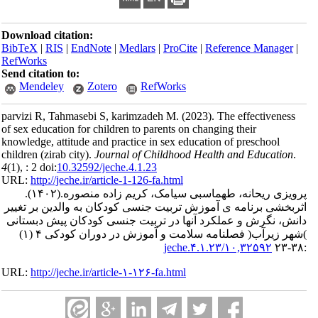
Download citation:
BibTeX
|
RIS
|
EndNote
|
Medlars
|
ProCite
|
Reference Manager
|
RefWorks
Send citation to:
Mendeley
Zotero
RefWorks
parvizi R, Tahmasebi S, karimzadeh M.
(2023).
The effectiveness
of sex education for children to parents on changing their
knowledge, attitude and practice in sex education of preschool
children (zirab city).
Journal of Childhood Health and Education
.
4
(1)
, : 2 doi:
10.32592/jeche.4.1.23
URL:
http://jeche.ir/article-1-126-fa.html
پرویزی ریحانه، طهماسبی سیامک، کریم زاده منصوره.
(۱۴۰۲).
اثربخشی برنامه ی آموزش تربیت جنسی کودکان به والدین بر تغییر
دانش، نگرش و عملکرد آنها در تربیت جنسی کودکان پیش دبستانی
)شهر زیرآب( فصلنامه سلامت و آموزش در دوران کودکی ۴ (۱)
۱۰,۳۲۵۹۲/jeche.۴.۱.۲۳
:۳۸-۲۳
URL:
http://jeche.ir/article-۱-۱۲۶-fa.html