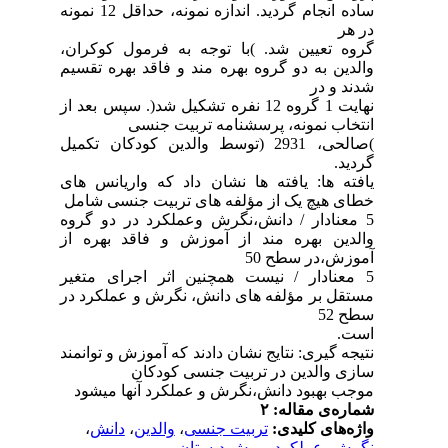
ساده انجام گردید. اندازه نمونه، حداقل 12 نمونه
در هر
گروه تعیین شد. )با توجه به فرمول کوکران،
والدین به دو گروه بهره مند و فاقد بهره تقسیم
شدند و در
نهایت 1 گروه 12 نفره تشکیل شد(. سپس بعد از
انتخاب نمونه، پرسشنامه تربیت جنسی
)صالحی، 2931 (توسط والدین کودکان تکمیل
گردید.
یافته ها: یافته ها نشان داد که واریانس های
خطای هیچ یک از مؤلفه های تربیت جنسی شامل
5 معنادار / دانش،نگرش وعملکرد در دو گروه
والدین بهره مند از آموزش و فاقد بهره از
آموزش،در سطح 50
5 معنادار / نیست همچنین اثر اجرای متغیر
مستقل بر مؤلفه های دانش، نگرش و عملکرد در
سطح 52
است.
نتیجه گیری: نتایج نشان دادند که آموزش و توانمند
سازی والدین در تربیت جنسی کودکان
موجب بهبود دانش،نگرش و عملکرد آنها میشود
شماره‌ی مقاله: ۲
واژه‌های کلیدی:
تربیت جنسی
،
والدین
،
دانش
،
نگرش
،
عملکرد و پیش دبستان