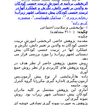
اثربخشی برنامه ی آموزش تربیت جنسی کودکان
به والدین بر تغییر دانش، نگرش و عملکرد آنها در
تربیت جنسی کودکان پیش دبستانی )شهر زیرآب(
۱
۱
*
ریحانه پرویزی
،
سیامک طهماسبی
،
منصوره
۱
کریم زاده
۱- توانبخشی و سلامت اجتماعی
چکیده:
(۳۱۱۰ مشاهده)
چکیده
مقدمه: پژوهش حاضر، اثربخشی آموزش تربیت
جنسی کودکان به والدین بر تغییر دانش، نگرش و
عملکرد آنها در تربیت جنسی کودکان پیش
دبستانی )شهر زیرآب( را مورد بررسی قرار می
دهد.
روش تحقیق: پژوهش حاضر از نظر هدف در
گروه پژوهش های کاربردی و از نظر روش جمع
آوری
داده ها،آزمایشی از نوع پیش آزمون،پس
آزمون،پیگیری )اندازه گیری مکرر(با گروه کنترل
بود.. جامعه
آماری این پژوهش مشتمل بر کلیه مادران
کودکان پیش دبستانی شهر زیراب بود. روش
نمونه گیری این
پژوهش به صورت نمونه گیری تصادفی خوشه ای