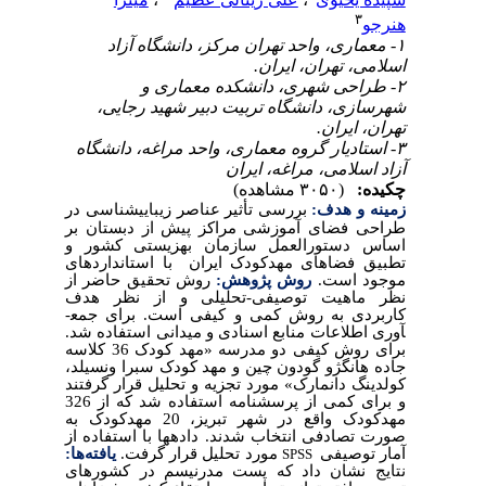
۳
هنرجو
۱- معماری، واحد تهران مرکز، دانشگاه آزاد
اسلامی، تهران، ایران.
۲- طراحی شهری، دانشکده معماری و
شهرسازی، دانشگاه تربیت دبیر شهید رجایی،
تهران، ایران.
۳- استادیار گروه معماری، واحد مراغه، دانشگاه
آزاد اسلامی، مراغه، ایران
چکیده:
(۳۰۵۰ مشاهده)
زمینه و هدف:
بررسی تأثیر عناصر زیبایی­شناسی در
طراحی فضای آموزشی مراکز پیش از دبستان بر
اساس دستورالعمل سازمان بهزیستی کشور و
تطبیق فضاهای مهدکودک ایران با استانداردهای
موجود است.
روش پژوهش:
روش تحقیق حاضر از
نظر ماهیت توصیفی-تحلیلی و از نظر هدف
کاربردی به روش کمی و کیفی است. برای جمع­
آوری اطلاعات منابع اسنادی و میدانی استفاده شد.
برای روش کیفی دو مدرسه «مهد کودک 36 کلاسه
جاده هانگژو گودون چین و مهد کودک سبرا ونسیلد،
کولدینگ دانمارک» مورد تجزیه و تحلیل قرار گرفتند
و برای کمی از پرسشنامه استفاده شد که از 326
مهدکودک واقع در شهر تبریز، 20 مهدکودک به
صورت تصادفی انتخاب شدند. داده­ها با استفاده از
آمار توصیفی
مورد تحلیل قرار گرفت.
یافته‌ها:
SPSS
نتایج نشان داد که پست ­مدرنیسم در کشورهای