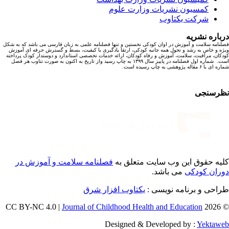
کمسیون نشریات وزارت علوم
شرکت یکتاوب
باره نشریه
نامه سلامت و آموزش در اوان کودکی نخستین و تنها فصلنامه علمی به زبان فارسی می باشد که به شکل
ه و خاص به رشد و تحول همه جانبه کودکی، ارتقا یادگیری با کیفیت، بسط و گسترش حرفه ای آموزش
کان، مراقبت، سلامت، آموزش و رفاه کودکان، ارائه خدمات تخصصی استاندارد و دوستدار کودک پرداخته
است. شماره اول فصلنامه در پاییز سال ۱۳۹۹ به چاپ رسید واز تاریخ به اکنون به صورت تناوب هر فصل
ا ۶ مقاله پژوهشی به چاپ رسیده است.
رسنجی
یه حقوق این وب سایت متعلق به
فصلنامه سلامت و آموزش در
ران کودکی
می باشد.
احی و برنامه نویسی :
یکتاوب افزار شرق
Journal of Childhood Health and Education
© 202
Designed & Developed by :
Yektaw