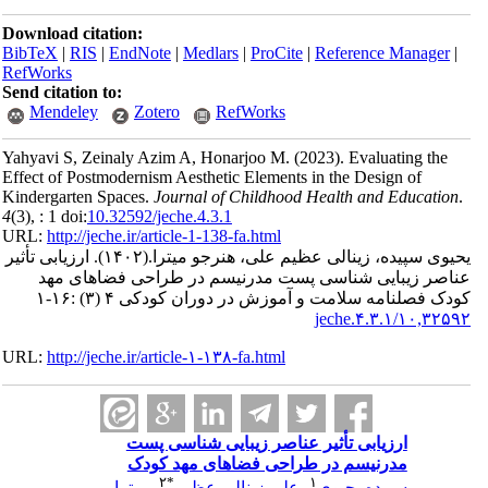
Download citation:
BibTeX
|
RIS
|
EndNote
|
Medlars
|
ProCite
|
Reference Manager
|
RefWorks
Send citation to:
Mendeley
Zotero
RefWorks
Yahyavi S, Zeinaly Azim A, Honarjoo M.
(2023).
Evaluating the
Effect of Postmodernism Aesthetic Elements in the Design of
Kindergarten Spaces.
Journal of Childhood Health and Education
.
4
(3)
, : 1 doi:
10.32592/jeche.4.3.1
URL:
http://jeche.ir/article-1-138-fa.html
یحیوی سپیده، زینالی عظیم علی، هنرجو میترا.
(۱۴۰۲).
ارزیابی تأثیر
عناصر زیبایی شناسی پست مدرنیسم در طراحی فضاهای مهد
کودک فصلنامه سلامت و آموزش در دوران کودکی ۴ (۳) :۱۶-۱
۱۰,۳۲۵۹۲/jeche.۴.۳.۱
URL:
http://jeche.ir/article-۱-۱۳۸-fa.html
ارزیابی تأثیر عناصر زیبایی شناسی پست
مدرنیسم در طراحی فضاهای مهد کودک
۲
*
۱
سپیده یحیوی
،
علی زینالی عظیم
،
میترا