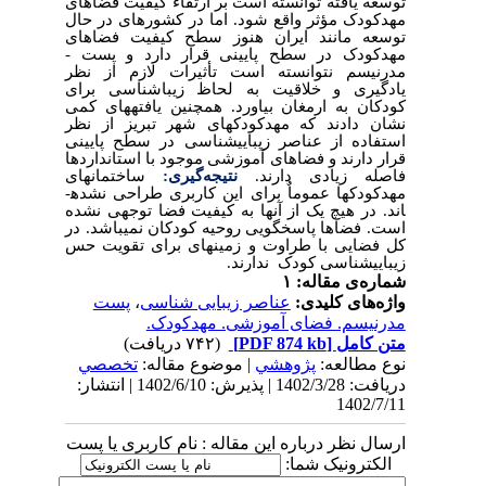
توسعه یافته توانسته است بر ارتقاء کیفیت فضاهای
مهدکودک مؤثر واقع شود. اما در کشورهای در حال
توسعه مانند ایران هنوز سطح کیفیت فضاهای
مهدکودک در سطح پایینی قرار دارد و پست ­
مدرنیسم نتوانسته است تأثیرات لازم از نظر
یادگیری و خلاقیت به لحاظ زیباشناسی برای
کودکان به ارمغان بیاورد. همچنین یافته­های کمی
نشان دادند که مهدکودک­های شهر تبریز از نظر
استفاده از عناصر زیبایی­شناسی در سطح پایینی
قرار دارند و فضاهای آموزشی موجود با استانداردها
فاصله زیادی دارند.
نتیجه‌گیری:
ساختمانهای
مهدکودک­ها عموماٌ برای این کاربری طراحی نشده­
اند. در هیچ یک از آن­ها به کیفیت فضا توجهی نشده
است. فضاها پاسخگویی روحیه کودکان نمی­باشد. در
کل فضایی با طراوت و زمینه­ای برای تقویت حس
زیبایی­شناسی کودک ندارند.
شماره‌ی مقاله: ۱
واژه‌های کلیدی:
عناصر زیبایی شناسی
،
پست
مدرنیسم. فضای آموزشی. مهدکودک.
متن کامل
[PDF 874 kb]
(۷۴۲ دریافت)
نوع مطالعه:
پژوهشي
| موضوع مقاله:
تخصصي
دریافت: 1402/3/28 | پذیرش: 1402/6/10 | انتشار:
1402/7/11
ارسال نظر درباره این مقاله : نام کاربری یا پست
الکترونیک شما: