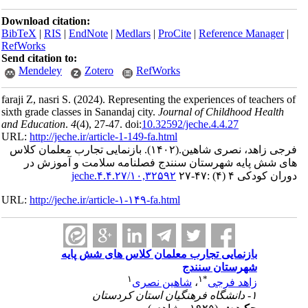
Download citation:
BibTeX
|
RIS
|
EndNote
|
Medlars
|
ProCite
|
Reference Manager
|
RefWorks
Send citation to:
Mendeley
Zotero
RefWorks
faraji Z, nasri S.
(2024).
Representing the experiences of teachers of
sixth grade classes in Sanandaj city.
Journal of Childhood Health
and Education
.
4
(4)
, 27-47. doi:
10.32592/jeche.4.4.27
URL:
http://jeche.ir/article-1-149-fa.html
فرجی زاهد، نصری شاهین.
(۱۴۰۲).
بازنمایی تجارب معلمان کلاس
های شش پایه شهرستان سنندج فصلنامه سلامت و آموزش در
دوران کودکی ۴ (۴) :۴۷-۲۷
۱۰,۳۲۵۹۲/jeche.۴.۴.۲۷
URL:
http://jeche.ir/article-۱-۱۴۹-fa.html
بازنمایی تجارب معلمان کلاس های شش پایه
شهرستان سنندج
۱
۱
*
زاهد فرجی
،
شاهین نصری
۱- دانشگاه فرهنگیان استان کردستان