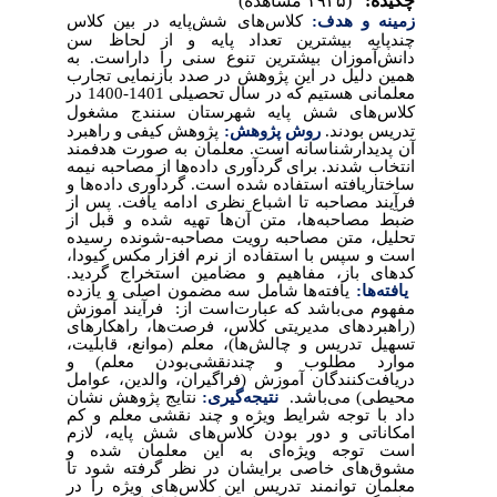
چکیده:
(۱۹۲۵ مشاهده)
زمینه و هدف:
کلاس
های شش‌پایه در بین کلاس
چندپایه بیشترین تعداد پایه و از لحاظ سن
دانش
آموزان بیشترین تنوع سنی را داراست. به
همین دلیل در این پژوهش در صدد بازنمایی تجارب
معلمانی هستیم که در سال تحصیلی 1401-1400 در
کلاس
های شش
پایه شهرستان سنندج مشغول
تدریس بودند.
روش پژوهش:
پژوهش کیفی و راهبرد
آن پدیدارشناسانه است. معلمان به صورت هدفمند
انتخاب شدند. برای گردآوری داده
ها از مصاحبه نیمه
ساختاریافته استفاده شده است. گردآوری داده
ها و
فرآِیند مصاحبه تا اشباع نظری ادامه یافت. پس از
ضبط مصاحبه
ها، متن آن
ها تهیه شده و قبل از
تحلیل، متن مصاحبه رویت مصاحبه-شونده رسیده
است و سپس با استفاده از نرم افزار مکس کیودا،
کدهای باز، مفاهیم و مضامین استخراج گردید.
یافته‌ها:
یافته
ها شامل سه مضمون اصلی و یازده
مفهوم می
باشد که عبارت
است از: فرآیند آموزش
(راهبردهای مدیریتی کلاس، فرصت
ها، راهکارهای
تسهیل تدریس و چالش
ها)، معلم (موانع، قابلیت،
موارد مطلوب و چندنقشی
بودن معلم) و
دریافت
کنندگان آموزش (فراگیران، والدین، عوامل
محیطی) می
باشد.
نتیجه‌گیری:
نتایج پژوهش نشان
داد با توجه شرایط ویژه و چند نقشی معلم و کم
امکاناتی و دور بودن کلاس
های شش پایه، لازم
است توجه ویژه
ای به این معلمان شده و
مشوق
های خاصی برایشان در نظر گرفته شود تا
معلمان توانمند تدریس این کلاس
های ویژه را در