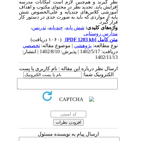
نظر گیرند و هم
چنین لازم است امکانات مدرسه
افزایش یابد. تجدید نظر در محتوای مکتوب و اهداف
آموزشی کلاس
های چندپایه و علی
الخصوص شش
پایه از مواردی که باید به صورت جدی در دستور کار
قرار گیرد.
واژه‌های کلیدی:
شش پایه
،
چندپایه
،
تدریس
،
مدارس روستایی
متن کامل
[PDF 1203 kb]
(۱۰۶۰ دریافت)
نوع مطالعه:
پژوهشي
| موضوع مقاله:
تخصصي
دریافت: 1402/5/17 | پذیرش: 1402/8/10 | انتشار:
1402/11/13
ارسال نظر درباره این مقاله : نام کاربری یا پست
الکترونیک شما:
ارسال پیام به نویسنده مسئول