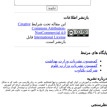
بازنشر اطلاعات
این مقاله تحت شرایط
Creative
Commons Attribution-
NonCommercial 4.0
International License
قابل
بازنشر است.
یگاه های مرتبط
کمیسیون نشریات وزارت بهداشت
کمسیون نشریات وزارت علوم
شرکت یکتاوب
باره نشریه
نامه سلامت و آموزش در اوان کودکی نخستین و تنها فصلنامه علمی به زبان فارسی می باشد که به شکل
ه و خاص به رشد و تحول همه جانبه کودکی، ارتقا یادگیری با کیفیت، بسط و گسترش حرفه ای آموزش
کان، مراقبت، سلامت، آموزش و رفاه کودکان، ارائه خدمات تخصصی استاندارد و دوستدار کودک پرداخته
است. شماره اول فصلنامه در پاییز سال ۱۳۹۹ به چاپ رسید واز تاریخ به اکنون به صورت تناوب هر فصل
ا ۶ مقاله پژوهشی به چاپ رسیده است.
رسنجی