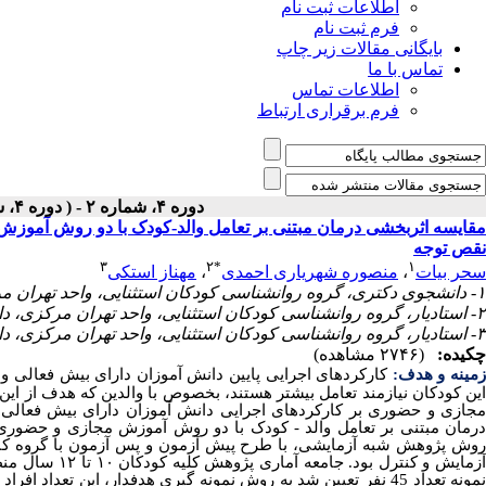
اطلاعات ثبت نام
فرم ثبت نام
بایگانی مقالات زیر چاپ
تماس با ما
اطلاعات تماس
فرم برقراری ارتباط
دوره ۴، شماره ۲ - ( دوره ۴، شماره ۲ (پیاپی ۱۲) ۱۴۰۲ )
مقایسه اثربخشی درمان مبتنی بر تعامل والد-کودک با دو روش آموزش
نقص توجه
۳
۲
*
۱
سحر بیات
،
منصوره شهریاری احمدی
،
مهناز استکی
۱- دانشجوی دکتری، گروه روانشناسی کودکان استثنایی، واحد تهران مرکزی، دانشگاه آزاد اسالمی، تهران، ایران
۲- استادیار، گروه روانشناسی کودکان استثنایی، واحد تهران مرکزی، دانشگاه آزاد اسالمی، تهران، ایران (نویسنده مسئول)
۳- استادیار، گروه روانشناسی کودکان استثنایی، واحد تهران مرکزی، دانشگاه آزاد اسالمی، تهران، ایران
چکیده:
(۲۷۴۶ مشاهده)
مینه و هدف:
کارکردهای اجرایی پایین دانش آموزان دارای بیش فعالی و
این کودکان نیازمند تعامل بیشتر هستند، بخصوص با والدین که هدف از ای
جازی و حضوری بر کارکردهای اجرایی دانش آموزان دارای بیش فعالی
درمان مبتنی بر تعامل والد - کودک با دو روش آموزش مجازی و حضوری 
روش پژوهش شبه آزمایشی، با طرح پیش آزمون و پس آزمون با گروه کنتر