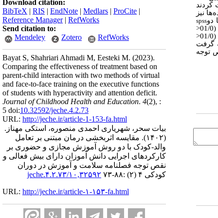
Download citation:
 کردند
BibTeX
|
RIS
|
EndNote
|
Medlars
|
ProCite
|
روش تجزیه و تحلیل داده‌ها نیز
Reference Manager
|
RefWorks
 دو
spss
Send citation to:
<
<
Mendeley
Zotero
RefWorks
ه گرفت
ص توجه
Bayat S, Shahriari Ahmadi M, Eesteki M.
(2023).
Comparing the effectiveness of treatment based on
parent-child interaction with two methods of virtual
and face-to-face training on the executive functions
of students with hyperactivity and attention deficit.
Journal of Childhood Health and Education
.
4
(2)
, :
5 doi:
10.32592/jeche.4.2.73
URL:
http://jeche.ir/article-1-153-fa.html
بیات سحر، شهریاری احمدی منصوره، استکی مهناز.
(۱۴۰۲).
مقایسه اثربخشی درمان مبتنی بر تعامل
والد-کودک با دو روش آموزش مجازی و حضوری بر
کارکردهای اجرایی دانش آموزان دارای بیش فعالی و
نقص توجه فصلنامه سلامت و آموزش در دوران
کودکی ۴ (۲) :۸۸-۷۳
۱۰,۳۲۵۹۲/jeche.۴.۲.۷۳
URL:
http://jeche.ir/article-۱-۱۵۳-fa.html