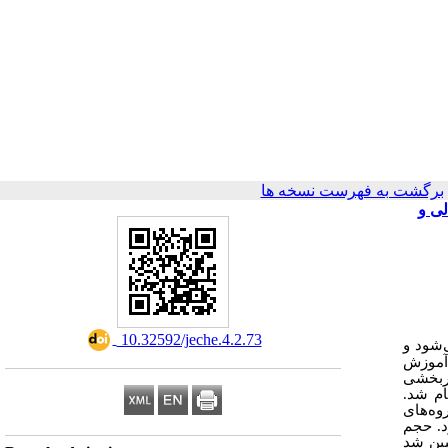
برگشت به فهرست نسخه ها
لی و
‎ 10.32592/jeche.4.2.73
‌شود و
 آموزش
ربخشی
ام شد.
وه‌های
ی و نقص توجه بود. حجم
د به روش همتاسازی در سه گروه تقسیم شدند که تعداد هر گروه 15 نفر تعیین شد