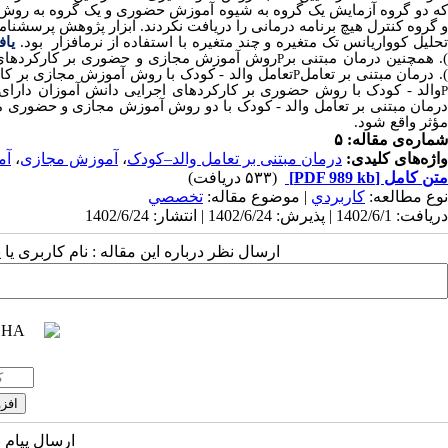
که دو گروه آزمایش یک گروه به شیوه آموزش حضوری و یک گروه به روش آم
حلیل کوواریانس تک متغیره و چند متغیره با استفاده از نرمافزار
بود.
یاف
. همچنین درمان مبتنی بر
روش آموزش مجازی و حضوری بر کارکردهای اجر
P
. درمان مبتنی بر تعامل
تعامل والد - کودک با روش آموزش مجازی بر کارک
P
والد - کودک با روش حضوری بر کارکردهای اجرایی دانش آموزان دارای بی
درمان مبتنی بر تعامل والد - کودک با دو روش آموزش مجازی و حضوری می
مؤثر واقع شود.
شماره‌ی مقاله: ۵
واژه‌های کلیدی:
درمان مبتنی بر تعامل والد–کودک
،
آموزش مجازی
،
آم
متن کامل
[PDF 989 kb]
(۵۳۳ دریافت)
نوع مطالعه:
كاربردي
| موضوع مقاله:
تخصصي
دریافت: 1402/6/1 | پذیرش: 1402/6/24 | انتشار: 1402/6/24
ارسال نظر درباره این مقاله : نام کاربری ی
ارسال پیام 