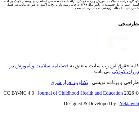
کان، مراقبت، سلامت، آموزش و رفاه کودکان، ارائه خدمات تخصصی استاندارد و دوستدار کودک پرداخته
است. شماره اول فصلنامه در پاییز سال ۱۳۹۹ به چاپ رسید واز تاریخ به اکنون به صورت تناوب هر فصل
ا ۶ مقاله پژوهشی به چاپ رسیده است.
رسنجی
یه حقوق این وب سایت متعلق به
فصلنامه سلامت و آموزش در
ران کودکی
می باشد.
احی و برنامه نویسی :
یکتاوب افزار شرق
Journal of Childhood Health and Education
© 202
Designed & Developed by :
Yektaw