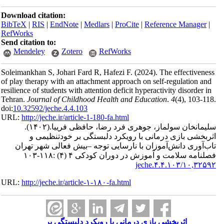
Download citation:
BibTeX
|
RIS
|
EndNote
|
Medlars
|
ProCite
|
Reference Manager
|
RefWorks
Send citation to:
Mendeley
Zotero
RefWorks
Soleimankhan S, Johari Fard R, Hafezi F.
(2024).
The effectiveness
of play therapy with an attachment approach on self-regulation and
resilience of students with attention deficit hyperactivity disorder in
Tehran.
Journal of Childhood Health and Education
.
4
(4)
, 103-118.
doi:
10.32592/jeche.4.4.103
URL:
http://jeche.ir/article-1-180-fa.html
سلیمانخان سولماز، جوهری فرد رضا، حافظی فرییا.
(۱۴۰۲).
اثربخشی بازی درمانی با رویکرد دلبستگی بر خودتنظیمی و
تاب‌آوری دانش‌آموزان با نارسایی توجه –بیش فعالی شهر تهران
فصلنامه سلامت و آموزش در دوران کودکی ۴ (۴) :۱۱۸-۱۰۳
۱۰,۳۲۵۹۲/jeche.۴.۴.۱۰۳
URL:
http://jeche.ir/article-۱-۱۸۰-fa.html
اثربخشی بازی درمانی با رویکرد دلبستگی بر