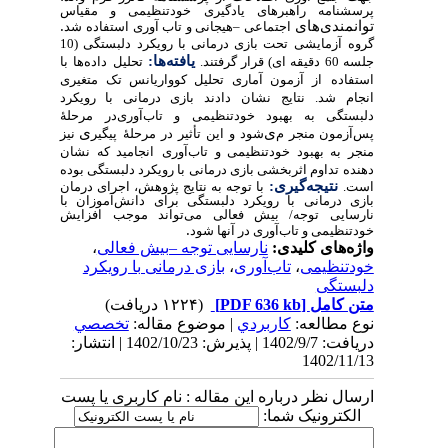
پرسشنامه راهبرهای یادگیری خودتنظیمی و مقیاس
توانمندی‌های
.
اجتماعی
–
هیجانی و تاب آوری استفاده شد
گروه
آزمایشی تحت بازی درمانی با رویکرد دلبستگی (10
یافته‌ها:
جلسه 60 دقیقه ای) قرار گرفتند.
تحلیل
داده‌ها
با
استفاده
از
آزمون آماری تحلیل کوواریانس تک متغیری
انجام
شد. نتایج
نشان
دادند
بازی درمانی با رویکرد
دلبستگی به بهبود خودتنظیمی و تاب‌آوری‌در
مرحلۀ
ی
ی
پس‌آزمون منجر
م
‌شود و
این
تأثیر
در
مرحلۀ
پیگیر
نیز
منجر به بهبود خودتنظیمی و تاب‌آوری
انجامید که نشان
دهنده
تداوم اثربخشی بازی درمانی با رویکرد دلبستگی بوده
نتیجه‌گیری:
است.
با توجه به نتایج پژوهش، اجرای درمان
بازی درمانی با رویکرد دلبستگی برای دانش‌آموزان با
نارسایی توجه/ بیش فعالی می‌تواند موجب افزایش
.
خودتنظیمی و تاب‌آوری در آنها شود
واژه‌های کلیدی:
نارسایی توجه –بیش فعالی
،
خودتنظیمی
،
تاب‌آوری
،
بازی درمانی با رویکرد
دلبستگی
متن کامل
[PDF 636 kb]
(۱۲۲۴ دریافت)
نوع مطالعه:
كاربردي
| موضوع مقاله:
تخصصي
دریافت: 1402/9/7 | پذیرش: 1402/10/23 | انتشار:
1402/11/13
ارسال نظر درباره این مقاله : نام کاربری یا پست
الکترونیک شما: