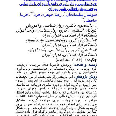
خودتنظیمی و تاب‌آوری دانش‌آموزان با نارسایی
توجه –بیش فعالی شهر تهران
۲
*
۱
سولماز سلیمانخان
،
رضا جوهری فرد
،
فرییا
۳
حافظی
۱- دانشجوی دکتری روان‌شناسی و آموزش
کودکان استثنایی، گروه روان‌شناسی، واحد اهواز،
دانشگاه آزاد اسلامی، اهواز، ایران
۲- استادیار، گروه روان‌شناسی، واحد اهواز،
دانشگاه آزاد اسلامی، اهواز، ایران.
۳- دانشیار گروه روان‌شناسی، واحد اهواز،
دانشگاه آزاد اسلامی، اهواز، ایران
چکیده:
(۲۰۸۴ مشاهده)
زمینه و هدف:
پژوهش حاضربا هدف بررسی اثربخشی
بازی درمانی با رویکرد دلبستگی بر خودتنظیمی و تاب‌آوری
دانش‌آموزان پسر با نارسایی توجه
–
بیش فعال اجرا شد.
روش پژوهش:
این پژوهش، از نظر هدف از نوع تحقیقات
کاربردی بوده که از نوع نیمه آزمایشی دارای پیش آزمون-
می‌باشد
پس آزمون و گروه گواه و دوره پیگیری دو ماهه
.
جامعه آماری پژوهش حاضر را کلیه دانش آموزان پسر 9تا
نشانه‌های
11 ساله دوره ابتدایی که به دلیل داشتن
اختلال
نارسایی توجه / بیش فعالی در سال تحصیلی 1402-1401 به
ی
ک
مراکز مشاوره و روانشناس
مراجعه
ردند، تشکیل
می‌دهند
نمونه
،
. برای انتخاب
تحقیق
تعداد20 نفر برای هر
گروه به شکل نمونه گیری هدفمند انتخاب شده و به شکل
گمارش تصادفی در دو گروه آزمایش و گواه قرار داده شدند.
جهت جمع آوری اطلاعات از پرسشنامه کانرز فرم والد،