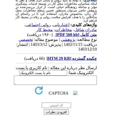
نتیجه‌گیری:
با توجه به تأیید روایی و پایایی ابزار هدف و نظر به
اینکه شناسایی مخاطرات محلّ کار در توسعه خدمات پیشگیری
مؤثر و مداخله زودهنگام حیاتی است، از ابزار بررسی‌شده در
پژوهش حاضر می‌توان به‌منظور تخمین سطح مخاطرات محلّ
کار زنان، به‌خصوص مادران، استفاده کرد تا در راستای آن
مداخلاتی را با هدف افزایش سلامت روانی و رفاه در محیط کار
فراهم کرد.
واژه‌های کلیدی:
اعتباریابی
،
روانی اجتماعی
،
مادران شاغل
،
مخاطرات
،
محیط کار
متن کامل
[PDF 560 kb]
(۱۹۶۰ دریافت)
نوع مطالعه:
پژوهشي
| موضوع مقاله:
تخصصي
دریافت: 1402/11/15 | پذیرش: 1403/3/12 | انتشار:
1403/12/10
چکیده گسترده [HTM 29 KB]
(66 دریافت)
ارسال نظر درباره این مقاله : نام کاربری یا پست
الکترونیک شما: