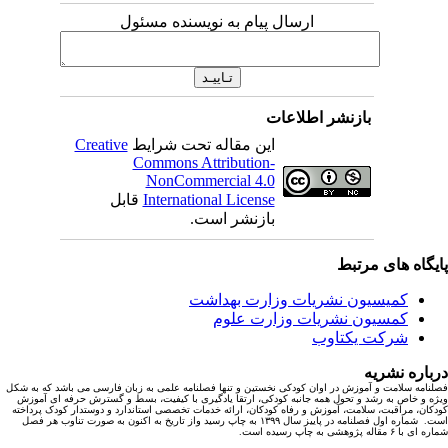
ارسال پیام به نویسنده مسئول
بازنشر اطلاعات
این مقاله تحت شرایط
Creative
Commons Attribution-
NonCommercial 4.0
International License
قابل
بازنشر است.
یگاه های مرتبط
کمیسیون نشریات وزارت بهداشت
کمسیون نشریات وزارت علوم
شرکت یکتاوب
باره نشریه
نامه سلامت و آموزش در اوان کودکی نخستین و تنها فصلنامه علمی به زبان فارسی می باشد که به شکل
ه و خاص به رشد و تحول همه جانبه کودکی، ارتقا یادگیری با کیفیت، بسط و گسترش حرفه ای آموزش
کان، مراقبت، سلامت، آموزش و رفاه کودکان، ارائه خدمات تخصصی استاندارد و دوستدار کودک پرداخته
است. شماره اول فصلنامه در پاییز سال ۱۳۹۹ به چاپ رسید واز تاریخ به اکنون به صورت تناوب هر فصل
ا ۶ مقاله پژوهشی به چاپ رسیده است.