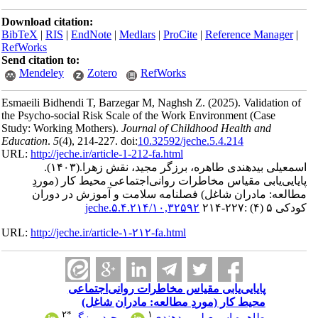
Download citation:
BibTeX
|
RIS
|
EndNote
|
Medlars
|
ProCite
|
Reference Manager
|
RefWorks
Send citation to:
Mendeley
Zotero
RefWorks
Esmaeili Bidhendi T, Barzegar M, Naghsh Z.
(2025).
Validation of
the Psycho-social Risk Scale of the Work Environment (Case
Study: Working Mothers).
Journal of Childhood Health and
Education
.
5
(4)
, 214-227. doi:
10.32592/jeche.5.4.214
URL:
http://jeche.ir/article-1-212-fa.html
اسمعیلی بیدهندی طاهره، برزگر مجید، نقش زهرا.
(۱۴۰۳).
پایایی‌یابی مقیاس مخاطرات روانی‌اجتماعی محیط کار (موردِ
مطالعه: مادران شاغل) فصلنامه سلامت و آموزش در دوران
کودکی ۵ (۴) :۲۲۷-۲۱۴
۱۰,۳۲۵۹۲/jeche.۵.۴.۲۱۴
URL:
http://jeche.ir/article-۱-۲۱۲-fa.html
پایایی‌یابی مقیاس مخاطرات روانی‌اجتماعی
محیط کار (موردِ مطالعه: مادران شاغل)
۲
*
۱
طاهره اسمعیلی بیدهندی
،
مجید برزگر