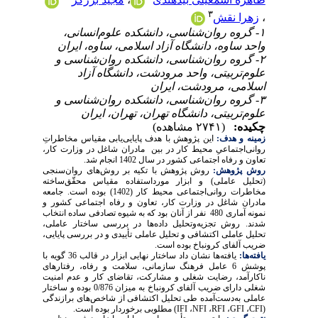
۳
،
زهرا نقش
۱- گروه روان‌شناسی، دانشکده علوم‌انسانی،
واحد ساوه، دانشگاه آزاد اسلامی، ساوه، ایران
۲- گروه روان‌شناسی، دانشکده روان‌شناسی و
علوم‌تربیتی، واحد مرودشت، دانشگاه آزاد
اسلامی، مرودشت، ایران
۳- گروه روان‌شناسی، دانشکده روان‌شناسی و
علوم‌تربیتی، دانشگاه تهران، تهران، ایران
چکیده:
(۲۷۴۱ مشاهده)
زمینه و هدف:
این پژوهش با هدف پایایی‌یابی مقیاس مخاطراتِ
روانی‌اجتماعیِ محیط کار در بین مادران شاغل در وزارت کار،
تعاون و رفاه اجتماعی کشور در سال 1402 انجام شد.
روش پژوهش:
روش پژوهش با تکیه بر روش‌های روان‌سنجی
(تحلیل عاملی) و ابزار مورداستفاده مقیاس محقّق‌ساخته
مخاطرات روانی‌اجتماعی محیط کار (1402) بوده است. جامعه
مادران شاغل در وزارت کار، تعاون و رفاه اجتماعی کشور و
نمونه آماری 480 نفر از آنان بود که به شیوه تصادفی ساده انتخاب
شدند. روش تجزیه‌وتحلیل داده‌ها در بررسی ساختار عاملی،
تحلیل عاملی اکتشافی و تحلیل عاملی تأییدی و در بررسی پایایی،
ضریب آلفای کرونباخ بوده است.
یافته‌ها:
یافته‌ها نشان داد ساختار نهایی ابزار در قالب 36 گویه با
پوشش 6 عامل فرهنگ سازمانی، سلامت و رفاه، رفتارهای
ناکارآمد، رضایت شغلی و مشارکت، تقاضای کار و عدم امنیت
شغلی دارای ضریب آلفای کرونباخ به میزان 0/876 بوده و ساختار
عاملی به‌دست‌آمده طی تحلیل اکتشافی از شاخص‌های برازندگی
(
CFI
،
GFI
،
RFI
،
NFI
،
IFI
) مطلوبی برخوردار بوده است.