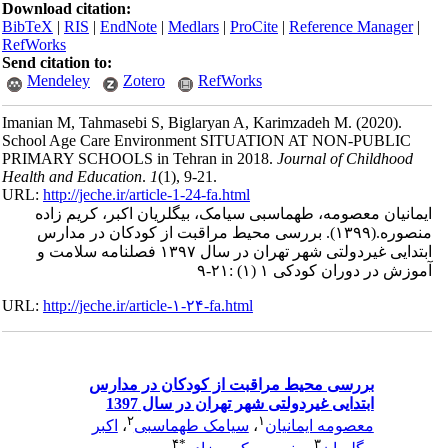
Download citation:
BibTeX
|
RIS
|
EndNote
|
Medlars
|
ProCite
|
Reference Manager
|
RefWorks
Send citation to:
Mendeley
Zotero
RefWorks
Imanian M, Tahmasebi S, Biglaryan A, Karimzadeh M.
(2020).
School Age Care Environment SITUATION AT NON-PUBLIC
PRIMARY SCHOOLS in Tehran in 2018.
Journal of Childhood
Health and Education
.
1
(1)
, 9-21.
URL:
http://jeche.ir/article-1-24-fa.html
ایمانیان معصومه، طهماسبی سیامک، بیگلریان اکبر، کریم زاده
منصوره.
(۱۳۹۹).
بررسی محیط مراقبت از کودکان در مدارس
ابتدایی غیردولتی شهر تهران در سال ۱۳۹۷ فصلنامه سلامت و
آموزش در دوران کودکی ۱ (۱) :۲۱-۹
URL:
http://jeche.ir/article-۱-۲۴-fa.html
بررسی محیط مراقبت از کودکان در مدارس
ابتدایی غیردولتی شهر تهران در سال 1397
۲
۱
معصومه ایمانیان
،
سیامک طهماسبی
،
اکبر
۴
*
۳