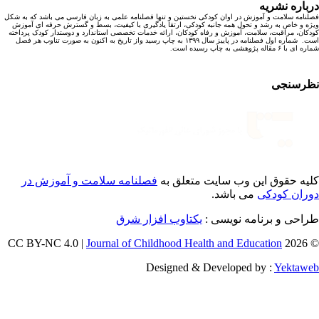
باره نشریه
نامه سلامت و آموزش در اوان کودکی نخستین و تنها فصلنامه علمی به زبان فارسی می باشد که به شکل
ه و خاص به رشد و تحول همه جانبه کودکی، ارتقا یادگیری با کیفیت، بسط و گسترش حرفه ای آموزش
کان، مراقبت، سلامت، آموزش و رفاه کودکان، ارائه خدمات تخصصی استاندارد و دوستدار کودک پرداخته
است. شماره اول فصلنامه در پاییز سال ۱۳۹۹ به چاپ رسید واز تاریخ به اکنون به صورت تناوب هر فصل
ا ۶ مقاله پژوهشی به چاپ رسیده است.
رسنجی
یه حقوق این وب سایت متعلق به
فصلنامه سلامت و آموزش در
ران کودکی
می باشد.
احی و برنامه نویسی :
یکتاوب افزار شرق
Journal of Childhood Health and Education
© 202
Designed & Developed by :
Yektaw