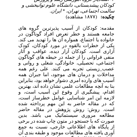
کودکان پیشدبستانی، دانشگاه علوم توانبخشی و
سالمت اجتماعی، تهران، * ایران.
چکیده:
(۱۸۷۷ مشاهده)
مقدمه: کودکان از آسیب پذیرترین گروه های
جامعه هستند و خطر تعرض افراد گوناگون در
خانواده یا اجتماع، همواره آن ها را تهدید می کند.
یکی از خطرات بالقوه در مورد کودکان، کودک
آزاری است. کودکان آزار دیده، عواقب و آثار
منفی فراوانی را از جمله در حیطه های گوناگون
اجتماعی، تحصیلی، خانوادگی، شغلی و روانی و
عصب_زیستی تجربه می کنند. علی رغم همه
مداخلات و درمان های موجود، اما جبران همه
آسیب های وارده امری دشوار خواهد بود، بنابراین
بنا به آنچه مطالعات علمی نشان داده اند، بهترین
اقدام، پیشگیری از وقوع این آسیب است، و
لازمه این امر شناسایی عوامل خطرساز است،
که در مقاله حاضر به این مهم پرداخته شده
است. روش: روش پژوهش در مقاله حاضر
مطالعه مروری سیستماتیک می باشد. بدین
صورت که با جستجو در متون چاپ شده در برخی
از پایگاه های اطلاعاتی خارجی، نسبت به جمع
آوری یافته های مطالعات موجود و طبقه بندی آن