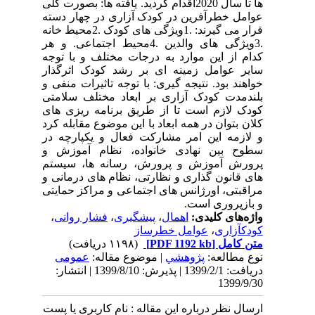
ها تا سال 2020اقدام گردید. یافته ها: بصورت کلی
عوامل خطرآفرین در کودک آزاری در چهار دسته
قرار می گیرند: .1ویژگی های کودک .2محیط خانه
.3ویژگی های والدین .4محیط اجتماعی. و هر
کدام از این موارد به درجات مختلف و با توجه
سایر عوامل زمینه ای بر رشد کودک اثرگذار
خواهند بود. نتیجه گیری: با توجه تاثیرات منفی و
بلندمدت کودک آزاری بر ابعاد مختلف سلامتی
کودک لازم است تا از طریق برنامه ریزی های
کلان بتوان در همه ابعاد با این موضوع مقابله کرد
و لازمه این امر مشارکت فعال و یکپارچه در
سطوح بین نهادی خانواده، نظام آموزش و
پرورش آموزش و پرورش، رسانه ها، سیستم
های قانون گذاری و نظارتی، نظام های درمانی و
مراقبتی، اورژانس های اجتماعی و مراکز حمایتی
و بازپروری است.
واژه‌های کلیدی:
اهمال
،
پیشگیری
،
فشار روانی
،
کودکآزاری
،
عوامل خطرساز
متن کامل
[PDF 1192 kb]
(۱۱۹۸ دریافت)
نوع مطالعه:
پژوهشي
| موضوع مقاله:
عمومى
دریافت: 1399/2/1 | پذیرش: 1399/8/10 | انتشار:
1399/9/30
ارسال نظر درباره این مقاله : نام کاربری یا پست