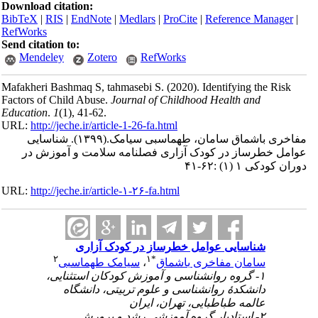
Download citation:
BibTeX
|
RIS
|
EndNote
|
Medlars
|
ProCite
|
Reference Manager
|
RefWorks
Send citation to:
Mendeley
Zotero
RefWorks
Mafakheri Bashmaq S, tahmasebi S.
(2020).
Identifying the Risk
Factors of Child Abuse.
Journal of Childhood Health and
Education
.
1
(1)
, 41-62.
URL:
http://jeche.ir/article-1-26-fa.html
مفاخری باشماق سامان، طهماسبی سیامک.
(۱۳۹۹).
شناسایی
عوامل خطرساز در کودک آزاری فصلنامه سلامت و آموزش در
دوران کودکی ۱ (۱) :۶۲-۴۱
URL:
http://jeche.ir/article-۱-۲۶-fa.html
شناسایی عوامل خطرساز در کودک آزاری
۲
۱
*
سامان مفاخری باشماق
،
سیامک طهماسبی
۱- گروه روانشناسی و آموزش کودکان استثنایی،
دانشکدۀ روانشناسی و علوم تربیتی، دانشگاه
عالمه طباطبایی، تهران، ایران
۲- استادیار گروه آموزشی رشد و پرورش