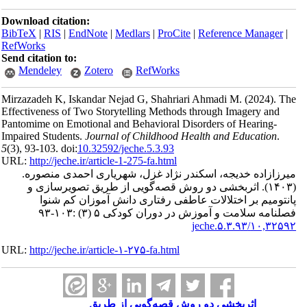
Download citation:
BibTeX
|
RIS
|
EndNote
|
Medlars
|
ProCite
|
Reference Manager
|
RefWorks
Send citation to:
Mendeley
Zotero
RefWorks
Mirzazadeh K, Iskandar Nejad G, Shahriari Ahmadi M.
(2024).
The
Effectiveness of Two Storytelling Methods through Imagery and
Pantomime on Emotional and Behavioral Disorders of Hearing-
Impaired Students.
Journal of Childhood Health and Education
.
5
(3)
, 93-103. doi:
10.32592/jeche.5.3.93
URL:
http://jeche.ir/article-1-275-fa.html
میرزازاده خدیجه، اسکندر نژاد غزل، شهریاری احمدی منصوره.
(۱۴۰۳).
اثربخشی دو روش قصه‌گویی از طریق تصویرسازی و
پانتومیم بر اختلالات عاطفی رفتاری دانش آموزان کم شنوا
فصلنامه سلامت و آموزش در دوران کودکی ۵ (۳) :۱۰۳-۹۳
۱۰,۳۲۵۹۲/jeche.۵.۳.۹۳
URL:
http://jeche.ir/article-۱-۲۷۵-fa.html
اثربخشی دو روش قصه‌گویی از طریق