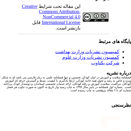
این مقاله تحت شرایط
Creative
Commons Attribution-
NonCommercial 4.0
International License
قابل
بازنشر است.
یگاه های مرتبط
کمیسیون نشریات وزارت بهداشت
کمسیون نشریات وزارت علوم
شرکت یکتاوب
باره نشریه
نامه سلامت و آموزش در اوان کودکی نخستین و تنها فصلنامه علمی به زبان فارسی می باشد که به شکل
ه و خاص به رشد و تحول همه جانبه کودکی، ارتقا یادگیری با کیفیت، بسط و گسترش حرفه ای آموزش
کان، مراقبت، سلامت، آموزش و رفاه کودکان، ارائه خدمات تخصصی استاندارد و دوستدار کودک پرداخته
است. شماره اول فصلنامه در پاییز سال ۱۳۹۹ به چاپ رسید واز تاریخ به اکنون به صورت تناوب هر فصل
ا ۶ مقاله پژوهشی به چاپ رسیده است.
رسنجی