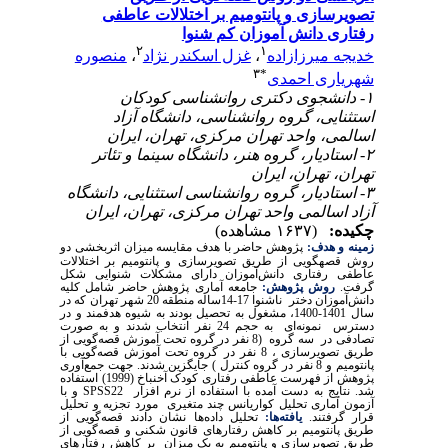
تصویرسازی و پانتومیم بر اختلالات عاطفی
رفتاری دانش آموزان کم شنوا
۲
۱
خدیجه میرزازاده
،
غزل اسکندر نژاد
،
منصوره
۳
*
شهریاری احمدی
۱- دانشجوی دکتری روانشناسی کودکان
استثنایی، گروه روانشناسی، دانشگاه آزاد
اسالمی، واحد تهران مرکزی، تهران، ایران
۲- استادیار، گروه هنر، دانشگاه سینما و تئاتر
تهران، تهران، ایران
۳- استادیار، گروه روانشناسی استثنایی، دانشگاه
آزاد اسالمی واحد تهران مرکزی، تهران، ایران
چکیده:
(۱۶۳۷ مشاهده)
زمینه و هدف:
پژوهش حاضر با هدف مقایسه میزان اثربخشی دو
روش قصه­گویی از طریق تصویر­سازی و پانتومیم بر اختلالات
عاطفی رفتاری دانش‌آموزان دارای مشکلات شنوایی شکل
گرفت.
روش پژوهش:
جامعه آماری پژوهش حاضر شامل کلیه
دانش‌آموزان دختر ناشنوا 17-14ساله منطقه 20 شهر تهران که در
سال 1401-1400، مشغول به تحصیل بودند به شیوه هدفمند و در
دسترس نمونه‌ای به حجم 24 نفر انتخاب شدند و به صورت
تصادفی در سه گروه (8 نفر در گروه تحت آموزش قصه‌گویی از
طریق تصویرسازی ، 8 نفر در گروه تحت آموزش قصه‌گویی با
پانتومیم و 8 نفر در گروه کنترل ) جایگزین شدند. جهت جمع‌آوری
پژوهش از فهرست عاطفی رفتاری کودک آخنباخ (1999)
استفاده
شد. نتایج به دست آمده با استفاده از نرم افزار
SPSS22
و با
آزمون آماری تحلیل کواریانس چند متغیری مورد تجزیه و تحلیل
قرار گرفتند.
یافته‌ها:
تحلیل داده‌ها نشان دادند قصه‌گویی از
طریق پانتومیم بر کاهش رفتارهای قانون شکنی و قصه‌گویی از
طریق تصویرسازی و پانتومیم به یک میزان بر کاهش رفتارهای