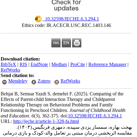
‎ 10.32598/JECHE.6.3.294.1
Ethics code: IR.ACECR.USC.REC.1403.146
Download citation:
BibTeX
|
RIS
|
EndNote
|
Medlars
|
ProCite
|
Reference Manager
|
RefWorks
Send citation to:
Mendeley
Zotero
RefWorks
Behjat B, Semsar Yazdi S, demehri F.
(2025).
Comparing of the
Effects of Parent-child Interaction Therapy and Childparent
Relationship Therapy on Behavioral Problems and Family
Functioning in Preschool Children.
Journal of Childhood Health
and Education
.
6
(3)
, 362-375. doi:
10.32598/JECHE.6.3.294.1
URL:
http://jeche.ir/article-1-328-fa.html
بهجت بهاره، سمسار یزدی سپیده، دمهری فرنگیس.
(۱۴۰۴).
مقایسه اثربخشی درمان مبتنی بر تعامل والد-کودک و بازی درمانی