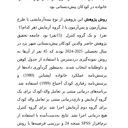
‬خانواده‭ ‬در‭ ‬کودکان‭ ‬پیش‌دبستانی‭ ‬بود‭. ‬
روش‭ ‬پژوهش
‬پیش‌آزمون‭ ‬و‭ ‬پس‌آزمون‭ ‬با‭ ‬2‭ ‬گروه‭ ‬آزمایش‭) ‬هر‭ ‬کدام‭ ‬15‭