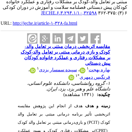
مبتنی بر تعامل والد-کودک بر مشکلات رفتاری و عملکرد خانواده
کودکان پیش دبستانی فصلنامه سلامت و آموزش در دوران کودکی
۱۰,۳۲۵۹۸/JECHE.۶.۳.۲۹۴.۱
۶ (۳) :۳۷۵-۳۶۲
URL:
http://jeche.ir/article-۱-۳۲۸-fa.html
مقایسه اثربخشی درمان مبتنی بر تعامل والد-
کودک و بازی درمانی مبتنی بر تعامل والد-کودک
بر مشکلات رفتاری و عملکرد خانواده کودکان
پیش دبستانی
۱
۱
بهاره بهجت
،
سپیده سمسار یزدی
،
۱
*
فرنگیس دمهری
۱- گروه روانشناسی، دانشکده علوم انسانی،
دانشگاه علم و هنر یزد، یزد، ایران.
چکیده:
(۱۳۳۱ مشاهده)
زمینه‭ ‬و‭ ‬هدف