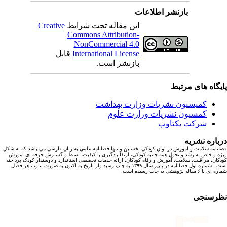
بازنشر اطلاعات
این مقاله تحت شرایط
Creative
Commons Attribution-
NonCommercial 4.0
International License
قابل
بازنشر است.
یگاه های مرتبط
کمیسیون نشریات وزارت بهداشت
کمسیون نشریات وزارت علوم
شرکت یکتاوب
باره نشریه
نامه سلامت و آموزش در اوان کودکی نخستین و تنها فصلنامه علمی به زبان فارسی می باشد که به شکل
ه و خاص به رشد و تحول همه جانبه کودکی، ارتقا یادگیری با کیفیت، بسط و گسترش حرفه ای آموزش
کان، مراقبت، سلامت، آموزش و رفاه کودکان، ارائه خدمات تخصصی استاندارد و دوستدار کودک پرداخته
است. شماره اول فصلنامه در پاییز سال ۱۳۹۹ به چاپ رسید واز تاریخ به اکنون به صورت تناوب هر فصل
ا ۶ مقاله پژوهشی به چاپ رسیده است.
رسنجی