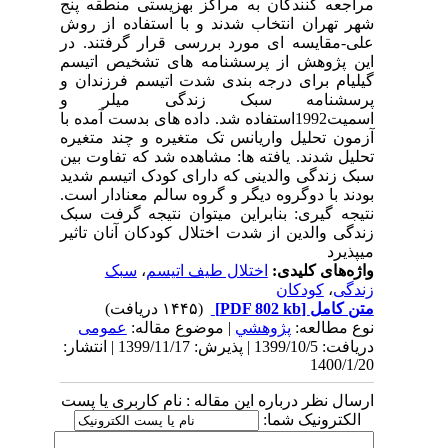
مراجعه کنندگان به مراکز بهزیستی منطقه پنج
شهر تهران انتخاب شدند و با استفاده از روش
علی-مقایسه ای مورد بررسی قرار گرفتند. در
این پژوهش از پرسشنامه های تشخیص اتیسم
گیلیام برای درجه بندی شدت اتیسم فرزندان و
پرسشنامه سبک زندگی میلر و
اسمیت1992استفاده شد. داده های بدست آمده با
آزمون تحلیل واریانس تک متغیره و چند متغیره
تحلیل شدند. یافته ها: مشاهده شد که تفاوت بین
سبک زندگی والدینی که دارای کودک اتیسم شدید
بودند با دوگروه دیگر و گروه سالم معنادار است.
نتیجه گیری: بنابراین میتوان نتیجه گرفت سبک
زندگی والدین از شدت اختلال کودکان آنان تاثیر
میپذیرد
واژه‌های کلیدی:
اختلال طیف اتیسم
،
سبک
زندگی
،
کودکان
متن کامل
[PDF 802 kb]
(۱۴۴۵ دریافت)
نوع مطالعه:
پژوهشي
| موضوع مقاله:
عمومى
دریافت: 1399/10/5 | پذیرش: 1399/11/17 | انتشار:
1400/1/20
ارسال نظر درباره این مقاله : نام کاربری یا پست
الکترونیک شما: