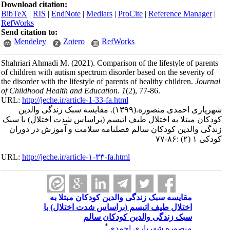
Download citation:
BibTeX
|
RIS
|
EndNote
|
Medlars
|
ProCite
|
Reference Manager
|
RefWorks
Send citation to:
Mendeley
Zotero
RefWorks
Shahriari Ahmadi M.
(2021).
Comparison of the lifestyle of parents
of children with autism spectrum disorder based on the severity of
the disorder with the lifestyle of parents of healthy children.
Journal
of Childhood Health and Education
.
1
(2)
, 77-86.
URL:
http://jeche.ir/article-1-33-fa.html
شهریاری احمدی منصوره.
(۱۳۹۹).
مقایسه سبک زندگی والدین
کودکان مبتلا به اختلال طیف اتیسم (براساس شدت اختلال) با سبک
زندگی والدین کودکان سالم فصلنامه سلامت و آموزش در دوران
کودکی ۱ (۲) :۸۶-۷۷
URL:
http://jeche.ir/article-۱-۳۳-fa.html
مقایسه سبک زندگی والدین کودکان مبتلا به
اختلال طیف اتیسم (براساس شدت اختلال) با
سبک زندگی والدین کودکان سالم
*
منصوره شهریاری احمدی