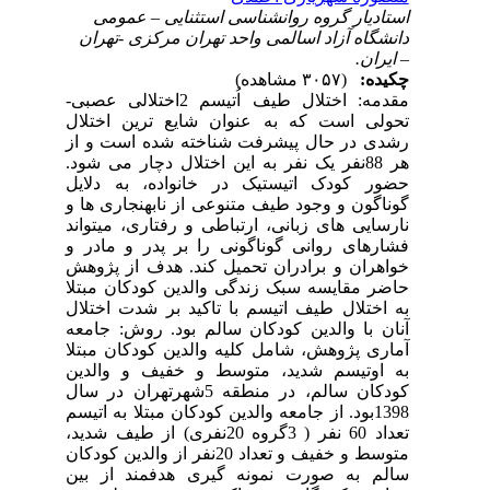
استادیار گروه روانشناسی استثنایی – عمومی
دانشگاه آزاد اسالمی واحد تهران مرکزی -تهران
– ایران.
چکیده:
(۳۰۵۷ مشاهده)
مقدمه: اختلال طیف اُتیسم 2اختلالی عصبی-
تحولی است که به عنوان شایع ترین اختلال
رشدی در حال پیشرفت شناخته شده است و از
هر 88نفر یک نفر به این اختلال دچار می شود.
حضور کودک اتیستیک در خانواده، به دلایل
گوناگون و وجود طیف متنوعی از نابهنجاری ها و
نارسایی های زبانی، ارتباطی و رفتاری، میتواند
فشارهای روانی گوناگونی را بر پدر و مادر و
خواهران و برادران تحمیل کند. هدف از پژوهش
حاضر مقایسه سبک زندگی والدین کودکان مبتلا
به اختلال طیف اتیسم با تاکید بر شدت اختلال
آنان با والدین کودکان سالم بود. روش: جامعه
آماری پژوهش، شامل کلیه والدین کودکان مبتلا
به اوتیسم شدید، متوسط و خفیف و والدین
کودکان سالم، در منطقه 5شهرتهران در سال
1398بود. از جامعه والدین کودکان مبتلا به اتیسم
تعداد 60 نفر ( 3گروه 20نفری) از طیف شدید،
متوسط و خفیف و تعداد 20نفر از والدین کودکان
سالم به صورت نمونه گیری هدفمند از بین