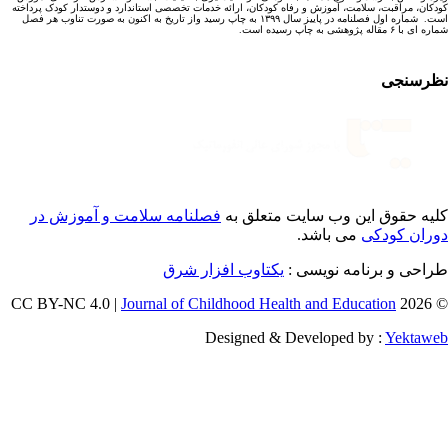
کان، مراقبت، سلامت، آموزش و رفاه کودکان، ارائه خدمات تخصصی استاندارد و دوستدار کودک پرداخته
است. شماره اول فصلنامه در پاییز سال ۱۳۹۹ به چاپ رسید واز تاریخ به اکنون به صورت تناوب هر فصل
ا ۶ مقاله پژوهشی به چاپ رسیده است.
رسنجی
یه حقوق این وب سایت متعلق به
فصلنامه سلامت و آموزش در
ران کودکی
می باشد.
احی و برنامه نویسی :
یکتاوب افزار شرق
Journal of Childhood Health and Education
© 202
Designed & Developed by :
Yektaw