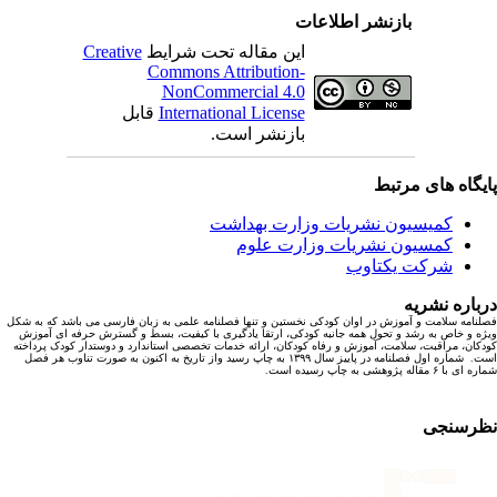
بازنشر اطلاعات
این مقاله تحت شرایط
Creative
Commons Attribution-
NonCommercial 4.0
International License
قابل
بازنشر است.
یگاه های مرتبط
کمیسیون نشریات وزارت بهداشت
کمسیون نشریات وزارت علوم
شرکت یکتاوب
باره نشریه
نامه سلامت و آموزش در اوان کودکی نخستین و تنها فصلنامه علمی به زبان فارسی می باشد که به شکل
ه و خاص به رشد و تحول همه جانبه کودکی، ارتقا یادگیری با کیفیت، بسط و گسترش حرفه ای آموزش
کان، مراقبت، سلامت، آموزش و رفاه کودکان، ارائه خدمات تخصصی استاندارد و دوستدار کودک پرداخته
است. شماره اول فصلنامه در پاییز سال ۱۳۹۹ به چاپ رسید واز تاریخ به اکنون به صورت تناوب هر فصل
ا ۶ مقاله پژوهشی به چاپ رسیده است.
رسنجی