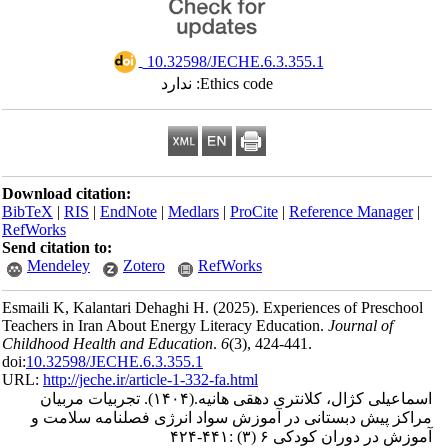
‎ 10.32598/JECHE.6.3.355.1
Ethics code: ندارد
Download citation:
BibTeX
|
RIS
|
EndNote
|
Medlars
|
ProCite
|
Reference Manager
|
RefWorks
Send citation to:
Mendeley
Zotero
RefWorks
Esmaili K, Kalantari Dehaghi H.
(2025).
Experiences of Preschool
Teachers in Iran About Energy Literacy Education.
Journal of
Childhood Health and Education
.
6
(3)
, 424-441.
doi:
10.32598/JECHE.6.3.355.1
URL:
http://jeche.ir/article-1-332-fa.html
اسماعیلی کژال، کلانتری دهقی هانیه.
(۱۴۰۴).
تجربیات مربیان
مراکز پیش دبستانی در آموزش سواد انرژی فصلنامه سلامت و
آموزش در دوران کودکی ۶ (۳) :۴۴۱-۴۲۴