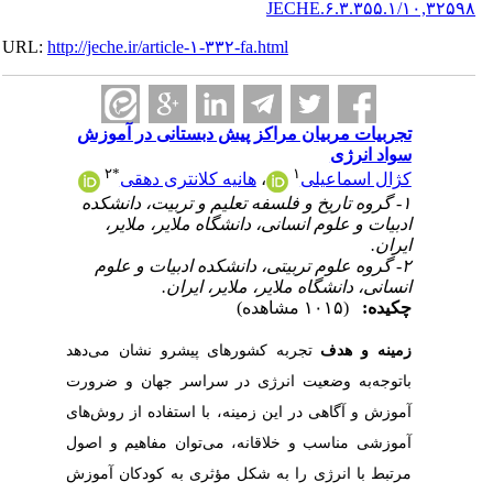
۱۰,۳۲۵۹۸/JECHE.۶.۳.۳۵۵.۱
URL:
http://jeche.ir/article-۱-۳۳۲-fa.html
تجربیات مربیان مراکز پیش دبستانی در آموزش
سواد انرژی
۲
*
۱
کژال اسماعیلی
،
هانیه کلانتری دهقی
۱- گروه تاریخ و فلسفه تعلیم و تربیت، دانشکده
ادبیات و علوم انسانی، دانشگاه ملایر، ملایر،
ایران.
۲- گروه علوم تربیتی، دانشکده ادبیات و علوم
انسانی، دانشگاه ملایر، ملایر، ایران.
چکیده:
(۱۰۱۵ مشاهده)
زمینه‭ ‬و‭ ‬هدف