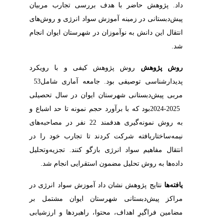
‬شد‭. ‬
روش‭ ‬پژوهش
‬پدیدارشناسی‭ ‬توصیفی‭ ‬بود.‭ ‬جامعه‌‭ ‬آماری‭ ‬شامل‭ ‬53‭
‬داده‌ها‭ ‬به‭ ‬روش‭ ‬تحلیل‭ ‬مضمون‭ ‬استقرایی‭ ‬انجام‭ ‬شد‭.‬
یافته‌ها