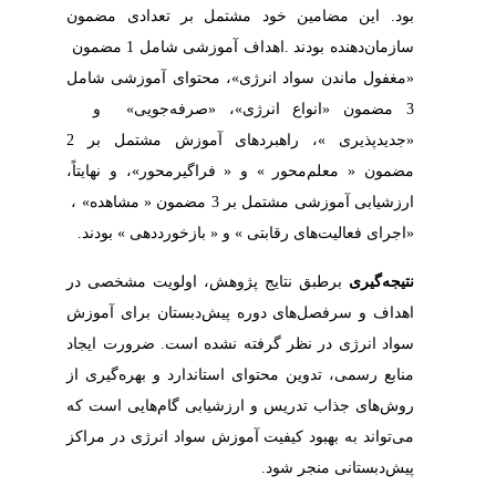
‬3‭ ‬مضمون ‭ ‬‮«انواع‭ ‬انرژی‮»‬،‭ ‬‮«صرفه‌جویی» ‬‭ ‬و‭ ‬‮
‬‮«‬اجرای‭ ‬فعالیت‌های‭ ‬رقابتی‮»‬‭ ‬ و ‭ ‬‮«‬بازخورددهی‮» ‬‭ ‬بودند‭. ‬
نتیجه‌گیری
‬پیش‌دبستانی‭ ‬منجر‭ ‬شود‭.‬