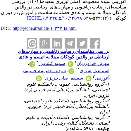
آغوزبنی سیده معصومه، اصلی تبریزی سعیده.
(۱۴۰۴).
بررسی
مقایسه‌ای رضایت زناشویی و مهارت‌های ارتباطی در والدین
کودکان مبتلا به اتیسم و عادی فصلنامه سلامت و آموزش در دوران
کودکی ۶ (۴) :۵۳۹-۵۲۸
۱۰,۳۲۵۹۸/JECHE.۶.۴.۲۴۵.۵
URL:
http://jeche.ir/article-۱-۳۳۷-fa.html
بررسی مقایسه‌ای رضایت زناشویی و مهارت‌های
ارتباطی در والدین کودکان مبتلا به اتیسم و عادی
۲
۱
مهرناز خداوردیان
،
سمیه کشاورز
،
۲
*
اسماعیل شیری
،
سیده معصومه حسینی
۱
۳
آغوزبنی
،
سعیده اصلی تبریزی
۱- گروه روانشناسی عمومی، دانشکده علوم
اجتماعی، دانشگاه بین‌المللی امام خمینی (ره)،
قزوین، ایران.
۲- گروه روانشناسی، دانشکده علوم اجتماعی،
دانشگاه بین‌المللی امام خمینی (ره)، قزوین،
ایران.
۳- گروه روانشناسی، دانشکده ادبیات و علوم
انسانی، دانشگاه گیلان، رشت، ایران.
چکیده:
(۵۹۸ مشاهده)