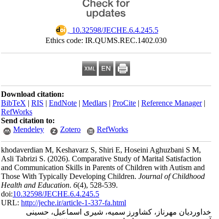
‎ 10.32598/JECHE.6.4.245.5
Ethics code: IR.QUMS.REC.1402.030
Download citation:
BibTeX
|
RIS
|
EndNote
|
Medlars
|
ProCite
|
Reference Manager
|
RefWorks
Send citation to:
Mendeley
Zotero
RefWorks
khodaverdian M, Keshavarz S, Shiri E, Hoseini Aghuzbani S M,
Asli Tabrizi S.
(2026).
Comparative Study of Marital Satisfaction
and Communication Skills in Parents of Children with Autism and
Those With Typically Developing Children.
Journal of Childhood
Health and Education
.
6
(4)
, 528-539.
doi:
10.32598/JECHE.6.4.245.5
URL:
http://jeche.ir/article-1-337-fa.html
خداوردیان مهرناز، کشاورز سمیه، شیری اسماعیل، حسینی