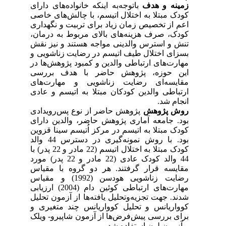
زمینه و هدف
باتوجه‌به اینکه خانواده‌های دارای
کودک مبتلا به اختلال اتیسم، با چالش‌های خاصی
اعم از تخصیص زمان زیاد برای تربیت و نگهداری
کودک، صرف هزینه‌های بالای مربوط به درمان،
تنش و استرس والدینی مواجه هستند و نیز نقش
بسزای اختلال طیف اتیسم در رضایت زناشویی و
مهارت‌های ارتباطی والدین و کمبود پژوهش‌ها در
این حوزه، پژوهش حاضر با هدف بررسی
مقایسه‌ای رضایت زناشویی و مهارت‌های
ارتباطی والدین کودکان مبتلا به اتیسم و عادی
انجام شد.
روش پژوهش
پژوهش حاضر از نوع پس‌رویدادی
بود. جامعه آماری پژوهش حاضر، والدین دارای
کودک مبتلا به اتیسم در مرکز اُتیسم سینا قزوین
بود. با روش نمونه‌گیری در دسترس 44 والد
کودک مبتلا به اختلال اتیسم (22 مادر و 22 پدر) با
44 والد کودک عادی (22 مادر و 22 پدر) مورد
مقایسه قرار گرفتند. هر دو گروه با مقیاس
رضایت زناشویی هودسن (1992) و مقیاس
مهارت‌های ارتباطی کوئین دام (2004) ارزیابی
شدند. جهت تجزیه‌وتحلیل یافته‌ها از آزمون تحلیل
کوواریانس و تحلیل کوواریانس چند متغیری و
برای بررسی پیش‌فرض‌ها از آزمون شاپیرو- ویلک
و آزمون لون استفاده شد.