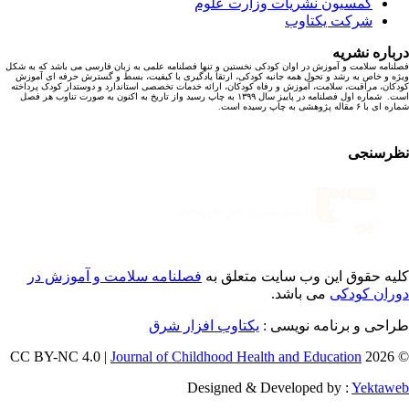
کمسیون نشریات وزارت علوم
شرکت یکتاوب
باره نشریه
نامه سلامت و آموزش در اوان کودکی نخستین و تنها فصلنامه علمی به زبان فارسی می باشد که به شکل
ه و خاص به رشد و تحول همه جانبه کودکی، ارتقا یادگیری با کیفیت، بسط و گسترش حرفه ای آموزش
کان، مراقبت، سلامت، آموزش و رفاه کودکان، ارائه خدمات تخصصی استاندارد و دوستدار کودک پرداخته
است. شماره اول فصلنامه در پاییز سال ۱۳۹۹ به چاپ رسید واز تاریخ به اکنون به صورت تناوب هر فصل
ا ۶ مقاله پژوهشی به چاپ رسیده است.
رسنجی
یه حقوق این وب سایت متعلق به
فصلنامه سلامت و آموزش در
ران کودکی
می باشد.
احی و برنامه نویسی :
یکتاوب افزار شرق
Journal of Childhood Health and Education
© 202
Designed & Developed by :
Yektaw