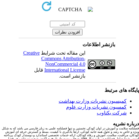
بازنشر اطلاعات
این مقاله تحت شرایط
Creative
Commons Attribution-
NonCommercial 4.0
International License
قابل
بازنشر است.
یگاه های مرتبط
کمیسیون نشریات وزارت بهداشت
کمسیون نشریات وزارت علوم
شرکت یکتاوب
باره نشریه
نامه سلامت و آموزش در اوان کودکی نخستین و تنها فصلنامه علمی به زبان فارسی می باشد که به شکل
ه و خاص به رشد و تحول همه جانبه کودکی، ارتقا یادگیری با کیفیت، بسط و گسترش حرفه ای آموزش
کان، مراقبت، سلامت، آموزش و رفاه کودکان، ارائه خدمات تخصصی استاندارد و دوستدار کودک پرداخته
است. شماره اول فصلنامه در پاییز سال ۱۳۹۹ به چاپ رسید واز تاریخ به اکنون به صورت تناوب هر فصل