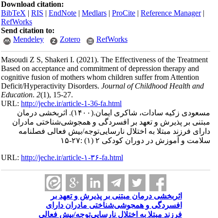
Download citation:
BibTeX
|
RIS
|
EndNote
|
Medlars
|
ProCite
|
Reference Manager
|
RefWorks
Send citation to:
Mendeley
Zotero
RefWorks
Masoudi Z S, Shakeri I.
(2021).
The Effectiveness of the Treatment
Based on acceptance and commitment of depression therapy and
cognitive fusion of mothers whom children suffer from Attention
Deficit/Hyperactivity Disorders.
Journal of Childhood Health and
Education
.
2
(1)
, 15-27.
URL:
http://jeche.ir/article-1-36-fa.html
مسعودی زکیه سادات، شاکری ایمان.
(۱۴۰۰).
اثربخشی درمان
مبتنی‌ بر ‌پذیرش‌ و ‌تعهد بر افسردگی و همجوشی‌شناختی مادران
دارای فرزند مبتلا به اختلال نارسایی‌توجه/بیش فعالی فصلنامه
سلامت و آموزش در دوران کودکی ۲ (۱) :۲۷-۱۵
URL:
http://jeche.ir/article-۱-۳۶-fa.html
اثربخشی درمان مبتنی‌ بر ‌پذیرش‌ و ‌تعهد بر
افسردگی و همجوشی‌شناختی مادران دارای
فرزند مبتلا به اختلال نارسایی‌توجه/بیش فعالی