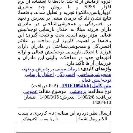
گروه آزمایش ارائه شد. داده‌ها با استفاده از نرم
افزار SPSS و با روش چند متغیری
کوواریانس(مانکوا) تجزیه و تحلیل شدند. یافته‌ها:
نتایج نشان داد که درمان مبتنی بر پذیرش ‌و‌ تعهد
بر افسردگی و همجوشی‌شناختی در مادران
دارای فرزند مبتلا به اختلال نارسایی توجه/بیش
فعالی مؤثر بوده است. بحث و نتیجه گیری: این
یافته‌ها بر اهمیت کاربرد این مداخله بر علائم
افسردگی و همجوشی‌شناختی در مادران دارای
فرزند با اختلال نارسایی توجه/بیش فعالی و ارائه
افق‌های جدید در مداخلات بالینی این مادران و
فرزندان آن‌ها تأکید دارد.
واژه‌های کلیدی:
درمان مبتنی بر پذیرش ‌و‌ تعهد
،
همجوشی‌شناختی
،
افسردگی
،
اختلال نارسایی
توجه/بیش فعالی
متن کامل
[PDF 1094 kb]
(۶۰۶ دریافت)
نوع مطالعه:
پژوهشي
| موضوع مقاله:
عمومى
دریافت: 1400/2/8 | پذیرش: 1400/3/15 | انتشار:
1400/4/10
ارسال نظر درباره این مقاله : نام کاربری یا پست
الکترونیک شما: