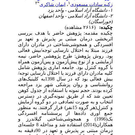
۲
*
۱
زکیه سادات مسعودی
،
ایمان شاکری
۱- دانشگاه آزاد اسلامی - واحد یزد
۲- دانشگاه آزاد اسلامی - واحد اصفهان
(خوراسگان)
چکیده:
(۲۶۱۶ مشاهده)
چکیده مقدمه: پژوهش حاضر با هدف بررسی
اثربخشی درمان مبتنی‌ بر پذیرش‌ و‌ تعهد بر
افسردگی و همجوشی‌شناختی در مادران دارای
فرزند مبتلا به اختلال نارسایی توجه/بیش فعالی
بود. روش پژوهش: طرح پژوهشی حاضر، نیمه
آزمایشی و از نوع پیش‌آزمون و پس‌آزمون همراه
با گروه کنترل بود. جامعه آماری پژوهش شامل
کلیه مادران دارای فرزند با اختلال نارسایی توجه/
بیش فعالی بود که در سال 1398به کلینیک‌های
روانشناسی و روان پزشکی شهر یزد مراجعه
کرده بودند. حجم نمونه با استفاده از جدول کوهن
تعیین شد که از طریق نمونه‌گیری در ‌دسترس
انتخاب و به صورت تصادفی در دو گروه آزمایش
و کنترل(هر گروه 15نفر) قرار گرفتند. به منظور
جمع آوری داده‌ها از پرسشنامه افسردگی
بک(1996) و همجوشی‌شناختی گیلاندرز و
همکاران(2014) استفاده شد و مداخله 8 جلسه‌ای
درمان مبتنی بر پذیرش ‌و ‌تعهد در 90دقیقه به