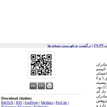
|
برگشت به فهرست نسخه ها
ادران
اتیسم
جعه کردند. تعداد اعضای
نمونه شامل50 نفر از مادران کودکان سالم و50 نفر از مادران دارای فرزند مبتلابه اختلال طیف اتیسم بودند که به مراکز انتخاب‌شده در مناطق 5 و 6
یشینه
پژوهش‌های مشابه تعیین شد. ابزار پژوهش شامل پرسشنامه‌ی استرس والدگری بری جونز(1995) و پرسشنامه‌ی رضایت زناشویی افروز(1387) بود.
ان داد که
مادران
Download citation:
پژوهش
BibTeX
|
RIS
|
EndNote
|
Medlars
|
ProCite
|
ارد و
Reference Manager
|
RefWorks