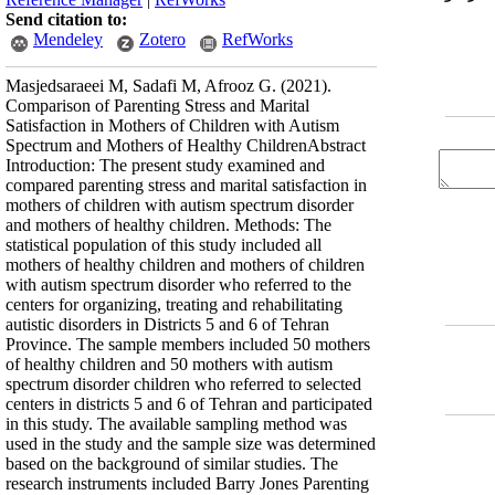
Send citation to:
Mendeley
Zotero
RefWorks
Masjedsaraeei M, Sadafi M, Afrooz G.
(2021).
Comparison of Parenting Stress and Marital
Satisfaction in Mothers of Children with Autism
Spectrum and Mothers of Healthy ChildrenAbstract
Introduction: The present study examined and
compared parenting stress and marital satisfaction in
mothers of children with autism spectrum disorder
and mothers of healthy children. Methods: The
statistical population of this study included all
mothers of healthy children and mothers of children
with autism spectrum disorder who referred to the
centers for organizing, treating and rehabilitating
autistic disorders in Districts 5 and 6 of Tehran
Province. The sample members included 50 mothers
of healthy children and 50 mothers with autism
spectrum disorder children who referred to selected
centers in districts 5 and 6 of Tehran and participated
in this study. The available sampling method was
used in the study and the sample size was determined
based on the background of similar studies. The
research instruments included Barry Jones Parenting