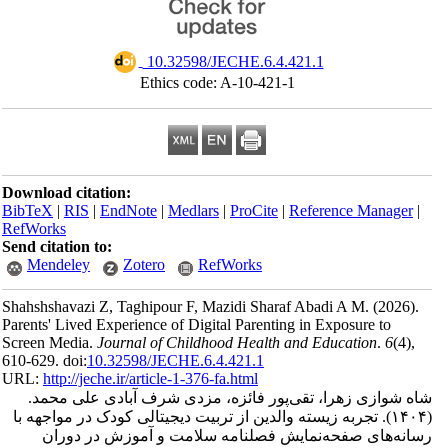
‎ 10.32598/JECHE.6.4.421.1
Ethics code: A-10-421-1
Download citation:
BibTeX
|
RIS
|
EndNote
|
Medlars
|
ProCite
|
Reference Manager
|
RefWorks
Send citation to:
Mendeley
Zotero
RefWorks
Shahshshavazi Z, Taghipour F, Mazidi Sharaf Abadi A M.
(2026).
Parents' Lived Experience of Digital Parenting in Exposure to
Screen Media.
Journal of Childhood Health and Education
.
6
(4)
,
610-629. doi:
10.32598/JECHE.6.4.421.1
URL:
http://jeche.ir/article-1-376-fa.html
شاه شوازی زهرا، تقی‌پور فائزه، مزدی شرف آبادی علی محمد.
(۱۴۰۴).
تجربه زیسته والدین از تربیت دیجیتالی کودک در مواجهه با
رسانه‌های صفحه‌نمایش فصلنامه سلامت و آموزش در دوران