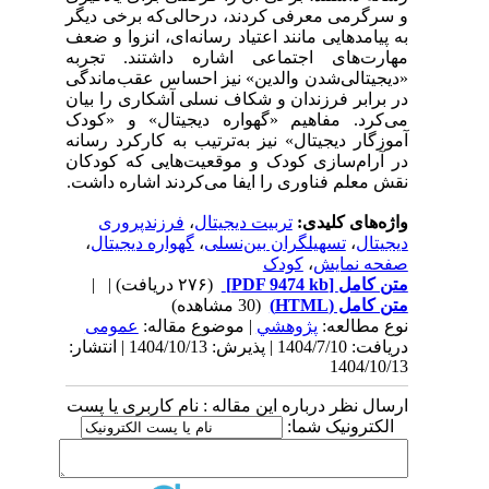
و سرگرمی معرفی کردند، درحالی‌که برخی دیگر
به پیامدهایی مانند اعتیاد رسانه‌ای، انزوا و ضعف
مهارت‌های اجتماعی اشاره داشتند. تجربه
«دیجیتالی‌شدن والدین» نیز احساس عقب‌ماندگی
در برابر فرزندان و شکاف نسلی آشکاری را بیان
می‌کرد. مفاهیم «گهواره دیجیتال» و «کودک
آموزگار دیجیتال» نیز به‌ترتیب به کارکرد رسانه
در آرام‌سازی کودک و موقعیت‌هایی که کودکان
نقش معلم فناوری را ایفا می‌کردند اشاره داشت.
واژه‌های کلیدی:
تربیت دیجیتال
،
فرزندپروری
دیجیتال
،
تسهیلگران بین‌نسلی
،
گهواره دیجیتال
،
صفحه نمایش
،
کودک
متن کامل
[PDF 9474 kb]
(۲۷۶ دریافت)
| |
متن کامل (HTML)
(30 مشاهده)
نوع مطالعه:
پژوهشي
| موضوع مقاله:
عمومى
دریافت: 1404/7/10 | پذیرش: 1404/10/13 | انتشار:
1404/10/13
ارسال نظر درباره این مقاله : نام کاربری یا پست
الکترونیک شما: