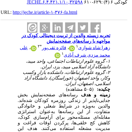
کودکی ۶ (۴) :۶۲۹-۶۱۰
۱۰,۳۲۵۹۸/JECHE.۶.۴.۴۲۱.۱
URL:
http://jeche.ir/article-۱-۳۷۶-fa.html
تجربه زیسته والدین از تربیت دیجیتالی کودک در
مواجهه با رسانه‌های صفحه‌نمایش
۲
*
۱
زهرا شاه شوازی
،
فائزه تقی‌پور
،
علی
۱
محمد مزدی شرف آبادی
۱- گروه علوم ارتباطات اجتماعی، واحد میبد،
دانشگاه آزاد اسلامی میبد، یزد، ایران.
۲- گروه علوم ارتباطات، دانشکده بازار وکسب
وکار، واحد اصفهان (خوراسگان)، دانشگاه آزاد
اسلامی، اصفهان، ایران.
چکیده:
(۵۰۵ مشاهده)
زمینه و هدف
رسانه‌های صفحه‌نمایش بخش
جدایی‌ناپذیر از زندگی روزمره کودکان شده‌اند.
والدین به‌ویژه در شرایط شغلی و خانوادگی
متفاوت، از این رسانه‌ها به‌عنوان استراتژی
مقابله‌ای مسئله‌محور برای آرام‌سازی کودک،
کاهش کج خلقی‌ها، پرکردن اوقات فراغت و
مدیریت مشغله استفاده می‌کنند. هدف این