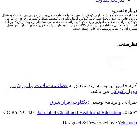
باره نشریه
نامه سلامت و آموزش در اوان کودکی نخستین و تنها فصلنامه علمی به زبان فارسی می باشد که به شکل
ه و خاص به رشد و تحول همه جانبه کودکی، ارتقا یادگیری با کیفیت، بسط و گسترش حرفه ای آموزش
کان، مراقبت، سلامت، آموزش و رفاه کودکان، ارائه خدمات تخصصی استاندارد و دوستدار کودک پرداخته
است. شماره اول فصلنامه در پاییز سال ۱۳۹۹ به چاپ رسید واز تاریخ به اکنون به صورت تناوب هر فصل
ا ۶ مقاله پژوهشی به چاپ رسیده است.
رسنجی
یه حقوق این وب سایت متعلق به
فصلنامه سلامت و آموزش در
ران کودکی
می باشد.
احی و برنامه نویسی :
یکتاوب افزار شرق
Journal of Childhood Health and Education
© 202
Designed & Developed by :
Yektaw