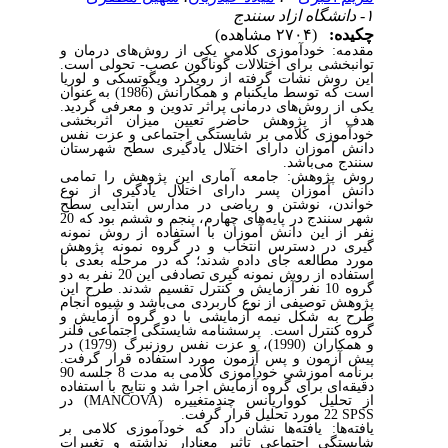
۱- دانشگاه ازاد سنندج
چکیده:
(۲۷۰۴ مشاهده)
مقدمه: خودآموزی کلامی یکی از روش‌های درمان و
توانبخشی برای اختلالات گوناگون عصب- تحولی است.
این روش نشات گرفته از رویکرد ویگوتسکی و لوریا
است که توسط مایکنبام و همکارانش (1986) به عنوان
یکی از روش‌های درمانی پراثر تدوین و معرفی گردید.
هدف از پژوهش حاضر تعیین میزان اثربخشی
خودآموزی کلامی بر شایستگی اجتماعی و عزت نفس
دانش آموزان دارای اختلال یادگیری سطح شهرستان
سنندج می‌باشد.
روش پژوهش: جامعه آماری این پژوهش را تمامی
دانش آموزان پسر دارای اختلال یادگیری از نوع
خواندن، نوشتن و ریاضی در مدارس ابتدایی سطح
شهر سنندج در پایه‌های چهارم، پنجم و ششم بود که 20
نفر از این دانش آموزان با استفاده از روش نمونه
گیری در دسترس انتخاب و در گروه نمونه پژوهش
مورد مطالعه جای داده شدند؛ که در مرحله بعدی با
استفاده از روش نمونه گیری تصادفی این 20 نفر به دو
گروه 10 نفر آزمایش و کنترل تقسیم شدند. طرح این
پژوهش توصیفی از نوع کاربردی می‌باشد و شیوه انجام
طرح به شکل نیمه آزمایشی با دو گروه آزمایش و
گروه کنترل است. پرسشنامه شایستگی اجتماعی فلنر
و همکاران (1990)، و عزت نفس روزنبرگ (1979) در
پیش آزمون و پس آزمون مورد استفاده قرار گرفت.
برنامه آموزشی خودآموزی کلامی به مدت 8 جلسه 90
دقیقه‌ای برای گروه آزمایش اجرا شد و نتایج با استفاده
از تحلیل کوواریانس چندمتغییره (
MANCOVA
) در
SPSS
22 مورد تحلیل قرار گرفت.
یافته‌ها: یافته‌ها نشان داد که خودآموزی کلامی بر
شایستگی اجتماعی تاثیر معنادار نداشته و تغییرات