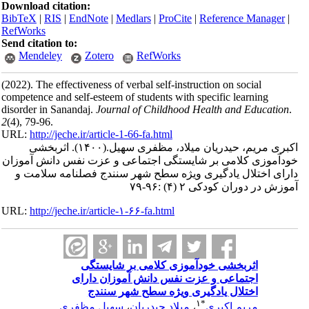
Download citation:
BibTeX
|
RIS
|
EndNote
|
Medlars
|
ProCite
|
Reference Manager
|
RefWorks
Send citation to:
Mendeley
Zotero
RefWorks
(2022).
The effectiveness of verbal self-instruction on social
competence and self-esteem of students with specific learning
disorder in Sanandaj.
Journal of Childhood Health and Education
.
2
(4)
, 79-96.
URL:
http://jeche.ir/article-1-66-fa.html
اکبری مریم، حیدریان میلاد، مظفری سهیل.
(۱۴۰۰).
اثربخشی
خودآموزی کلامی بر شایستگی اجتماعی و عزت نفس دانش آموزان
دارای اختلال یادگیری ویژه سطح شهر سنندج فصلنامه سلامت و
آموزش در دوران کودکی ۲ (۴) :۹۶-۷۹
URL:
http://jeche.ir/article-۱-۶۶-fa.html
اثربخشی خودآموزی کلامی بر شایستگی
اجتماعی و عزت نفس دانش آموزان دارای
اختلال یادگیری ویژه سطح شهر سنندج
۱
*
مریم اکبری
،
میلاد حیدریان
،
سهیل مظفری