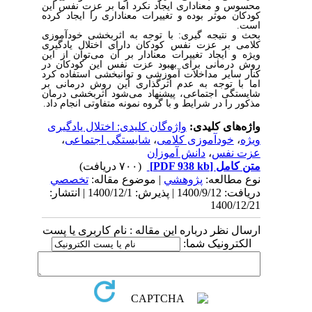
محسوس و معناداری ایجاد نکرد اما بر عزت نفس این
کودکان موثر بوده و تغییرات معناداری را ایجاد کرده
است.
بحث و نتیجه گیری: با توجه به اثربخشی خودآموزی
کلامی بر عزت نفس کودکان دارای اختلال یادگیری
ویژه و ایجاد تغییرات معنادار بر آن می‌توان از این
روش درمانی برای بهبود عزت نفس این کودکان در
کنار سایر مداخلات آموزشی و توانبخشی استفاده کرد
اما با توجه به عدم اثرگذاری این روش درمانی بر
شایستگی اجتماعی، پیشنهاد می‌شود اثربخشی درمان
مذکور را در شرایط و با گروه نمونه متفاوتی انجام داد.
واژه‌های کلیدی:
واژه‌گان کلیدی: اختلال یادگیری
ویژه
،
خودآموزی کلامی
،
شایستگی اجتماعی
،
عزت نفس
،
دانش آموزان
متن کامل
[PDF 938 kb]
(۷۰۰ دریافت)
نوع مطالعه:
پژوهشي
| موضوع مقاله:
تخصصي
دریافت: 1400/9/12 | پذیرش: 1400/12/1 | انتشار:
1400/12/21
ارسال نظر درباره این مقاله : نام کاربری یا پست
الکترونیک شما: