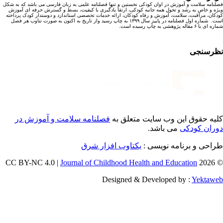
نامه سلامت و آموزش در اوان کودکی نخستین و تنها فصلنامه علمی به زبان فارسی می باشد که به شکل
ه و خاص به رشد و تحول همه جانبه کودکی، ارتقا یادگیری با کیفیت، بسط و گسترش حرفه ای آموزش
کان، مراقبت، سلامت، آموزش و رفاه کودکان، ارائه خدمات تخصصی استاندارد و دوستدار کودک پرداخته
است. شماره اول فصلنامه در پاییز سال ۱۳۹۹ به چاپ رسید واز تاریخ به اکنون به صورت تناوب هر فصل
ا ۶ مقاله پژوهشی به چاپ رسیده است.
رسنجی
یه حقوق این وب سایت متعلق به
فصلنامه سلامت و آموزش در
ران کودکی
می باشد.
احی و برنامه نویسی :
یکتاوب افزار شرق
Journal of Childhood Health and Education
© 202
Designed & Developed by :
Yektaw