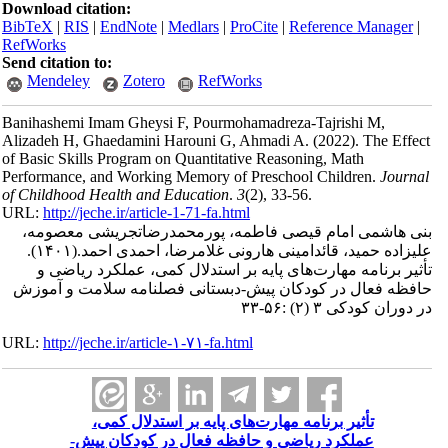
Download citation:
BibTeX
|
RIS
|
EndNote
|
Medlars
|
ProCite
|
Reference Manager
|
RefWorks
Send citation to:
Mendeley
Zotero
RefWorks
Banihashemi Imam Gheysi F, Pourmohamadreza-Tajrishi M,
Alizadeh H, Ghaedamini Harouni G, Ahmadi A.
(2022).
The Effect
of Basic Skills Program on Quantitative Reasoning, Math
Performance, and Working Memory of Preschool Children.
Journal
of Childhood Health and Education
.
3
(2)
, 33-56.
URL:
http://jeche.ir/article-1-71-fa.html
بنی هاشمی امام قیصی فاطمه، پورمحمدرضاتجریشی معصومه،
علیزاده حمید، قائدامینی هارونی غلامرضا، احمدی احمد.
(۱۴۰۱).
تأثیر برنامه مهارت‌های پایه بر استدلال کمی، عملکرد ریاضی و
حافظه فعال در کودکان پیش-دبستانی فصلنامه سلامت و آموزش
در دوران کودکی ۳ (۲) :۵۶-۳۳
URL:
http://jeche.ir/article-۱-۷۱-fa.html
تأثیر برنامه مهارت‌های پایه بر استدلال کمی،
عملکرد ریاضی و حافظه فعال در کودکان پیش-