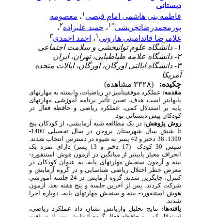
دبستانی
۱
فاطمه بنی هاشمی امام قیصی
،
معصومه
۲
۱
*
پورمحمدرضاتجریشی
،
حمید علیزاده
،
۳
۱
غلامرضا قائدامینی هارونی
،
احمد احمدی
۱- دانشگاه علوم توانبخشی و سلامت اجتماعی
۲- دانشگاه علامه طباطبایی، تهران، ایران
۳- دانشگاه ایالتی اورگان، اورگان، ایالات متحده
آمریکا
چکیده:
(۳۳۲۸ مشاهده)
مقدمه:
عملکرد موفقیت­آمیز در ریاضیات، وابسته به مهارت­های
پایه­ای­تر است هدف، تعیین تأثیر برنامه آموزشی مهارت‏های
پایه بر استدلال کمی، عملکرد ریاضی و حافظه فعال در
کودکان پیش دبستانی بود.
روش پژوهش:
در یک مطالعه شبه آزمایشی، از کودکان
پنج
تا شش سال
شهرستان
بروجن
در سال تحصیلی 1400-
1399، 38 دختر و 42 پسر به شیوه در دسترس انتخاب شدند.
سپس 30 کودک (17 دختر و 13 پسر) دارای نمره یک
انحراف معیار پایین­تر از میانگین در آزمون هوش استنفورد-
بینه و آزمون سنجش مهارت­های پایه، به عنوان کودکان در
معرض خطر اختلال ریاضی شناسایی و در گروه آزمایش و
کنترل، جایگزین شدند. گروه آزمایش در 24 جلسه آموزشی
شرکت کردند. پس از آخرین جلسه و پنج هفته بعد، آزمون
هوش استنفورد- بینه و سنجش مهارت­های پایه، دوباره اجرا
شدند.
یافته‌ها:
نتایج تحلیل واریانس نشان داد عملکرد ریاضی،
استدلال کمی و حافظه فعال گروه آزمایش پس از دریافت