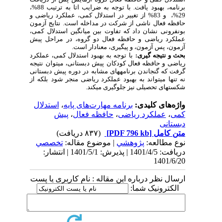
برنامه، بهبود یافت. با توجه به ضرایب اتا به ترتیب 88%،
29%، و 83% از تغییر در استدلال کمی، عملکرد ریاضی و
حافظه فعال ناشی از شرکت در مداخله است. نتایج آزمون
بونفرونی نشان داد که تفاوت بین میانگین استدلال کمی،
عملکرد ریاضی و حافظه فعال دو
گروه،
در مراحل پیش
آزمون، پس آزمون، و پیگیری، معنادار است.
بحث و نتیجه گیری:
با توجه به بهبود استدلال کمی، عملکرد
ریاضی و حافظه فعال کودکان پیش دبستانی، می­توان نتیجه
گرفت که گنجاندن برنامه­های مشابه در دوره پیش دبستانی
نه تنها می­تواند به بهبود عملکرد ریاضی منجر شود بلکه از
شکست­های تحصیلی نیز جلوگیری می­کند.
واژه‌های کلیدی:
برنامه مهارت‌های پایه
،
استدلال
کمی
،
عملکرد ریاضی
،
حافظه فعال
،
پیش
دبستانی
متن کامل
[PDF 796 kb]
(۸۳۷ دریافت)
نوع مطالعه:
پژوهشي
| موضوع مقاله:
تخصصي
دریافت: 1401/4/5 | پذیرش: 1401/5/1 | انتشار:
1401/6/20
ارسال نظر درباره این مقاله : نام کاربری یا پست
الکترونیک شما: