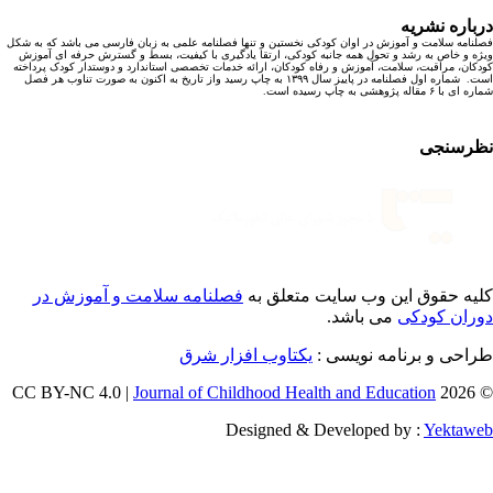
باره نشریه
نامه سلامت و آموزش در اوان کودکی نخستین و تنها فصلنامه علمی به زبان فارسی می باشد که به شکل
ه و خاص به رشد و تحول همه جانبه کودکی، ارتقا یادگیری با کیفیت، بسط و گسترش حرفه ای آموزش
کان، مراقبت، سلامت، آموزش و رفاه کودکان، ارائه خدمات تخصصی استاندارد و دوستدار کودک پرداخته
است. شماره اول فصلنامه در پاییز سال ۱۳۹۹ به چاپ رسید واز تاریخ به اکنون به صورت تناوب هر فصل
ا ۶ مقاله پژوهشی به چاپ رسیده است.
رسنجی
یه حقوق این وب سایت متعلق به
فصلنامه سلامت و آموزش در
ران کودکی
می باشد.
احی و برنامه نویسی :
یکتاوب افزار شرق
Journal of Childhood Health and Education
© 202
Designed & Developed by :
Yektaw