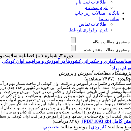
اطلاعات ثبت نام
فرم ثبت نام
بایگانی مقالات زیر چاپ
تماس با ما
اطلاعات تماس
فرم برقراری ارتباط
دوره ۳، شماره ۱ - ( فصلنامه سلامت و آموزش در اوان کودکی بهار ۱۴۰۱ )
سیاست‌گذاری و حکمرانی کشورها در آموزش و مراقبت اوان کودکی
*
بهنام بهراد
پژوهشگاه مطالعات آموزش و پرورش
چکیده:
(۲۴۴۷ مشاهده)
سیاست‏گذاری و حکمرانی در آموزش و مراقبت اوان کودکی از مباحث بسیار مهم در آمو
تجربه نموده است. با توجه به تغییرات حکمرانی این حوزه در کشور و خلاء جدی در ز
نسبتاً روشنی از سیر تاریخی سیاستگذاری و حکمرانی در حوزۀ آموزش و مراقبت او
حکمرانی و سیاستگذاری این حوزه و بطور ویژه آموزش و مراقبت اوان کودکی در ار
مینطور ارزشیابی و پایش این نوع خدمات بوده است. روش تحقیق مرور ادبیات مو
Eurydice
مربوط به این موضوع است. یافته‏ ها و نتایج این مطالعه نشانگر سیر تار
کیفیت و دسترسی به این نوع خدمات و چالش‏های پیش‏ روی کشورها و تبیین و تحلیل اب
پس از 3 سالگی تا شروع دورۀ ابتدایی، بحث و بررسی صلاحیت کارکنان و مربیان ا
پایش کیفیت این نوع خدمات در نظام‏ها و مراکز آموزش و مراقبت اوان کودکی در سطح
متن کامل
[PDF 1093 kb]
(۸۴۸ دریافت)
نوع مطالعه:
كاربردي
| موضوع مقاله:
تخصصي