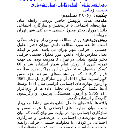
*
زهرا قهرمانلو
،
اتنا توکلیان
،
سارا شهبازی
،
نفیسه زیبایی
چکیده:
(۳۸۰۶ مشاهده)
مقدمه:
هدف پژوهش حاضر بررسی رابطه میان
مهارت‌های اجتماعی با عزت‌نفس و سازگاری اجتماعی
دانش‌آموزان دختر معلول جسمی
–
حرکتی ‌شهر تهران
می‌باشد.
روش پژوهش:
روش مطالعه توصیفی از نوع همبستگی
است. جامعه مورد مطالعه دانش‌آموزان دختر معلول
جسمی
–
حرکتی شهر تهران می باشد. نظر بر اینکه
تعداد مدارس دارای دانش آموز معلول جسمی-حرکتی
دختر مقطع ابتدایی در تهران 3 مدرسه بوده اند، جهت
نمونه گیری از روش تمام شمار استفاده شد و 60
کودک مشغول به تحصیل در این مراکز مورد مطالعه
قرار گرفتند که پرسشنامه‌های سیاهه عزت‌نفس
کوپراسمیت
سال 1917
، آزمون سازگاری بل سال 1961
و آزمون مهارت‌های اجتماعی کرامتی سال 1381 توسط
آن‌ها تکمیل گردید. برای تحلیل داده ها
از نرم‌افزار
SPSS 21
و آزمون همبستگی پیرسون و رگرسیون
گام‌به‌گام استفاده گردید.
یافته ها
: یافته‌های حاصل نشان‌دهنده‌ی ارتباط معنی‌دار
مثبت میان مهارت های اجتماعی با عزت نفس و
سازگاری اجتماعی بود. در نهایت می‌توان گفت که میان
سطح مهارت‌های اجتماعی با عزت‌نفس و سازگاری
اجتماعی در کودکان با معلولیت جسمی- حرکتی رابطه
مثبت برقرار‌است و توصیه می‌شود که در تحقیقات آتی