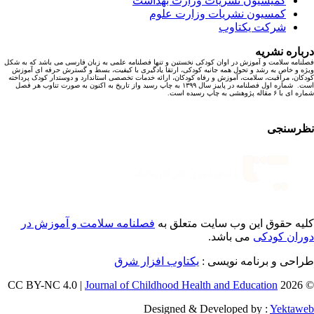
کمیسیون نشریات وزارت بهداشت
کمسیون نشریات وزارت علوم
شرکت یکتاوب
باره نشریه
نامه سلامت و آموزش در اوان کودکی نخستین و تنها فصلنامه علمی به زبان فارسی می باشد که به شکل
ه و خاص به رشد و تحول همه جانبه کودکی، ارتقا یادگیری با کیفیت، بسط و گسترش حرفه ای آموزش
کان، مراقبت، سلامت، آموزش و رفاه کودکان، ارائه خدمات تخصصی استاندارد و دوستدار کودک پرداخته
است. شماره اول فصلنامه در پاییز سال ۱۳۹۹ به چاپ رسید واز تاریخ به اکنون به صورت تناوب هر فصل
ا ۶ مقاله پژوهشی به چاپ رسیده است.
رسنجی
یه حقوق این وب سایت متعلق به
فصلنامه سلامت و آموزش در
ران کودکی
می باشد.
احی و برنامه نویسی :
یکتاوب افزار شرق
Journal of Childhood Health and Education
© 202
Designed & Developed by :
Yektaw