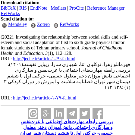
Download citation:
BibTeX
|
RIS
|
EndNote
|
Medlars
|
ProCite
|
Reference Manager
|
RefWorks
Send citation to:
Mendeley
Zotero
RefWorks
(2022).
Investigating the relationship between social skills and self-
esteem and social adaptation of first to sixth grade physical-motor
female students of Tehran primary school.
Journal of Childhood
Health and Education
.
3
(1)
, 112-128.
URL:
http://jeche.ir/article-1-79-fa.html
قهرمانلو زهرا، توکلیان اتنا، شهبازی سارا، زیبایی نفیسه.
(۱۴۰۱).
بررسی رابطه مهارت‌های اجتماعی با عزت‌نفس و سازگاری
اجتماعی دانش‌آموزان دختر معلول جسمی- حرکتی اول تا ششم
دبستان شهر تهران فصلنامه سلامت و آموزش در دوران کودکی ۳
(۱) :۱۲۸-۱۱۲
URL:
http://jeche.ir/article-۱-۷۹-fa.html
بررسی رابطه مهارت‌های اجتماعی با عزت‌نفس
و سازگاری اجتماعی دانش‌آموزان دختر معلول
جسمی- حرکتی اول تا ششم دبستان شهر تهران