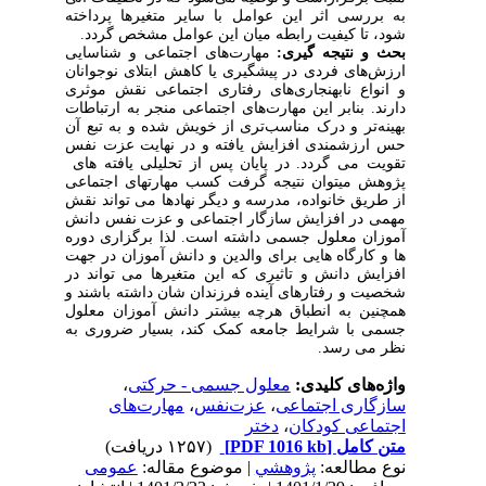
به بررسی اثر این عوامل با سایر متغیرها پرداخته
شود، تا کیفیت رابطه میان این عوامل مشخص گردد.
بحث و نتیجه گیری:
مهارت‌های اجتماعی و شناسایی
ارزش‌های فردی در پیشگیری یا کاهش ابتلای نوجوا‌‌‌‌‌‌‌نان
و انواع نابهنجاری‌های رفتاری اجتماعی نقش موثری
دارند. بنابر این مهارت‌های اجتماعی منجر به ارتباطات
بهینه‌تر و درک مناسب‌تری از خویش شده و به تبع آن
حس ارزشمندی افزایش یافته و در نهایت عزت نفس
تقویت می گردد. در پایان پس از تحلیلی یافته های
پژوهش میتوان نتیجه گرفت کسب مهارتهای اجتماعی
از طریق خانواده، مدرسه و دیگر نهادها می تواند نقش
مهمی در افزایش سازگار اجتماعی و عزت نفس دانش
آموزان معلول جسمی داشته است. لذا برگزاری دوره
ها و کارگاه هایی برای والدین و دانش آموزان در جهت
افزایش دانش و تاثیری که این متغیرها می تواند در
شخصیت و رفتارهای آینده فرزندان شان داشته باشند و
همچنین به انطباق هرچه بیشتر دانش آموزان معلول
جسمی با شرایط جامعه کمک کند، بسیار ضروری به
نظر می رسد.
واژه‌های کلیدی:
معلول جسمی - حرکتی
،
سازگاری اجتماعی
،
عزت‌نفس
،
مهارت‌های
اجتماعی کودکان
،
دختر
متن کامل
[PDF 1016 kb]
(۱۲۵۷ دریافت)
نوع مطالعه:
پژوهشي
| موضوع مقاله:
عمومى