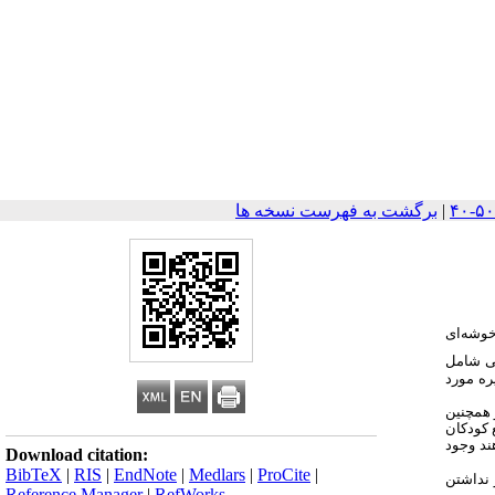
|
برگشت به فهرست نسخه ها
که به روش خوشه‌ای
حرکتی شامل
ره مورد
 همچنین
 کودکان
ند وجود
Download citation:
BibTeX
|
RIS
|
EndNote
|
Medlars
|
ProCite
|
نداشتن
Reference Manager
|
RefWorks