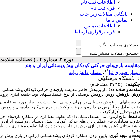
اطلاعات ثبت نام
فرم ثبت نام
بایگانی مقالات زیر چاپ
تماس با ما
اطلاعات تماس
فرم برقراری ارتباط
دوره ۳، شماره ۴ - ( فصلنامه سلامت و اموزش در اوان کودکی ۱۴۰۱ )
مقایسه بازی‌های حرکتی کودکان پیش‌دبستانی ایران و هند
۱
*
مهناز حیدری نیا
،
مسلم دانش پایه
۱- دانشگاه فرهنگیان
چکیده:
(۲۷۳۵ مشاهده)
مقدمه و هدف:
هدف از پژوهش حاضر مقایسه بازی‌های حرکتی کودکان پیش­دبستانی ایر
وش پژوهش:
ندمرحله­ای از 6 پیش دبستانی در تهران و دهلی انتخاب شدند. ابزار مورد استفاده در این پژوهش نظارت بر بازی‌های حرکتی
قلید، تعادل پویا، پرش
در دایره و سرعت واکنش را دربر می‌گیرد. داده‌های پژوهش با استفاده
تجزیه‌وتحلیل قرار گرفت.
افته‌ها:
نتایج آزمون تی مستقل نشان داد که تفاوت معناداری در عملکرد بازی‌های حرک
تفاوت معناداری بین عملکرد بازی‌های حرکتی کودکان پیش­ دبستانی دو کشور ایران و هند
پیش­دبستانی کشور هند در بازی پرش در دایره وجود دارد، اما تفاوت معناداری بین با
ندارد.
حث و نتیجه ­گیری:
پایین بودن عملکرد کودکان پیش­دبستانی ایرانی در بازی پرش د