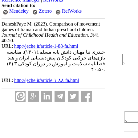
Send citation to:
Mendeley
Zotero
RefWorks
DaneshPaye M.
(2023).
Comparison of movement
games of Iranian and Indian preschool children.
Journal of Childhood Health and Education
.
3
(4)
,
40-50.
URL:
http://jeche.ir/article-1-88-fa.html
حیدری نیا مهناز، دانش پایه مسلم.
(۱۴۰۱).
مقایسه
بازی‌های حرکتی کودکان پیش‌دبستانی ایران و هند
فصلنامه سلامت و آموزش در دوران کودکی ۳ (۴)
:۵۰-۴۰
URL:
http://jeche.ir/article-۱-۸۸-fa.html