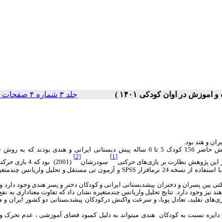
جلد ۳ شماره ۴ صفحات ۵۰-۴۰
ان و هند بود.
روش پژوهش توصیفی از نوع علی­مقایسه­ای بود. جامعه آماری پژوهش حاضر 156 کودک 5 تا 6 ساله پیش ­دبستانی ایرانی و هندی بودند 
[2]
[1]
سودرشان
(2001)
بود که 4 بازی 
 از نسخه 24 نرم­افزار
SPSS
و آزمون تی مستقل و تحلیل واریانس چندمتغی
تی بین پسران و دختران پیش­دبستانی ایرانی و کودکان دختر و پسر هندی وجود دارد و
 نیز وجود دارد. نتایج تحلیل واریانس چندمتغیره نشان داد که تفاوت معناداری به نفع
زی‌های تقلید، تعادل پویا، و سرعت واکنش درکودکان پیش­دبستانی دو کشور ایران و ه
ر دایره نسبت به کودکان هندی
می­تواند
به
دلیل
کمبود فضای آموزشی ، عدم تحرک و 