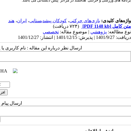
برنامه های ورزشی و حرکتی هدفمند در مراکز پیش دبستانی می باشد.
واژه‌های کلیدی:
بازی‌های حرکتی
،
کودکان پیش­دبستانی
،
ایران
،
هند
متن کامل
[PDF 1148 kb]
(۷۲۴ دریافت)
نوع مطالعه:
پژوهشي
| موضوع مقاله:
تخصصي
دریافت: 1401/9/27 | پذیرش: 1401/12/15 | انتشار: 1401/12/27
ارسال نظر درباره این مقاله : نام کاربری ی
ارسال پیام 