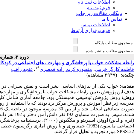
اطلاعات ثبت نام
فرم ثبت نام
بایگانی مقالات زیر چاپ
تماس با ما
اطلاعات تماس
فرم برقراری ارتباط
دوره ۳، شماره ۳ - ( ۹-۱۴۰۱ )
رابطه مشکلات خواب با پرخاشگری و مهارت ، های اجتماعی در کودکا
۱
*
فاطمه کارگر خرمی
،
منصوره کریم زاده قمصری
،
غنچه راهب
چکیده:
(۲۹۴۷ مشاهده)
مقدمه:
خواب یکی از نیازهای اساسی بشر است و نقش بسزایی در سلام
هدف این پژوهش تعیین رابطه مشکلات خواب با پرخاشگری و مهارت‌های اجتماعی 
وش:
مدرسه زیر نظر آموزش و پرورش مرکز یزد بودند که با استفاده از رو
شدند. سپس به
جتماعی ماتسون (1983) جمع­­آوری و با روش آماری رگرسیون خطی ساده، رگرسیون چندگانه به شیوه همزمان و آزمون
SPSS-22
مورد تجزیه و تحلیل قرار گرفتند.