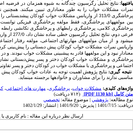
افته­ها:
مرات مشکلات خواب را به طور معناداری تبیین می­کنند. همچنین
ن
رخاشگری 313/0 از واریانس مشکلات خواب کودکان پیش­دبستانی را تبیین می­کند. علاوه بر این،
پرخاشگری کلامی، پرخاشگری رابطه­ای و پرخاشگری تکانشی رابطه معناد
رعی دوم،
نتایج تحلیل رگرسیون خطی ساده نشان داد، 277/0 از واریانس مهارت
ی­شود و
واریانس نمرات مشکلات خواب کودکان پیش دبستانی را پیش‌بینی کردند
عنادار نبود و این مولفه­ها قادر به پیش­بینی مشکلات خواب نبودند. و
پرخاشگری و مشکلات خواب کودکان دختر و پسر پیش‌دبستانی نشان دا
اجتماعی و پرخاشگری با مشکلات خواب در کودکان دختر و پسر تفاوتی
تیجه ­گیری:
نتایج پژوهش اهمیت توجه به عادات خواب کودکان پیش د
مناسبی ندارند را برای مشاوران و خانواده­ها برجسته می­­نماید.
واژه‌های کلیدی:
مشکلات خواب
،
پرخاشگری
،
مهارت های اجتماعی
،
کو
متن کامل
[PDF 1130 kb]
(۷۱۲ دریافت)
نوع مطالعه:
پژوهشي
| موضوع مقاله:
تخصصي
دریافت: 1401/7/15 | پذیرش: 1401/9/20 | انتشار: 1402/1/29
ارسال نظر درباره این مقاله : نام کاربری ی