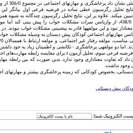
نتایج تحلیل رگرسیون چندگانه به شیوه همزمان در فرضی
تایج تحلیل رگرسیون خطی ساده
در فرضیه فرعی اول بیانگر این ب
نتایج تحلیل رگرسیون چندگانه به شیوه همز
بین مولفه­های پرخاشگری، فقط مولفه پرخاشگری فیزیکی توانست 438/0، از واریانس نمرات مشکلات خواب را پیش بینی کند ا
ار نبود و این مولفه­ها قادر به پیش­بینی مشکلات خواب نبودند. در
های اجتماعی کودکان پیش دبستان به وسیله مشکلات خواب 
. اما دو مولفه­ی پرخاشگری - تکانشی و اطمینان زیاد به خود داشتن
 در فرضیه فرعی سوم، تحلیل آزمون
z
برای مقایسه رابطه مهارت‌های اج
د که تفاوت معناداری وجود ندارد. بدین صورت که بین رابطه مهار
 وجود نداشت.
بستانی، بخصوص کودکانی که زمینه پرخاشگری بیشتر و مهارت­های اج
دکان پیش دبستانی
ا پست الکترونیک شما: