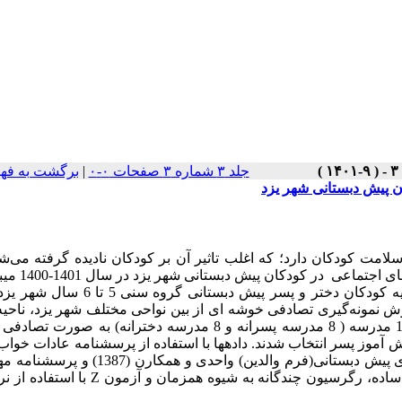
جلد ۳ شماره ۳ صفحات ۰-۰
|
برگشت به فه
ن پیش دبستانی شهر یزد
ت کودکان دارد؛ که اغلب تاثیر آن بر کودکان نادیده گرفته می‌شو
در کودکان پیش دبستانی شهر یزد در سال 1401-1400 می­باشد.
ش نمونه‌گیری تصادفی خوشه ای از بین نواحی مختلف شهر یزد، ناحیه
صورت تصادفی انتخاب شد و از بین 30 مدرسه موجود در ناحیه یک 16 مدرسه ( 8 مدرسه پسرانه و 8 مدرسه دخترانه) به
 صورت مساوی 192 نفر دانش ­آموز دختر و 192 نفر دانش ­آموز پسر انتخاب شدند. داده­ها با استفاده از پرسشنامه عادات
(فرم والدین) اوونز، اسپریتو و مک­گیونن (۲۰۰۰)، پرسشنامه پرخاشگری پیش دبستانی(فرم والدین) واحد
Z
با استفاده از نر