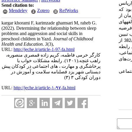
ه اصلی نشان داد پرخاشگری و مهارت­های اجتماعی در مجموع 306/0 از واریانس
Send citation to:
ود
که
Mendeley
Zotero
RefWorks
مان از
ما مولفه­های
kargar khorami F, karimzade ghamsari M, raheb G.
(2022).
Determining the relationship between sleep
 فرضیه
problems and aggression and social skills in
تبیین
preschool children in Yazd.
Journal of Childhood
از میان مولفه­های مهارت­های اجتماعی، مولفه رفتار اجتماعی مناسب، مولفه رفتار غیر اجتماعی، و مولفه ارتباط با همسالان 382/0 از
Health and Education
.
3
(3)
,
 رابطه
URL:
http://jeche.ir/article-1-97-fa.html
تماعی،
کارگر خرمی فاطمه، کریم زاده قمصری منصوره،
ت‌های
راهب غنچه.
(۱۴۰۱).
رابطه مشکلات خواب با
پرخاشگری و مهارت ، های اجتماعی در کودکان پیش
تماعی
دبستانی شهر یزد فصلنامه سلامت و آموزش در
دوران کودکی ۳ (۳)
URL:
http://jeche.ir/article-۱-۹۷-fa.html