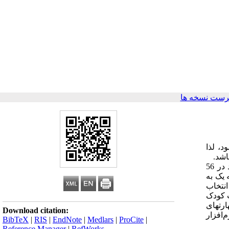
رست نسخه ها
د، لذا
روش پژوهش توصیفی همبستگی بود. جامعه آماری شامل کلیه کودکان دختر و پسر پیش دبستانی گروه سنی 5 تا 6 سال شهر یزد در 56
 یک به
 صورت تصادفی انتخاب
 خواب کودک
ی و همکارن (1387) و پرسشنامه مهارت­های
Download citation:
م‌افزار
BibTeX
|
RIS
|
EndNote
|
Medlars
|
ProCite
|
Reference Manager
|
RefWorks