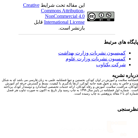
این مقاله تحت شرایط
Creative
Commons Attribution-
NonCommercial 4.0
International License
قابل
بازنشر است.
یگاه های مرتبط
کمیسیون نشریات وزارت بهداشت
کمسیون نشریات وزارت علوم
شرکت یکتاوب
باره نشریه
نامه سلامت و آموزش در اوان کودکی نخستین و تنها فصلنامه علمی به زبان فارسی می باشد که به شکل
ه و خاص به رشد و تحول همه جانبه کودکی، ارتقا یادگیری با کیفیت، بسط و گسترش حرفه ای آموزش
کان، مراقبت، سلامت، آموزش و رفاه کودکان، ارائه خدمات تخصصی استاندارد و دوستدار کودک پرداخته
است. شماره اول فصلنامه در پاییز سال ۱۳۹۹ به چاپ رسید واز تاریخ به اکنون به صورت تناوب هر فصل
ا ۶ مقاله پژوهشی به چاپ رسیده است.
رسنجی