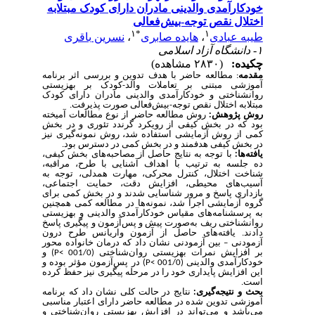
خودکارآمدی والدینی مادران دارای کودک مبتلابه
اختلال نقص توجه-بیش‌فعالی
۱
*
۱
طیبه عبادی
،
هایده صابری
،
نسرین باقری
۱- دانشگاه آزاد اسلامی
چکیده:
(۲۸۳۰ مشاهده)
مقدمه
:
مطالعه حاضر با هدف تدوین و بررسی اثر برنامه
آموزشی مبتنی بر تعاملات والد-کودک بر بهزیستی
روانشناختی و خودکارآمدی والدینی مادران دارای کودک
مبتلابه اختلال نقص توجه-بیش‌فعالی صورت پذیرفت.
روش پژوهش:
روش مطالعه حاضر از نوع مطالعات آمیخته
بود که در بخش کیفی از رویکرد گرندد تئوری و در بخش
کمی از روش آزمایشی استفاده شد، روش نمونه‌گیری نیز
در بخش کیفی هدفمند و در بخش کمی در دسترس بود.
یافته‌ها:
با توجه به نتایج حاصل از مصاحبه‌های بخش کیفی،
ده جلسه به ترتیب با اهداف آشنایی با طرح، مراقبه،
شناخت اختلال، کنترل محرکی، مهارت همدلی، توجه به
آسیب‌های محیطی، افزایش دقت، حمایت اجتماعی،
بازداری پاسخ و مرور شناسایی شدند و در بخش کمی برای
گروه آزمایشی اجرا شد، نمونه‌ها در مطالعه کمی همچنین
به پرسشنامه‌های مقیاس خودکارآمدی والدینی و بهزیستی
روانشناختی ریف به‌صورت پیش و پس‌آزمون و پیگیری پاسخ
دادند. یافته‌های حاصل از آزمون واریانس طرح درون
آزمودنی
–
بین آزمودنی نشان داد که درمان خانواده محور
بر افزایش نمرات بهزیستی روان‌شناختی (001/0
P<
) و
خودکارآمدی والدینی (001/0
P<
) در پس‌آزمون مؤثر بوده و
این افزایش پایداری خود را در مرحله پیگیری نیز حفظ کرده
است.
بحث و نتیجه‌گیری:‌
نتایج در حالت کلی نشان داد که برنامه
آموزشی تدوین شده در مطالعه حاضر دارای اعتبار مناسبی
می‌باشد و می‌تواند در افزایش بهزیستی روان‌شناختی و