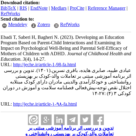
Download citation:
BibTeX
|
RIS
|
EndNote
|
Medlars
|
ProCite
|
Reference Manager
|
RefWorks
Send citation to:
Mendeley
Zotero
RefWorks
Ebadi T, Saberi H, Bagheri N.
(2023).
Developing an Education
Program Based on Parent-Child Interactions and Examining its
Impact on Psychological Well-Being and Parental Self-Efficacy of
Mothers of Children with ADHD.
Journal of Childhood Health and
Education
.
3
(4)
, 14-27.
URL:
http://jeche.ir/article-1-98-fa.html
عبادی طیبه، صابری هایده، باقری نسرین.
(۱۴۰۱).
تدوین و بررسی
اثر برنامه آموزشی مبتنی بر تعاملات والد-کودک بر بهزیستی
روانشناختی و خودکارآمدی والدینی مادران دارای کودک مبتلابه
اختلال نقص توجه-بیش‌فعالی فصلنامه سلامت و آموزش در دوران
کودکی ۳ (۴) :۲۷-۱۴
URL:
http://jeche.ir/article-۱-۹۸-fa.html
تدوین و بررسی اثر برنامه آموزشی مبتنی بر
تعاملات والد-کودک بر بهزیستی روانشناختی و