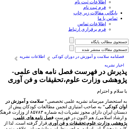
اطلاعات ثبت نام
فرم ثبت نام
بایگانی مقالات زیر چاپ
تماس با ما
اطلاعات تماس
فرم برقراری ارتباط
فصلنامه سلامت و آموزش در دوران کودکی
اطلاعات نشریه
اخبار نشریه
ذیرش در فهرست فصل نامه های علمی-
ژوهشی وزارت علوم،تحقیقات و فن آوری
ا سلام و احترام
ه استحضار می͏رساند نشریه علمی تخصصی
" سلامت و آموزش در
وان کودکی"
به صاحب امتیازی انجمن مطالعات کودکان پیش از
دبستان ایران دارای مجوز نشریات (به شماره ۸۵۷۸۳ از وزارت فرهنگ
 ارشاد اسلامی), هم اکنون در فهرست
ف
صل نامه های علمی-
ژوهشی وزارت علوم،تحقیقات و فن آوری
قرار گرفته است. لذا از
لیه پژوهشگران، اساتید، صاحب نظران و دانشجویان علاقه مند در