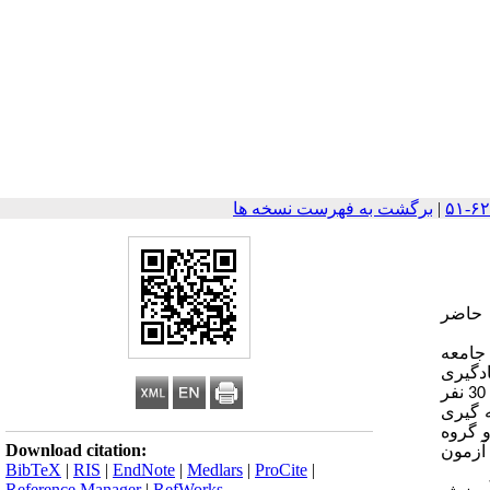
|
برگشت به فهرست نسخه ها
ش حاضر
جامعه
نوان واجدین اختلال یادگیری
خواندن و نارساخوانی از طرف مدارس مقطع ابتدایی به مرکز اختلالات یادگیری شهر تبریز معرفی شده­اند، بودند. نمونه آماری این پژوهش را 30 نفر
ه گیری
مطالعه شرکت کرده و به صورت تصادفی در دو گروه آزمایش (15 نفر) و گروه
Download citation:
 آزمون
BibTeX
|
RIS
|
EndNote
|
Medlars
|
ProCite
|
Reference Manager
|
RefWorks