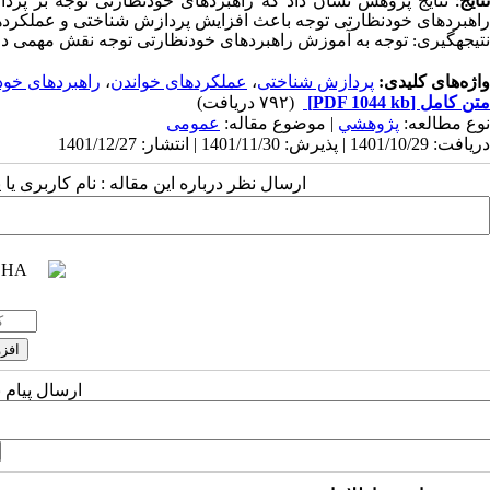
نتایج:
نتایج پژوهش نشان داد که راهبردهای خودنظارتی توجه بر پردا
راهبردهای خودنظارتی توجه باعث افزایش پردازش شناختی و عملکردهای
نتیجه­گیری: توجه به آموزش راهبردهای خودنظارتی توجه نقش مهمی در ب
واژه‌های کلیدی:
پردازش شناختی
،
عملکردهای خواندن
،
راهبردهای خود
متن کامل
[PDF 1044 kb]
(۷۹۲ دریافت)
نوع مطالعه:
پژوهشي
| موضوع مقاله:
عمومى
دریافت: 1401/10/29 | پذیرش: 1401/11/30 | انتشار: 1401/12/27
ارسال نظر درباره این مقاله : نام کاربری ی
ارسال پیام 