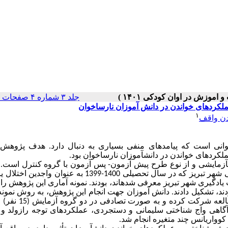
جلد ۳ شماره ۴ صفحات ۶۲-۵۱
لکردهای خواندن در دانش آموزان نارساخوان
۱
دن واقف
رساخوانی است که پیامدهای منفی بسیاری به دنبال دارد. هدف پژوه
کردهای خواندن در دانش­آموزان نارساخوان بود.
زمایشی و از نوع طرح پیش آزمون- پس آزمون با گروه کنترل است. 
آماری پژوهش حاضر شامل کلیه دانش آموزان پسر مقطع سوم ابتدایی شهر تبریز که در سال تحصیلی 1400-1399 به ع
کردند، تشکیل دادند. دانش آموزان جهت انجام این پژوهش، به روش نمون
در دسترس انتخاب شده و پس از کسب رضایت از والدین، در این 
ون های آگاهی واج شناختی سلیمانی و دستجردی، عملکردهای توجه رازولد و
کوواریانس چند متغیره انجام شد.