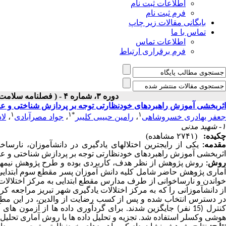
اطلاعات ثبت نام
فرم ثبت نام
بایگانی مقالات زیر چاپ
تماس با ما
اطلاعات تماس
فرم برقراری ارتباط
دوره ۳، شماره ۴ - ( فصلنامه سلامت و اموزش در اوان کودکی ۱۴۰۱ )
اثربخشی آموزش راهبردهای خودنظارتی توجه بر پردازش شناختی و عم
۱
۱
*
۱
جعفر بهادری خسروشاهی
،
رامین حبیبی کلیبر
،
جواد مصرآبادی
،
لا
۱- شهید مدنی
چکیده:
(۲۷۴۱ مشاهده)
مقدمه:
یکی از رایج­ترین اختلال­های یادگیری در دانش­آموزان، نا
اثربخشی آموزش راهبردهای خودنظارتی توجه بر پردازش شناختی و عمل
روش:
روش پژوهش از نظر هدف، کاربردی بوده و طرح پژوهش نیمه­آ
از دانش­آموزانی را که به مرکز اختلالات یادگیری شهر تبریز مراجعه 
کنترل (15 نفر) جایگزین شدند. برای گردآوری داده ها از آزم
هوشی وکسلر استفاده شد. تجزیه و تحلیل داده ها با روش آماری تحلیل 