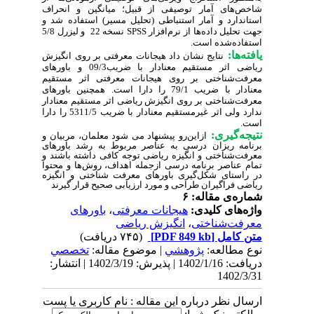
شاخص‌های آمار توصیفی از قبیل؛ میانگین و انحراف
استاندارد و آمار استنباطی (تحلیل مسیر) استفاده شد و
جهت تحلیل داده‌ها از نرم‌افزار
SPSS
نسخه 22 و لیزرل 5/8
استفاده‌شده است.
یافته‌ها:
نتایج نشان داد هیجانات معرفتی بر روی انگیزش
ریاضی اثر مستقیم معنادار با ضریب09/3 و باورهای
معرفت‌شناختی بر روی هیجانات معرفتی اثر مستقیم
معنادار با ضریب 79/1 را دارا است. همچنین باورهای
معرفت‌شناختی بر روی انگیزش ریاضی اثر مستقیم معنادار
ندارد ولی اثر غیرمستقیم معنادار با ضریب 5311/5 را دارا
است.
نتیجه‌گیری:
ازاین‌رو پیشنهاد می شود معلمان، مربیان و
برنامه ریزان درسی به عناصر مربوط به رشد باورهای
معرفت‌شناختی و انگیزه ریاضی توجه کافی داشته باشند و
تمام عناصر برنامه درسی ازجمله اهداف، روش‌ها و محتوا
در راستای شکل‌گیری باورهای معرفت شناختی و انگیزه
ریاضی فراگیران طراحی و مورد ارزیابی صحیح قرار گیرند
شماره‌ی مقاله: ۶
واژه‌های کلیدی:
هیجانات معرفتی
،
باورهای
معرفت‌شناختی
،
انگیزش ریاضی
متن کامل
[PDF 849 kb]
(۷۴۵ دریافت)
نوع مطالعه:
پژوهشي
| موضوع مقاله:
تخصصي
دریافت: 1402/1/16 | پذیرش: 1402/3/19 | انتشار:
1402/3/31
ارسال نظر درباره این مقاله : نام کاربری یا پست