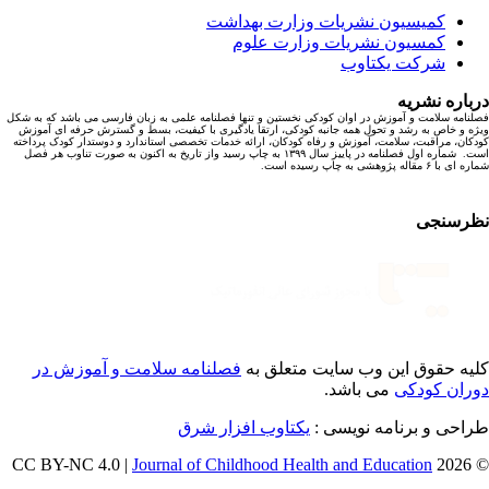
کمیسیون نشریات وزارت بهداشت
کمسیون نشریات وزارت علوم
شرکت یکتاوب
باره نشریه
نامه سلامت و آموزش در اوان کودکی نخستین و تنها فصلنامه علمی به زبان فارسی می باشد که به شکل
ه و خاص به رشد و تحول همه جانبه کودکی، ارتقا یادگیری با کیفیت، بسط و گسترش حرفه ای آموزش
کان، مراقبت، سلامت، آموزش و رفاه کودکان، ارائه خدمات تخصصی استاندارد و دوستدار کودک پرداخته
است. شماره اول فصلنامه در پاییز سال ۱۳۹۹ به چاپ رسید واز تاریخ به اکنون به صورت تناوب هر فصل
ا ۶ مقاله پژوهشی به چاپ رسیده است.
رسنجی
یه حقوق این وب سایت متعلق به
فصلنامه سلامت و آموزش در
ران کودکی
می باشد.
احی و برنامه نویسی :
یکتاوب افزار شرق
Journal of Childhood Health and Education
© 202