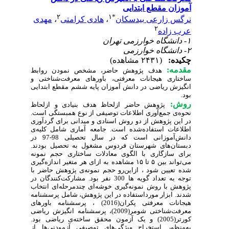
آموزان مقطع ابتدایی
۲
۱
*
نرگس زارعی بیدسکان
،
هادی کرامتی
،
مهدی
۲
عرب زاده
۱- دانشگاه خوارزمی تهران
۲- دانشگاه خوارزمی
چکیده:
(۲۴۳۱ مشاهده)
مقدمه:
هدف پژوهش حاضر، مشخص نمودن روابط
ساختاری هیجانات معرفتی، باورهای معرفت‌شناختی و
انگیزش ریاضی در دانش آموزان پایه ششم مقطع ابتدایی
بود.
روش:
پژوهش حاضر ازلحاظ هدف بنیادی و ازلحاظ
نحوه‌ی جمع‌آوری اطلاعات توصیفی از نوع همبستگی است.
در این پژوهش از دو روش اسنادی و میدانی برای گردآوری
اطلاعات استفاده‌شده است. جامعه آماری شامل کلیه‌ی
دانش‌آموزانی است که در سال تحصیلی 98-97 در
دبستان‌های شهرستان فردوس مشغول به تحصیل بودند
.
برای سازگاری با الگوی معادلات ساختاری حجم نمونه
می‌تواند بین ۵ تا ۱۵ مشاهده به ازای هر متغیر اندازه‌گیری
شده تعیین شود ، ازاین‌رو حجم نمونه‌ی پژوهش حاضر با
توجه به تعداد گویه ها 300 نفر بود. مشارکت‌کنندگان در
پژوهش با روش نمونه‌گیری خوشه‌ای چندمرحله‌ای انتخاب
شدند. ابزار مورداستفاده در این پژوهش، شامل پرسشنامه
هیجانات معرفتی پکران
(2016)
، پرسشنامه باورهای
معرفت‌شناختی شومر(2009)، پرسشنامه انگیزش ریاضی
کورتر(2005) و یک آزمون محقق ساخته‌ی ریاضی بود.
به‌منظور استخراج ویژگی‌های توصیفی آزمودنی‌ها از