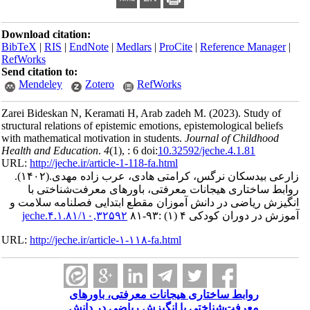
Download citation:
BibTeX
|
RIS
|
EndNote
|
Medlars
|
ProCite
|
Reference Manager
|
RefWorks
Send citation to:
Mendeley
Zotero
RefWorks
Zarei Bideskan N, Keramati H, Arab zadeh M.
(2023).
Study of
structural relations of epistemic emotions, epistemological beliefs
with mathematical motivation in students.
Journal of Childhood
Health and Education
.
4
(1)
, : 6 doi:
10.32592/jeche.4.1.81
URL:
http://jeche.ir/article-1-118-fa.html
زارعی بیدسکان نرگس، کرامتی هادی، عرب زاده مهدی.
(۱۴۰۲).
روابط ساختاری هیجانات معرفتی، باورهای معرفت‌شناختی با
انگیزش ریاضی در دانش آموزان مقطع ابتدایی فصلنامه سلامت و
آموزش در دوران کودکی ۴ (۱) :۹۳-۸۱
۱۰,۳۲۵۹۲/jeche.۴.۱.۸۱
URL:
http://jeche.ir/article-۱-۱۱۸-fa.html
روابط ساختاری هیجانات معرفتی، باورهای
معرفت‌شناختی با انگیزش ریاضی در دانش