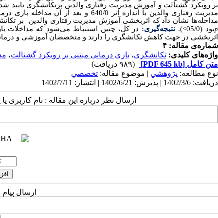
ر رویکرد گشتالت و آموزش مدیریت رفتاری والدین برتکانشگری تایید شد (05/0
مداخله‌ها نشان داد که اثربخشی آموزش مدیریت رفتاری والدین بر تکانش
بود (05/0>
).
نتیجه‌گیری:
در کل، چنین استنباط می‌شود که مداخلات با
اثربخشی در جهت کاهش تکانشگری را دارند و متخصصان آموزشی و درمانی
شماره‌ی مقاله: ۴
واژه‌های کلیدی:
تکانشگری
،
بازی درمانی مبتنی بر رویکرد گشتالت
،
مد
متن کامل
[PDF 645 kb]
(۹۸۹ دریافت)
نوع مطالعه:
پژوهشي
| موضوع مقاله:
تخصصي
دریافت: 1402/3/6 | پذیرش: 1402/6/21 | انتشار: 1402/7/11
ارسال نظر درباره این مقاله : نام کاربری ی
ارسال پیام 