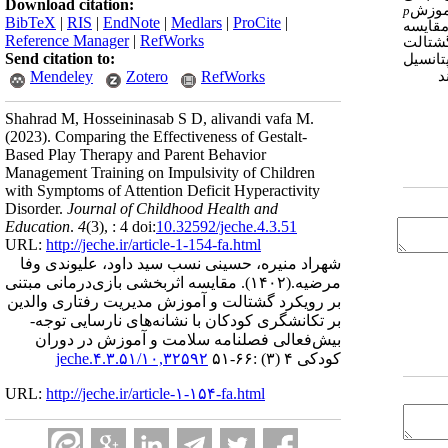
Download citation:
آموزش
p
BibTeX
|
RIS
|
EndNote
|
Medlars
|
ProCite
|
 429/0 بر تکانشگری داشتند. مقایسه
Reference Manager
|
RefWorks
گشتالت
Send citation to:
تانسیل
Mendeley
Zotero
RefWorks
د
Shahrad M, Hosseininasab S D, alivandi vafa M.
(2023).
Comparing the Effectiveness of Gestalt-
Based Play Therapy and Parent Behavior
Management Training on Impulsivity of Children
with Symptoms of Attention Deficit Hyperactivity
Disorder.
Journal of Childhood Health and
Education
.
4
(3)
, : 4 doi:
10.32592/jeche.4.3.51
URL:
http://jeche.ir/article-1-154-fa.html
شهراد منیره، حسینی نسب سید داود، علیوندی وفا
مرضیه.
(۱۴۰۲).
مقایسه اثربخشی بازی‌درمانی مبتنی
بر رویکرد گشتالت و آموزش مدیریت رفتاری والدین
بر تکانشگری کودکان با نشانه‌های نارسایی توجه-
بیش‌فعالی فصلنامه سلامت و آموزش در دوران
کودکی ۴ (۳) :۶۶-۵۱
۱۰,۳۲۵۹۲/jeche.۴.۳.۵۱
URL:
http://jeche.ir/article-۱-۱۵۴-fa.html