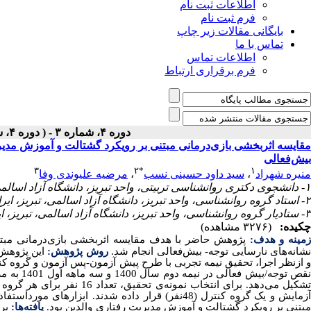
اطلاعات ثبت نام
فرم ثبت نام
بایگانی مقالات زیر چاپ
تماس با ما
اطلاعات تماس
فرم برقراری ارتباط
دوره ۴، شماره ۳ - ( دوره ۴، شماره ۳ (پیاپی ۱۳) ۱۴۰۲ )
مقایسه اثربخشی بازی‌درمانی مبتنی بر رویکرد گشتالت و آموزش مدیری
بیش‌فعالی
۳
۲
*
۱
منیره شهراد
،
سید داود حسینی نسب
،
مرضیه علیوندی وفا
۱- دانشجوی دکتری روانشناسی تربیتی، واحد تبریز، دانشگاه آزاد اسالمی، تبریز، ایران.
۲- استاد گروه روانشناسی، واحد تبریز، دانشگاه آزاد اسالمی، تبریز، ایران.
۳- ستادیار گروه روانشناسی، واحد تبریز، دانشگاه آزاد اسالمی، تبریز، ایران.
چکیده:
(۳۲۷۶ مشاهده)
مینه و هدف:
پژوهش حاضر با هدف مقایسه اثربخشی بازی‌درمانی مبتن
شانه‌های نارسایی توجه- بیش‌فعالی انجام شد.
روش پژوهش:
این پژوهش 
 ازنظر اجرا، تحقیق نیمه تجربی با طرح پیش آزمون-پس آزمون و گروه کنترل بود. جامعه آماری را ک
نقص توجه/
تشکیل می‌دهد. برای انتخاب 
آزمایش و یک گروه کنترل (48نفر) قرار داده شدند. 
بتنی بر رویکرد گشتالت و آموزش مدیریت رفتاری والدین بود.
یافته‌ها:
بر