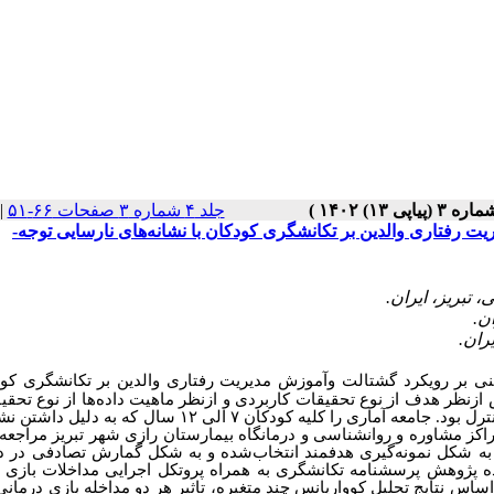
جلد ۴ شماره ۳ صفحات ۶۶-۵۱
|
ت رفتاری والدین بر تکانشگری کودکان با نشانه‌های نارسایی توجه-
ی بر رویکرد گشتالت وآموزش مدیریت رفتاری والدین بر تکانشگری کود
ازنظر هدف از نوع تحقیقات کاربردی و ازنظر ماهیت داده
ها از نوع تحق
لیه کودکان ۷ الی ۱۲ سال که به دلیل داشتن نشانه
بیش فعالی در نیمه دوم سال 1400 و سه ماهه اول 1401 به مراکز مشاوره و روانشناسی و درمانگاه بیمارستان رازی شهر تبریز مر
نمونه‌ی تحقیق، تعداد 16 نفر برای هر گروه به شکل نمونه‌گیری هدفمند انتخاب‌شده و به شکل گمارش تصادفی د
ابزارهای مورداستفاده پژوهش پرسشنامه تکانشگری به همراه پروتکل اجرایی مداخلات بازی
اساس نتایج تحلیل کوواریانس چند متغیره، تاثیر هر دو مداخله بازی درمانی