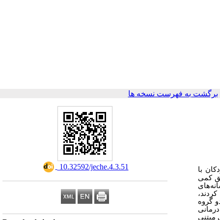
برگشت به فهرست نسخه ها
‎ 10.32592/jeche.4.3.51
کان با
یق کمی
های
اجعه کردند،
ر دو گروه
 درمانی
 مبتنی