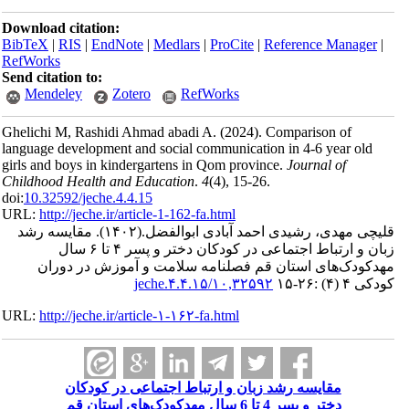
Download citation:
BibTeX
|
RIS
|
EndNote
|
Medlars
|
ProCite
|
Reference Manager
|
RefWorks
Send citation to:
Mendeley
Zotero
RefWorks
Ghelichi M, Rashidi Ahmad abadi A.
(2024).
Comparison of
language development and social communication in 4-6 year old
girls and boys in kindergartens in Qom province.
Journal of
Childhood Health and Education
.
4
(4)
, 15-26.
doi:
10.32592/jeche.4.4.15
URL:
http://jeche.ir/article-1-162-fa.html
قلیچی مهدی، رشیدی احمد آبادی ابوالفضل.
(۱۴۰۲).
مقایسه رشد
زبان و ارتباط‌‌ اجتماعی در کودکان دختر و پسر ۴ تا ۶ سال
مهدکودک‌های استان قم فصلنامه سلامت و آموزش در دوران
کودکی ۴ (۴) :۲۶-۱۵
۱۰,۳۲۵۹۲/jeche.۴.۴.۱۵
URL:
http://jeche.ir/article-۱-۱۶۲-fa.html
مقایسه رشد زبان و ارتباط‌‌ اجتماعی در کودکان
دختر و پسر 4 تا 6 سال مهدکودک‌های استان قم