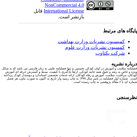
NonCommercial 4.0
International License
قابل
بازنشر است.
یگاه های مرتبط
کمیسیون نشریات وزارت بهداشت
کمسیون نشریات وزارت علوم
شرکت یکتاوب
باره نشریه
نامه سلامت و آموزش در اوان کودکی نخستین و تنها فصلنامه علمی به زبان فارسی می باشد که به شکل
ه و خاص به رشد و تحول همه جانبه کودکی، ارتقا یادگیری با کیفیت، بسط و گسترش حرفه ای آموزش
کان، مراقبت، سلامت، آموزش و رفاه کودکان، ارائه خدمات تخصصی استاندارد و دوستدار کودک پرداخته
است. شماره اول فصلنامه در پاییز سال ۱۳۹۹ به چاپ رسید واز تاریخ به اکنون به صورت تناوب هر فصل
ا ۶ مقاله پژوهشی به چاپ رسیده است.
رسنجی