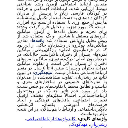
مقیاس ارتباط اجتماعی آزمون رشد شناختی
نیوشا، ارزیابی شدند. ارتباطات اجتماعی و حرکت
در کودکان فارسی زبان با پرسش از مادران
کودکان داده‌های به دست آمده از تکمیل پرسشنامه
ها پس از جمع آوری با استفاده از بسته نرم افزاری
نسخه 25 مورد تجزیه و تحلیل قرار گرفت و
SPSS
برای تجزیه و تحلیل داده‌ها از آزمون میانگین
گروه‌های مستقل با شاخص
و یک استفاده شد. از
t
روش تحلیل واریانس استفاده شد.
یافته‌ها:
مقادیر
میانگین‌های دوگروه در رشدزبان، حاکی از این بود
که در خرده‌آزمون اصلی: واژگان‌ربطی، میانگین
نمره‌های پسران از دختران بالاتراست. حال‌آنکه، در
خرده‌آزمون اصلی: درک‌دستوری، میانگین نمره‌های
دختران از پسران بالاتر است. و تفاوت میانگین
نمرات دختران و پسران سنین 4 تا 6 سال در متغیر
ارتباط‌اجتماعی معنادار نیست.
نتیجه‌گیری:
در تبیین
نتایج در رشدزبان، تفاوت مشاهده‌شده را می‌توان
به تفاوت‌های جنسیتی در ساختارهای مغزی و
تناسب و تطابق محیط با تفاوت
های دو جنس نسبت
داد. در مورد عدم تأثیر جنسیّت در روندتحول
ارتباط‌اجتماعی، احتمالاً متغیّرهای مختلف ازقبیل
تغییرات اجتماعی، بافت‌های فرهنگی و ایجاد
فرصت‌های آموزشی یکسان، اثربخشی
یادگیری‌اجتماعی و ارتباط با هم‌سالان، در این نتیجه
مؤثّر بوده‌است.
واژه‌های کلیدی:
‌ کلیدواژه‌ها: ارتباط‌اجتماعی
،
رشدزبان
،
مهدکودک‌.