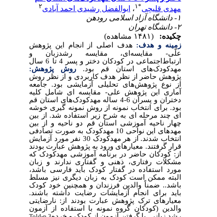
۲
۱
*
مهدی قلیچی
،
ابوالفضل رشیدی احمد آبادی
۱- دانشگاه آزاد اسلامی رودهن
۲- دانشگاه تهران
چکیده:
(۱۴۸۱ مشاهده)
زمینه و هدف:
هدف اصلی از انجام این پژوهش
علّی- مقایسه‌ای، مقایسه رشدزبان و
ارتباط‌اجتماعی در کودکان دختر و پسر 4 تا 6 سال
مهدکودک‌های استان قم بود.
روش پژوهش:
پژوهش حاضر از نظر هدف کاربردی و از نظر روش
از نوع پژوهش‌های تحلیلی آزمایشی بود. جامعه
آماری این پژوهش علی- مقایسه ای شامل کلیه
دختران و پسران 6-4 ساله مهدکودک‌های استان قم
بود. برای انتخاب نمونه از روش نمونه گیری خوشه
ای چند مرحله ای به شرح زیر استفاده شد. از بین
چهار ناحیه آموزشی استان قم دو ناحیه و از بین
مهدهای این نواحی 10 مهدکودک به صورت تصادفی
انتخاب شدند. از هر مهدکودک 30 نفر مورد آزمایش
قرار گرفتند. معیارهای ورود به پژوهش عبارت بودند
از: کودکان حاضر در برنامه آموزشی مهدکودک که
مشکلات رفتاری، ذهنی و گفتاری ندارند و زبان
مورد استفاده در گفتار کودک باید فارسی باشد،
البته ممکن است کودک به زبان دیگری نیز مسلط
باشد.. ضمناً والدین فرزندان و همچنین خود کودک
باید برای انجام آزمایشات رضایت داشته باشند.
معیارهای ترک پژوهش عبارت بودند از: نارضایتی
والدین (کودکان گروه نمونه با استفاده از آزمون
رشد زبانی
با گرفتن آزمون از کودک و خرده
Told-p.3