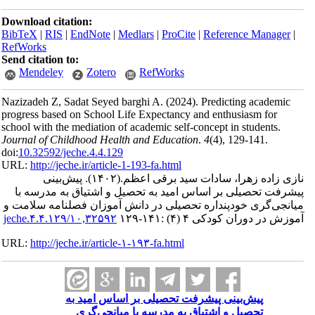
Download citation:
BibTeX
|
RIS
|
EndNote
|
Medlars
|
ProCite
|
Reference Manager
|
RefWorks
Send citation to:
Mendeley
Zotero
RefWorks
Nazizadeh Z, Sadat Seyed barghi A.
(2024).
Predicting academic
progress based on School Life Expectancy and enthusiasm for
school with the mediation of academic self-concept in students.
Journal of Childhood Health and Education
.
4
(4)
, 129-141.
doi:
10.32592/jeche.4.4.129
URL:
http://jeche.ir/article-1-193-fa.html
نازی زاده زهرا، سادات سید برقی اعظم.
(۱۴۰۲).
پیش‌بینی
پیشرفت تحصیلی بر اساس امید به تحصیل و اشتیاق به مدرسه با
میانجی‌گری خودپنداره تحصیلی در دانش آموزان فصلنامه سلامت و
آموزش در دوران کودکی ۴ (۴) :۱۴۱-۱۲۹
۱۰,۳۲۵۹۲/jeche.۴.۴.۱۲۹
URL:
http://jeche.ir/article-۱-۱۹۳-fa.html
پیش‌بینی پیشرفت تحصیلی بر اساس امید به
تحصیل و اشتیاق به مدرسه با میانجی‌گری