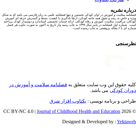
باره نشریه
نامه سلامت و آموزش در اوان کودکی نخستین و تنها فصلنامه علمی به زبان فارسی می باشد که به شکل
ه و خاص به رشد و تحول همه جانبه کودکی، ارتقا یادگیری با کیفیت، بسط و گسترش حرفه ای آموزش
کان، مراقبت، سلامت، آموزش و رفاه کودکان، ارائه خدمات تخصصی استاندارد و دوستدار کودک پرداخته
است. شماره اول فصلنامه در پاییز سال ۱۳۹۹ به چاپ رسید واز تاریخ به اکنون به صورت تناوب هر فصل
ا ۶ مقاله پژوهشی به چاپ رسیده است.
رسنجی
یه حقوق این وب سایت متعلق به
فصلنامه سلامت و آموزش در
ران کودکی
می باشد.
احی و برنامه نویسی :
یکتاوب افزار شرق
Journal of Childhood Health and Education
© 202
Designed & Developed by :
Yektaw