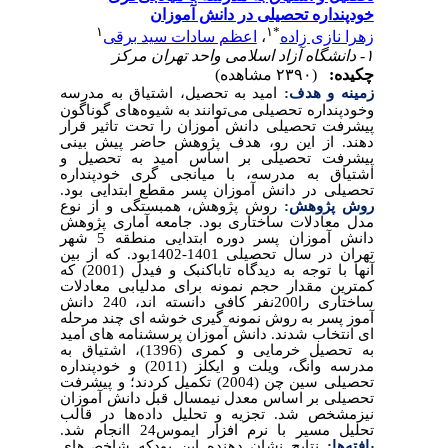
خودپنداره تحصیلی در دانش آموزان
۱
۱
*
زهرا نازی زاده
،
اعظم سادات سید برقی
۱- دانشگاه آزاد اسلامی واحد تهران مرکز
چکیده:
(۲۳۹۰ مشاهده)
زمینه و هدف:
امید به تحصیل، اشتیاق به مدرسه
وخودپنداره تحصیلی می‌توانند به شیوه‌های گوناگون
پیشرفت تحصیلی دانش آموزان را تحت تاثیر قرار
دهند. از این رو، هدف پژوهش حاضر پیش بینی
پیشرفت تحصیلی بر اساس امید به تحصیل و
اشتیاق به مدرسه، با میانجی گری خودپنداره
تحصیلی در دانش آموزان پسر مقطع ابتدایی بود.
روش پژوهش:
روش پژوهش، همبستگی و از نوع
مدل معادلات ساختاری بود. جامعه آماری پژوهش
دانش آموزان پسر دوره ابتدایی منطقه 5 شهر
تهران در سال تحصیلی 1401-1402بود. که از بین
آنها با توجه به دیدگاه تاباکنبک و فیدل (2001) که
کمترین مقدار حجم نمونه برای مدلیابی معادلات
ساختاری را200نفر کافی دانسته اند، 240 دانش
آموز پسر به روش نمونه گیری خوشه ای چند مرحله
ای انتخاب شدند. دانش آموزان پرسشنامه های امید
به تحصیل خرمایی و کمری (1396)، اشتیاق به
مدرسه وانگ، ویلت و ایکلز (2011) و خودپنداره
تحصیلی سین چن (2004) تکمیل کردند؛ و پیشرفت
تحصیلی بر اساس معدل نیمسال قبل دانش آموزان
نیزمشخص شد. تجزیه و تحلیل داده‌ها در قالب
تحلیل مسیر با نرم افزار ایموس24 اانجام شد.
یافته‌ها:
نتایج نشان دهنده این بودکه شاخص‌های