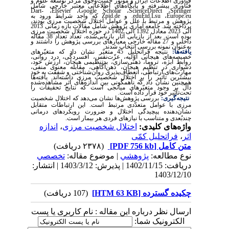
فنّاوری اطلاعات ایران و موتور جست‌وجوی مرکز توسعه علوم و
فنّاوری پیشرفته و پایگاه‌های اطلاعاتی معتبر خارجی شامل
Dart-
،
Elsevier
،
Google Scholar
،
ScienceDirect
،
Springer
Europe.eu
،
Etd.Lsu
.edu
و
Zpid.de
که واجد شرایط ورود به
پژوهش و مرتبط با علل و عوامل اختلال شخصیت مرزی بودند،
پرداخته شد. جامعه آماری پژوهش شامل مقالات بازه زمانی 2013
الی 2023 معادل 1392 الی 1402 در حوزه اختلال شخصیت مرزی
بوده است. بعد از بازیابی آثار بازیابی‌شده، تعداد تعداد 38 مقاله
داخلی و 27 مقاله خارجی معیارهای بررسی پژوهش را داشتند و
به‌عنوان نمونه بررسی انتخاب شدند.
یافته‌ها:
نتیجه فراتحلیل 45 متغیّر نشان داد که متغیّرهای
خصیصه‌های هیجانی اوّلیه، عزّت‌نفس، افسردگی، درد روانی،
روابط ابژه، تروما، ذهنی‌سازی، بدتنظیمی هیجان، ارزش خود،
دشواری در تنظیم هیجان، ذهن‌آگاهی، مقابله معنوی منفی،
مهارت‌های ارتباطی، انعطاف‌پذیری روان‌شناختی و شفقت به خود
بیشترین تأثیر را بر اختلال شخصیت مرزی داشته‌اند. یافته‌ها
همچنین نشان داد که ناهمگونی بین اندازه‌های اثر مشاهده‌شده
دالّ بر وجود متغیّرهای میانجی است که نتایج تحقیقات را
تحت‌تأثیر خود قرار داده است.
نتیجه‌گیری:
بررسی پژوهش‌ها نشان می‌دهد که اختلال شخصیت
مرزی با عوامل متعدّدی مرتبط است. این ارتباطات متقابل
نشان‌دهنده پیچیدگی اختلال و ضرورت رویکردهای درمانی
چندبُعدی و متناسب با نیازهای فردی هر بیمار است.
واژه‌های کلیدی:
اختلال شخصیت مرزی
،
اندازه
اثر
،
فراتحلیل کمّی
متن کامل
[PDF 756 kb]
(۲۳۷۸ دریافت)
نوع مطالعه:
پژوهشي
| موضوع مقاله:
تخصصي
دریافت: 1402/11/15 | پذیرش: 1403/3/12 | انتشار:
1403/12/10
چکیده گسترده [HTM 63 KB]
(107 دریافت)
ارسال نظر درباره این مقاله : نام کاربری یا پست
الکترونیک شما: