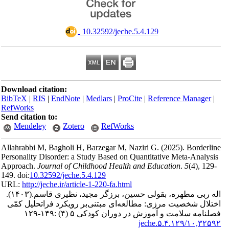
‎ 10.32592/jeche.5.4.129
Download citation:
BibTeX
|
RIS
|
EndNote
|
Medlars
|
ProCite
|
Reference Manager
|
RefWorks
Send citation to:
Mendeley
Zotero
RefWorks
Allahrabbi M, Bagholi H, Barzegar M, Naziri G.
(2025).
Borderline
Personality Disorder: a Study Based on Quantitative Meta-Analysis
Approach.
Journal of Childhood Health and Education
.
5
(4)
, 129-
149. doi:
10.32592/jeche.5.4.129
URL:
http://jeche.ir/article-1-220-fa.html
اله ربی مطهره، بقولی حسین، برزگر مجید، نظیری قاسم.
(۱۴۰۳).
اختلال شخصیت مرزی: مطالعه‌ای مبتنی‌بر رویکرد فراتحلیل کمّی
فصلنامه سلامت و آموزش در دوران کودکی ۵ (۴) :۱۴۹-۱۲۹
۱۰,۳۲۵۹۲/jeche.۵.۴.۱۲۹