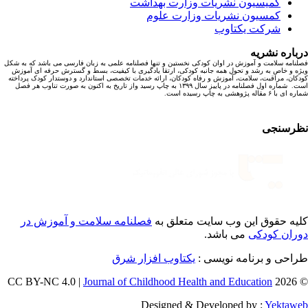
کمیسیون نشریات وزارت بهداشت
کمسیون نشریات وزارت علوم
شرکت یکتاوب
باره نشریه
نامه سلامت و آموزش در اوان کودکی نخستین و تنها فصلنامه علمی به زبان فارسی می باشد که به شکل
ه و خاص به رشد و تحول همه جانبه کودکی، ارتقا یادگیری با کیفیت، بسط و گسترش حرفه ای آموزش
کان، مراقبت، سلامت، آموزش و رفاه کودکان، ارائه خدمات تخصصی استاندارد و دوستدار کودک پرداخته
است. شماره اول فصلنامه در پاییز سال ۱۳۹۹ به چاپ رسید واز تاریخ به اکنون به صورت تناوب هر فصل
ا ۶ مقاله پژوهشی به چاپ رسیده است.
رسنجی
یه حقوق این وب سایت متعلق به
فصلنامه سلامت و آموزش در
ران کودکی
می باشد.
احی و برنامه نویسی :
یکتاوب افزار شرق
Journal of Childhood Health and Education
© 202
Designed & Developed by :
Yektaw