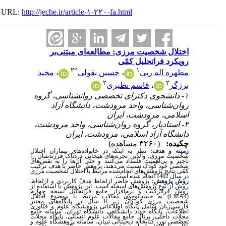
URL:
http://jeche.ir/article-۱-۲۲۰-fa.html
اختلال شخصیت مرزی: مطالعه‌ای مبتنی‌بر
رویکرد فراتحلیل کمّی
۲
*
۱
مطهره اله ربی
،
حسین بقولی
،
مجید
۲
۲
برزگر
،
قاسم نظیری
۱- دانشجوی دکترای تخصصی روانشناسی، گروه
روان‌شناسی، واحد مرودشت، دانشگاه آزاد
اسلامی، مرودشت، ایران
۲- استادیار، گروه روان‌شناسی، واحد مرودشت،
دانشگاه آزاد اسلامی، مرودشت، ایران
چکیده:
(۳۲۶۰ مشاهده)
زمینه و هدف:
نظر به اینکه در خانواده‌های بیماران اختلال
شخصیت مرزی، والدین تجربه‌های هیجانی دردناک فرزندشان را
ناچیز و بی‌اهمیت قلمداد می‌کنند و حتّی آن‌ها را به نقص‌های
شخصی خود کودک نسبت می‌دهند، پژوهش حاضر با هدف ترکیب
کمّی نتایج پژوهش‌های انجام‌شده مرتبط با اختلال شخصیت مرزی
در سال 1402 انجام شده است.
روش پژوهش:
پژوهش حاضر ازلحاظ هدفْ کاربردی و ازلحاظ
روش از نوع پژوهش‌های آمیخته‌ است. این پژوهش با استفاده از
روش فراترکیب و نرم‌افزار جامع فراتحلیل نسخه چهارم
(
CMA4
) به جست‌وجوی مقالات مرتبط با موضوع اختلال
شخصیت مرزی کودکان زیر 8 سال در پایگاه‌های معتبر
فارسی‌زبان شامل پایگاه اطلاعاتی پژوهشگاه علوم و فنّاوری
اطلاعات، پایگاه جهاد دانشگاهی دانشگاه تهران، سامانه جامع
مجلات داخلی، پرتال جامع مقالات علوم انسانی، پایگاه مجلات
تخصّصی نور، کتابخانه دیجیتالی تبیان، سامانه پژوهشگاه علوم و