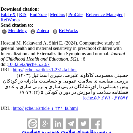
Download citation:
BibTeX
|
RIS
|
EndNote
|
Medlars
|
ProCite
|
Reference Manager
|
RefWorks
Send citation to:
Mendeley
Zotero
RefWorks
Hoseini M, Kakavand A, Shiri E.
(2024).
Comparative study of
general health and maternal sensitivity in preschool children with
Internalization and Externalization Symptoms and normal.
Journal
of Childhood Health and Education
.
5
(2)
, : 6
doi:
10.32592/jeche.5.2.67
URL:
http://jeche.ir/article-1-231-fa.html
حسینی معصومه، کاکاوند علیرضا، شیری اسماعیل.
(۱۴۰۳).
بررسی مقایسه‌ای سلامت عمومی و حساسیت مادرانه در کودکان
پیش دبستانی دارای نشانگان درونی سازی و برونی سازی و عادی
فصلنامه سلامت و آموزش در دوران کودکی ۵ (۲) :۷۹-۶۷
۱۰,۳۲۵۹۲/jeche.۵.۲.۶۷
URL:
http://jeche.ir/article-۱-۲۳۱-fa.html
بررسی مقایسه‌ای سلامت عمومی و حساسیت