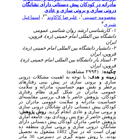
مادرانه در کودکان پیش دبستانی دارای نشانگان
درونی سازی و برونی سازی و عادی
۲
*
۱
معصومه حسینی
،
علیرضا کاکاوند
،
اسماعیل
۳
شیری
۱- کارشناسی ارشد روان شناسی عمومی
دانشگاه بین المللی امام خمینی (ره)، قزوین،
ایران
۲- دانشیار دانشگاه بین المللی امام خمینی (ره)،
قزوین، ایران
۳- استاد یار دانشگاه بین المللی امام خمینی (ره)،
قزوین، ایران
چکیده:
(۲۹۹۴ مشاهده)
زمینه و هدف:
با توجه به اهمیت مشکلات درونی
سازی و برونی سازی در پیش بینی رفتارهای
پرخطر و نقش مهم حساسیت مادرانه و سلامت
عمومی مادران در شکل گیری نظام رفتاری
کودکان، پژوهش حاضر با هدف بررسی مقایسه‌ای
حساسیت مادرانه و سلامت عمومی مادران در
کودکان پیش دبستانی دارای نشانگان درونی سازی
و برونی سازی و عادی انجام گردید.
روش پژوهش:
پژوهش حاضر از نوع پس رویدادی بود. جامعه آماری
پژوهش حاضر، مادران کودکان پیش دبستانی دارای
نشانگان درونی سازی و برونی سازی منطقه ده
تهران است که در سال 1402 مشغول به تحصیل
بودند. با روش نمونه گیری در دسترس، 30 مادر