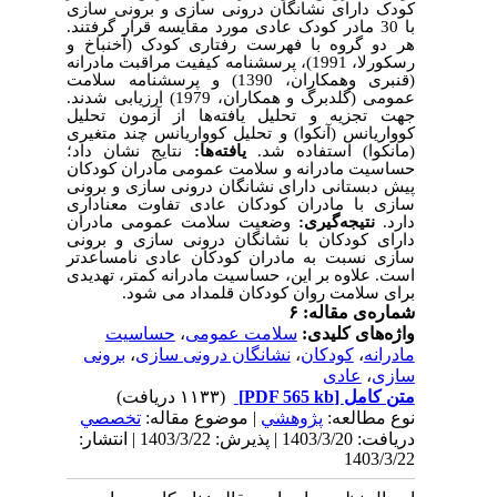
کودک دارای نشانگان درونی سازی و برونی سازی
با 30 مادر کودک عادی مورد مقایسه قرار گرفتند.
هر دو گروه با فهرست رفتاری کودک (آخنباخ و
رسکورلا، 1991)، پرسشنامه کیفیت مراقبت مادرانه
(قنبری وهمکاران، 1390) و پرسشنامه سلامت
عمومی (گلدبرگ و همکاران، 1979) ارزیابی شدند.
جهت تجزیه و تحلیل یافته‌ها از آزمون تحلیل
کوواریانس (آنکوا) و تحلیل کوواریانس چند متغیری
(مانکوا) استفاده شد.
یافته‌ها:
نتایج نشان داد؛
حساسیت مادرانه و سلامت عمومی مادران کودکان
پیش دبستانی دارای نشانگان درونی سازی و برونی
سازی با مادران کودکان عادی تفاوت معناداری
دارد.
نتیجه‌گیری:
وضعیت سلامت عمومی مادران
دارای کودکان با نشانگان درونی سازی و برونی
سازی نسبت به مادران کودکان عادی نامساعدتر
است. علاوه بر این، حساسیت مادرانه کمتر، تهدیدی
برای سلامت روان کودکان قلمداد می شود.
شماره‌ی مقاله: ۶
واژه‌های کلیدی:
سلامت عمومی
،
حساسیت
مادرانه
،
کودکان
،
نشانگان درونی سازی
،
برونی
سازی
،
عادی
متن کامل
[PDF 565 kb]
(۱۱۳۳ دریافت)
نوع مطالعه:
پژوهشي
| موضوع مقاله:
تخصصي
دریافت: 1403/3/20 | پذیرش: 1403/3/22 | انتشار:
1403/3/22