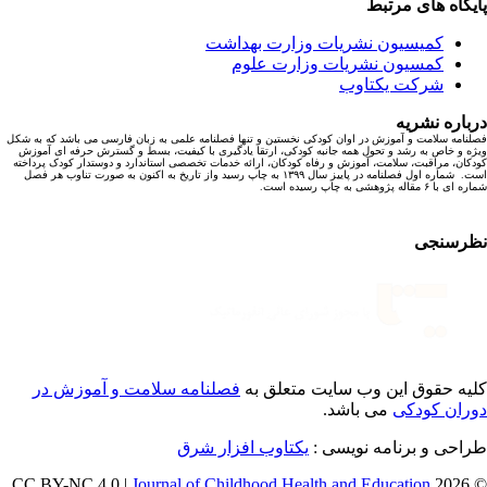
یگاه های مرتبط
کمیسیون نشریات وزارت بهداشت
کمسیون نشریات وزارت علوم
شرکت یکتاوب
باره نشریه
نامه سلامت و آموزش در اوان کودکی نخستین و تنها فصلنامه علمی به زبان فارسی می باشد که به شکل
ه و خاص به رشد و تحول همه جانبه کودکی، ارتقا یادگیری با کیفیت، بسط و گسترش حرفه ای آموزش
کان، مراقبت، سلامت، آموزش و رفاه کودکان، ارائه خدمات تخصصی استاندارد و دوستدار کودک پرداخته
است. شماره اول فصلنامه در پاییز سال ۱۳۹۹ به چاپ رسید واز تاریخ به اکنون به صورت تناوب هر فصل
ا ۶ مقاله پژوهشی به چاپ رسیده است.
رسنجی
یه حقوق این وب سایت متعلق به
فصلنامه سلامت و آموزش در
ران کودکی
می باشد.
احی و برنامه نویسی :
یکتاوب افزار شرق
Journal of Childhood Health and Education
© 202